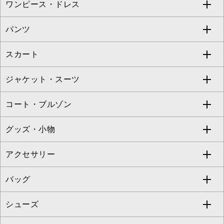
ワンピース・ドレス
すべてのトップス
S sybilla
BUYERS SELECT
パンツ
カットソー・Tシャツ
すべてのワンピース・ドレス
Jocomomola
スカート
ブラウス・シャツ
ワンピース
すべてのパンツ
TARA JARMON
ジャケット・スーツ
ニット・セーター
ドレス
フルレングスパンツ
すべてのスカート
ZAPA
コート・ブルゾン
カーディガン
チュニック
クロップド・半端丈パンツ
ロング・マキシ丈スカート
すべてのジャケット・スーツ
TONEA
グッズ・小物
アンサンブルセット
ジャンパースカート
ガウチョ・ワイドパンツ
ひざ丈スカート
テーラードジャケット
すべてのコート・ブルゾン
al'aise modulation
アクセサリー
ベスト・ジレ
その他のワンピース・ドレス
ハーフ・ショート丈パンツ
ミモレ丈スカート
ノーカラージャケット
トレンチコート
すべてのグッズ・小物
GEORGES RECH
バッグ
パーカー
サロペット・オールインワン
ショート・ミニ丈スカート
セットアップ
ピーコート
マスク
すべてのアクセサリー
GIANNI LO GIUDICE
シューズ
タンクトップ・キャミソール
その他のパンツ
その他のスカート
セットアップジャケット
ダッフルコート
ストール・マフラー・スヌード
ネックレス
すべてのバッグ
CHRISTIAN AUJARD