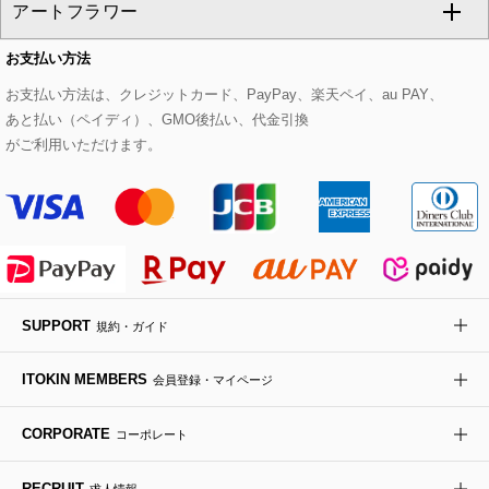
アートフラワー
スウェット・ジャージー
セットアップパンツ
チェスターコート
ベルト・サスペンダー
ピアス・イヤリング
トートバッグ
すべてのシューズ
CHRISTIAN AUJARD Lサイズ
お支払い方法
その他のトップス
セットアップスカート
モッズコート
帽子
ブレスレット・バングル
ショルダーバッグ
パンプス
すべてのアートフラワー
eur3
お支払い方法は、クレジットカード、PayPay、楽天ペイ、au PAY、
あと払い（ペイディ）、GMO後払い、代金引換
セットアップワンピース
ステンカラーコート
ヘアアクセサリー
ブローチ・コサージュ
ボストンバッグ
スニーカー
ローズ
Maison de CINQ
がご利用いただけます。
その他のジャケット・スーツ
ノーカラーコート
財布・名刺入れ・ケース
その他のアクセサリー
クラッチバッグ
ブーツ・ブーティー
オーキッド・胡蝶蘭
MK MICHEL KLEIN BAG
ライダースジャケット
ハンカチ・バンダナ
バックパック・リュック
フラットシューズ
カサブランカ・カラー
HIROKO KOSHINO
デニムジャケット
手袋
ボディバッグ・メッセンジャーバッグ
ローファー
ラナンキュラス
re:edition project 165
SUPPORT
規約・ガイド
ダウンジャケット・コート
チャーム・ストラップ
トラベルバッグ
ドレスシューズ
ポプリアレンジ＆フレグランス
HIROKO BIS
ITOKIN MEMBERS
会員登録・マイページ
その他のコート・ブルゾン
ネクタイ
ビジネスバッグ
サンダル・ミュール
グリーン
HIROKO BIS GRANDE
CORPORATE
コーポレート
ポーチ
その他のバッグ
その他のシューズ
その他のアートフラワー
RECRUIT