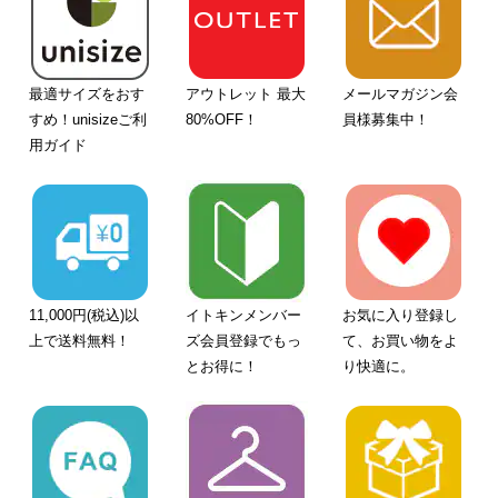
最適サイズをおす
アウトレット 最大
メールマガジン会
すめ！unisizeご利
80%OFF！
員様募集中！
用ガイド
11,000円(税込)以
イトキンメンバー
お気に入り登録し
上で送料無料！
ズ会員登録でもっ
て、お買い物をよ
とお得に！
り快適に。