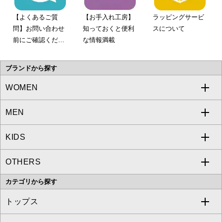
【よくあるご質
【お手入れ工房】
ラッピングサービ
問】お問い合わせ
知っておくと便利
スについて
前にご確認くださ
な情報満載
い。
ブランドから探す
WOMEN
MEN
a.v.v
KIDS
MICHEL KLEIN
a.v.v
OTHERS
MK MICHEL KLEIN
MICHEL KLEIN HOMME
a.v.v
カテゴリから探す
OFUON le MK
MK MICHEL KLEIN HOMME
MK MICHEL KLEIN BAG
トップス
Sybilla
EMILIO ROBBA