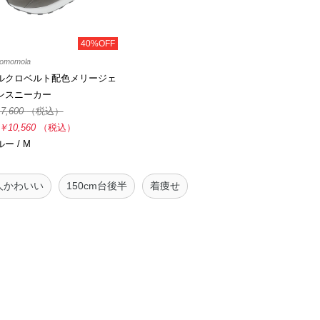
40%OFF
omomola
ルクロベルト配色メリージェ
ンスニーカー
7,600
（税込）
￥10,560
（税込）
ー / M
人かわいい
150cm台後半
着痩せ