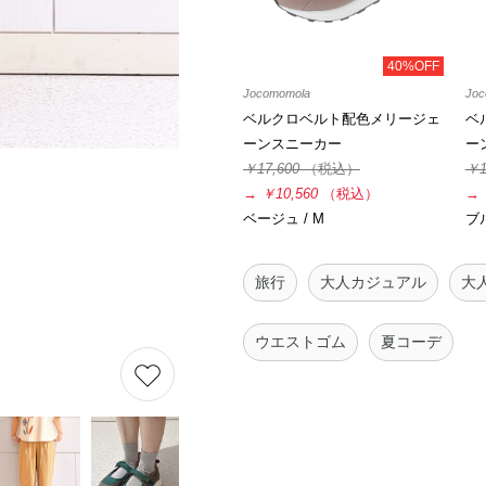
40%OFF
Jocomomola
Joc
ベルクロベルト配色メリージェ
ベ
ーンスニーカー
ー
￥17,600
（税込）
￥1
→
￥10,560
（税込）
→
ベージュ / M
ブル
旅行
大人カジュアル
大
ウエストゴム
夏コーデ