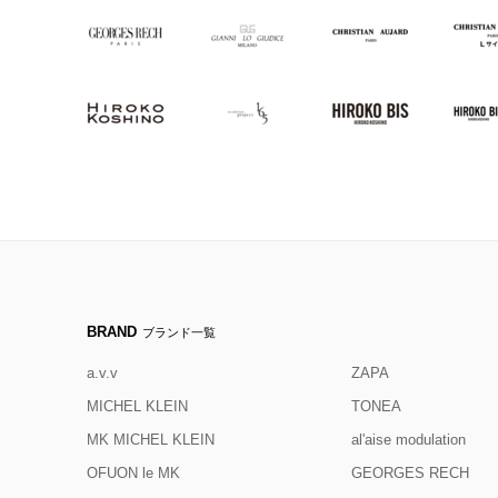
BRAND
ブランド一覧
a.v.v
ZAPA
MICHEL KLEIN
TONEA
MK MICHEL KLEIN
al'aise modulation
OFUON le MK
GEORGES RECH