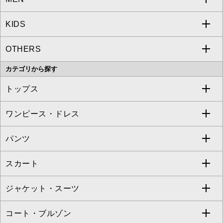
KIDS
MICHEL KLEIN
a.v.v
OTHERS
MK MICHEL KLEIN
MICHEL KLEIN HOMME
a.v.v
カテゴリから探す
OFUON le MK
MK MICHEL KLEIN HOMME
MK MICHEL KLEIN BAG
トップス
Sybilla
EMILIO ROBBA
ワンピース・ドレス
すべてのトップス
S sybilla
BUYERS SELECT
パンツ
カットソー・Tシャツ
すべてのワンピース・ドレス
Jocomomola
スカート
ブラウス・シャツ
ワンピース
すべてのパンツ
TARA JARMON
ジャケット・スーツ
ニット・セーター
ドレス
フルレングスパンツ
すべてのスカート
ZAPA
コート・ブルゾン
カーディガン
チュニック
クロップド・半端丈パンツ
ロング・マキシ丈スカート
すべてのジャケット・スーツ