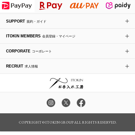
HIROKO KOSHINO
デニムジャケット
手袋
ボディバッグ・メッセンジャーバッグ
ローファー
ラナンキュラス
re:edition project 165
SUPPORT
規約・ガイド
ダウンジャケット・コート
チャーム・ストラップ
トラベルバッグ
ドレスシューズ
ポプリアレンジ＆フレグランス
HIROKO BIS
ITOKIN MEMBERS
会員登録・マイページ
その他のコート・ブルゾン
ネクタイ
ビジネスバッグ
サンダル・ミュール
グリーン
HIROKO BIS GRANDE
CORPORATE
コーポレート
ポーチ
その他のバッグ
その他のシューズ
その他のアートフラワー
RECRUIT
求人情報
傘・日傘
アイウェア
レッグウェア
時計
COPYRIGHT © ITOKIN GROUP ALL RIGHTS RESERVED.
その他のグッズ・小物