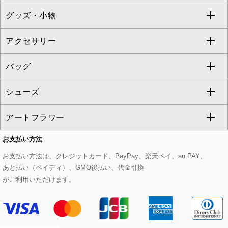
TONEA
グッズ・小物
アンサンブルセット
ジャンパースカート
ガウチョ・ワイドパンツ
ひざ丈スカート
テーラードジャケット
すべてのコート・ブルゾン
al'aise modulation
アクセサリー
ベスト・ジレ
その他のワンピース・ドレス
ハーフ・ショート丈パンツ
ミモレ丈スカート
ノーカラージャケット
トレンチコート
すべてのグッズ・小物
GEORGES RECH
バッグ
パーカー
サロペット・オールインワン
ショート・ミニ丈スカート
セットアップ
ピーコート
マスク
すべてのアクセサリー
GIANNI LO GIUDICE
シューズ
タンクトップ・キャミソール
その他のパンツ
その他のスカート
セットアップジャケット
ダッフルコート
ストール・マフラー・スヌード
ネックレス
すべてのバッグ
CHRISTIAN AUJARD
アートフラワー
スウェット・ジャージー
セットアップパンツ
チェスターコート
ベルト・サスペンダー
ピアス・イヤリング
トートバッグ
すべてのシューズ
CHRISTIAN AUJARD Lサイズ
お支払い方法
その他のトップス
セットアップスカート
モッズコート
帽子
ブレスレット・バングル
ショルダーバッグ
パンプス
すべてのアートフラワー
eur3
お支払い方法は、クレジットカード、PayPay、楽天ペイ、au PAY、
あと払い（ペイディ）、GMO後払い、代金引換
セットアップワンピース
ステンカラーコート
ヘアアクセサリー
ブローチ・コサージュ
ボストンバッグ
スニーカー
ローズ
Maison de CINQ
がご利用いただけます。
その他のジャケット・スーツ
ノーカラーコート
財布・名刺入れ・ケース
その他のアクセサリー
クラッチバッグ
ブーツ・ブーティー
オーキッド・胡蝶蘭
MK MICHEL KLEIN BAG
ライダースジャケット
ハンカチ・バンダナ
バックパック・リュック
フラットシューズ
カサブランカ・カラー