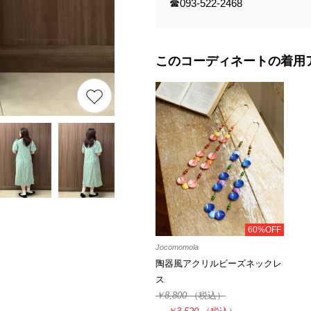
☎︎093-522-2468
このコーディネートの着用
60%OFF
Jocomomola
陶器風アクリルビーズネックレ
ス
￥8,800
（税込）