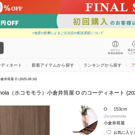
>地震の影響によるご注文品の配送遅延について
ログイン
最近
新規会員登録
した
ーディネート
新着アイテムから探す
ランキングから探す
筒屋 O (2025.08.16)
omola（ホコモモラ）小倉井筒屋 O のコーディネート (2025.
O
153cm
Jocomomola
小倉井筒屋
お気に入り