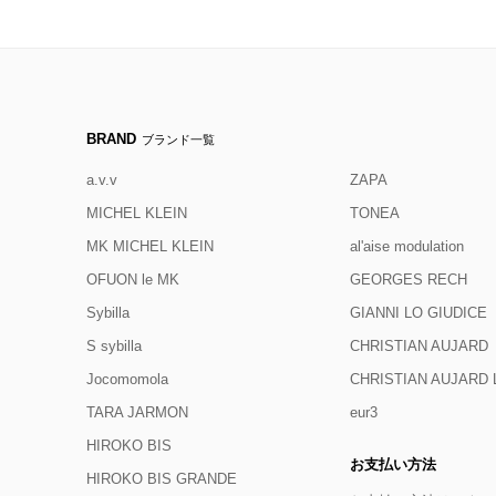
BRAND
ブランド一覧
a.v.v
ZAPA
MICHEL KLEIN
TONEA
MK MICHEL KLEIN
al'aise modulation
OFUON le MK
GEORGES RECH
Sybilla
GIANNI LO GIUDICE
S sybilla
CHRISTIAN AUJARD
Jocomomola
CHRISTIAN AUJAR
TARA JARMON
eur3
HIROKO BIS
お支払い方法
HIROKO BIS GRANDE