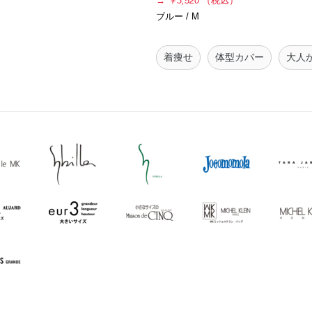
→
￥3,520
（税込）
ブルー / M
着痩せ
体型カバー
大人