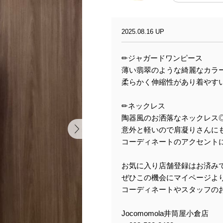
2025.08.16 UP
✏︎ジャガードワンピース
薄い翡翠のような綺麗なカラ
柔らかく伸縮性があり着やす
✏︎ネックレス
陶器風のお洒落なネックレス
意外と軽いので肩凝りさんに
コーディネートのアクセント
お気に入り店舗登録はお済み
ぜひこの機会にマイページより《
コーディネートやスタッフの
Jocomomola井筒屋小倉店