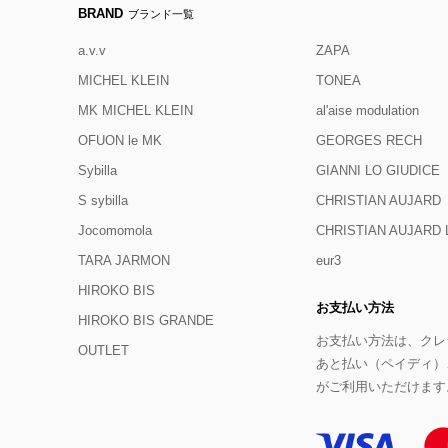
BRAND
ブランド一覧
a.v.v
ZAPA
MICHEL KLEIN
TONEA
MK MICHEL KLEIN
al'aise modulation
OFUON le MK
GEORGES RECH
Sybilla
GIANNI LO GIUDICE
S sybilla
CHRISTIAN AUJARD
Jocomomola
CHRISTIAN AUJAR
TARA JARMON
eur3
HIROKO BIS
お支払い方法
HIROKO BIS GRANDE
お支払い方法は、クレジ
OUTLET
あと払い（ペイディ）
がご利用いただけます