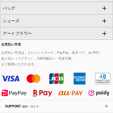
GEORGES RECH
バッグ
パーカー
サロペット・オールインワン
ショート・ミニ丈スカート
セットアップ
ピーコート
マスク
すべてのアクセサリー
GIANNI LO GIUDICE
シューズ
タンクトップ・キャミソール
その他のパンツ
その他のスカート
セットアップジャケット
ダッフルコート
ストール・マフラー・スヌード
ネックレス
すべてのバッグ
CHRISTIAN AUJARD
アートフラワー
スウェット・ジャージー
セットアップパンツ
チェスターコート
ベルト・サスペンダー
ピアス・イヤリング
トートバッグ
すべてのシューズ
CHRISTIAN AUJARD Lサイズ
お支払い方法
その他のトップス
セットアップスカート
モッズコート
帽子
ブレスレット・バングル
ショルダーバッグ
パンプス
すべてのアートフラワー
eur3
お支払い方法は、クレジットカード、PayPay、楽天ペイ、au PAY、
あと払い（ペイディ）、GMO後払い、代金引換
セットアップワンピース
ステンカラーコート
ヘアアクセサリー
ブローチ・コサージュ
ボストンバッグ
スニーカー
ローズ
Maison de CINQ
がご利用いただけます。
その他のジャケット・スーツ
ノーカラーコート
財布・名刺入れ・ケース
その他のアクセサリー
クラッチバッグ
ブーツ・ブーティー
オーキッド・胡蝶蘭
MK MICHEL KLEIN BAG
ライダースジャケット
ハンカチ・バンダナ
バックパック・リュック
フラットシューズ
カサブランカ・カラー
HIROKO KOSHINO
デニムジャケット
手袋
ボディバッグ・メッセンジャーバッグ
ローファー
ラナンキュラス
re:edition project 165
SUPPORT
規約・ガイド
ダウンジャケット・コート
チャーム・ストラップ
トラベルバッグ
ドレスシューズ
ポプリアレンジ＆フレグランス