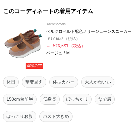
このコーディネートの着用アイテム
Jocomomola
ベルクロベルト配色メリージェーンスニーカー
￥17,600
（税込）
→
￥10,560
（税込）
ベージュ / M
40%OFF
休日
華奢見え
体型カバー
大人かわいい
150cm台前半
低身長
ぽっちゃり
なで肩
ぽっこりお腹
バスト大きめ