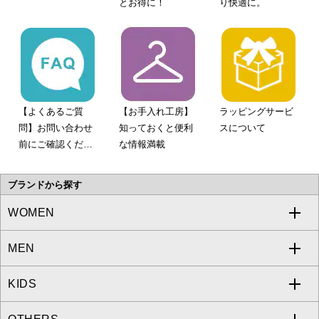
とお得に！
り快適に。
【よくあるご質
【お手入れ工房】
ラッピングサービ
問】お問い合わせ
知っておくと便利
スについて
前にご確認くださ
な情報満載
い。
ブランドから探す
WOMEN
MEN
a.v.v
KIDS
MICHEL KLEIN
a.v.v