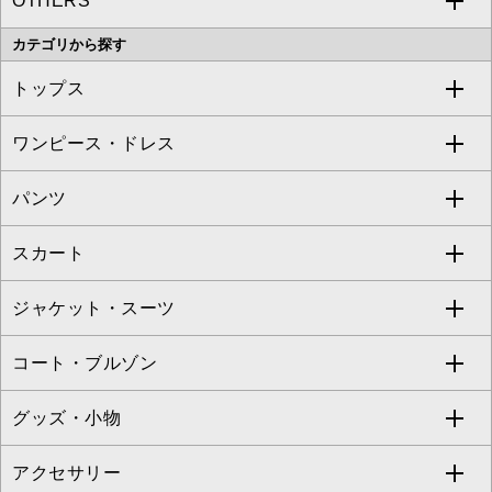
OTHERS
MK MICHEL KLEIN
MICHEL KLEIN HOMME
a.v.v
カテゴリから探す
OFUON le MK
MK MICHEL KLEIN HOMME
MK MICHEL KLEIN BAG
トップス
Sybilla
EMILIO ROBBA
ワンピース・ドレス
すべてのトップス
S sybilla
BUYERS SELECT
パンツ
カットソー・Tシャツ
すべてのワンピース・ドレス
Jocomomola
スカート
ブラウス・シャツ
ワンピース
すべてのパンツ
TARA JARMON
ジャケット・スーツ
ニット・セーター
ドレス
フルレングスパンツ
すべてのスカート
ZAPA
コート・ブルゾン
カーディガン
チュニック
クロップド・半端丈パンツ
ロング・マキシ丈スカート
すべてのジャケット・スーツ
TONEA
グッズ・小物
アンサンブルセット
ジャンパースカート
ガウチョ・ワイドパンツ
ひざ丈スカート
テーラードジャケット
すべてのコート・ブルゾン
al'aise modulation
アクセサリー
ベスト・ジレ
その他のワンピース・ドレス
ハーフ・ショート丈パンツ
ミモレ丈スカート
ノーカラージャケット
トレンチコート
すべてのグッズ・小物