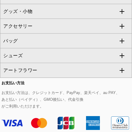
TONEA
グッズ・小物
アンサンブルセット
ジャンパースカート
ガウチョ・ワイドパンツ
ひざ丈スカート
テーラードジャケット
すべてのコート・ブルゾン
al'aise modulation
アクセサリー
ベスト・ジレ
その他のワンピース・ドレス
ハーフ・ショート丈パンツ
ミモレ丈スカート
ノーカラージャケット
トレンチコート
すべてのグッズ・小物
GEORGES RECH
バッグ
パーカー
サロペット・オールインワン
ショート・ミニ丈スカート
セットアップ
ピーコート
マスク
すべてのアクセサリー
GIANNI LO GIUDICE
シューズ
タンクトップ・キャミソール
その他のパンツ
その他のスカート
セットアップジャケット
ダッフルコート
ストール・マフラー・スヌード
ネックレス
すべてのバッグ
CHRISTIAN AUJARD
アートフラワー
スウェット・ジャージー
セットアップパンツ
チェスターコート
ベルト・サスペンダー
ピアス・イヤリング
トートバッグ
すべてのシューズ
CHRISTIAN AUJARD Lサイズ
お支払い方法
その他のトップス
セットアップスカート
モッズコート
帽子
ブレスレット・バングル
ショルダーバッグ
パンプス
すべてのアートフラワー
eur3
お支払い方法は、クレジットカード、PayPay、楽天ペイ、au PAY、
あと払い（ペイディ）、GMO後払い、代金引換
セットアップワンピース
ステンカラーコート
ヘアアクセサリー
ブローチ・コサージュ
ボストンバッグ
スニーカー
ローズ
Maison de CINQ
がご利用いただけます。
その他のジャケット・スーツ
ノーカラーコート
財布・名刺入れ・ケース
その他のアクセサリー
クラッチバッグ
ブーツ・ブーティー
オーキッド・胡蝶蘭
MK MICHEL KLEIN BAG
ライダースジャケット
ハンカチ・バンダナ
バックパック・リュック
フラットシューズ
カサブランカ・カラー