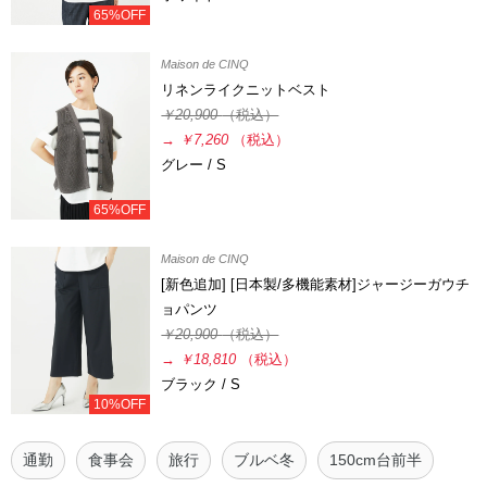
65%OFF
Maison de CINQ
リネンライクニットベスト
￥20,900
（税込）
→
￥7,260
（税込）
グレー / S
65%OFF
Maison de CINQ
[新色追加] [日本製/多機能素材]ジャージーガウチ
ョパンツ
￥20,900
（税込）
→
￥18,810
（税込）
ブラック / S
10%OFF
通勤
食事会
旅行
ブルベ冬
150cm台前半