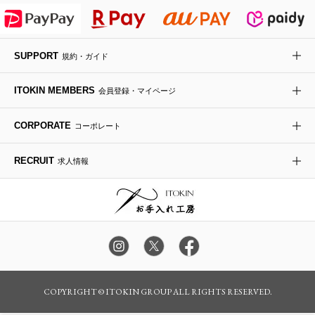
HIROKO KOSHINO
デニムジャケット
手袋
ボディバッグ・メッセンジャーバッグ
ローファー
ラナンキュラス
re:edition project 165
SUPPORT
規約・ガイド
ダウンジャケット・コート
チャーム・ストラップ
トラベルバッグ
ドレスシューズ
ポプリアレンジ＆フレグランス
HIROKO BIS
ITOKIN MEMBERS
会員登録・マイページ
その他のコート・ブルゾン
ネクタイ
ビジネスバッグ
サンダル・ミュール
グリーン
HIROKO BIS GRANDE
CORPORATE
コーポレート
ポーチ
その他のバッグ
その他のシューズ
その他のアートフラワー
RECRUIT
求人情報
傘・日傘
アイウェア
レッグウェア
時計
COPYRIGHT © ITOKIN GROUP ALL RIGHTS RESERVED.
その他のグッズ・小物