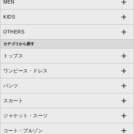
MEN
a.v.v
KIDS
MICHEL KLEIN
a.v.v
OTHERS
MK MICHEL KLEIN
MICHEL KLEIN HOMME
a.v.v
カテゴリから探す
OFUON le MK
MK MICHEL KLEIN HOMME
MK MICHEL KLEIN BAG
トップス
Sybilla
EMILIO ROBBA
ワンピース・ドレス
すべてのトップス
S sybilla
BUYERS SELECT
パンツ
カットソー・Tシャツ
すべてのワンピース・ドレス
Jocomomola
スカート
ブラウス・シャツ
ワンピース
すべてのパンツ
TARA JARMON
ジャケット・スーツ
ニット・セーター
ドレス
フルレングスパンツ
すべてのスカート
ZAPA
コート・ブルゾン
カーディガン
チュニック
クロップド・半端丈パンツ
ロング・マキシ丈スカート
すべてのジャケット・スーツ