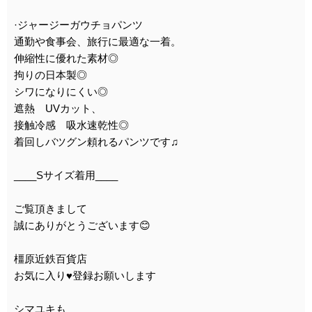
·ジャージーガウチョパンツ
通勤や食事会、旅行に最適な一着。
伸縮性に優れた素材◎
拘りの日本製◎
シワになりにくい◎
遮熱 UVカット、
接触冷感 吸水速乾性◎
着回しバツグン頼れるパンツです♫
____Sサイズ着用____
ご覧頂きまして
誠にありがとうございます😊
橿原近鉄百貨店
お気に入り♥登録お願いします
シマユキも