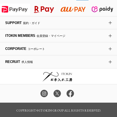
HIROKO KOSHINO
デニムジャケット
手袋
ボディバッグ・メッセンジャーバッグ
ローファー
ラナンキュラス
re:edition project 165
SUPPORT
規約・ガイド
ダウンジャケット・コート
チャーム・ストラップ
トラベルバッグ
ドレスシューズ
ポプリアレンジ＆フレグランス
HIROKO BIS
ITOKIN MEMBERS
会員登録・マイページ
その他のコート・ブルゾン
ネクタイ
ビジネスバッグ
サンダル・ミュール
グリーン
HIROKO BIS GRANDE
CORPORATE
コーポレート
ポーチ
その他のバッグ
その他のシューズ
その他のアートフラワー
RECRUIT
求人情報
傘・日傘
アイウェア
レッグウェア
時計
COPYRIGHT © ITOKIN GROUP ALL RIGHTS RESERVED.