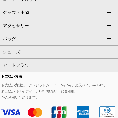
TONEA
グッズ・小物
アンサンブルセット
ジャンパースカート
ガウチョ・ワイドパンツ
ひざ丈スカート
テーラードジャケット
すべてのコート・ブルゾン
al'aise modulation
アクセサリー
ベスト・ジレ
その他のワンピース・ドレス
ハーフ・ショート丈パンツ
ミモレ丈スカート
ノーカラージャケット
トレンチコート
すべてのグッズ・小物
GEORGES RECH
バッグ
パーカー
サロペット・オールインワン
ショート・ミニ丈スカート
セットアップ
ピーコート
マスク
すべてのアクセサリー
GIANNI LO GIUDICE
シューズ
タンクトップ・キャミソール
その他のパンツ
その他のスカート
セットアップジャケット
ダッフルコート
ストール・マフラー・スヌード
ネックレス
すべてのバッグ
CHRISTIAN AUJARD
アートフラワー
スウェット・ジャージー
セットアップパンツ
チェスターコート
ベルト・サスペンダー
ピアス・イヤリング
トートバッグ
すべてのシューズ
CHRISTIAN AUJARD Lサイズ
お支払い方法
その他のトップス
セットアップスカート
モッズコート
帽子
ブレスレット・バングル
ショルダーバッグ
パンプス
すべてのアートフラワー
eur3
お支払い方法は、クレジットカード、PayPay、楽天ペイ、au PAY、
あと払い（ペイディ）、GMO後払い、代金引換
セットアップワンピース
ステンカラーコート
ヘアアクセサリー
ブローチ・コサージュ
ボストンバッグ
スニーカー
ローズ
Maison de CINQ
がご利用いただけます。
その他のジャケット・スーツ
ノーカラーコート
財布・名刺入れ・ケース
その他のアクセサリー
クラッチバッグ
ブーツ・ブーティー
オーキッド・胡蝶蘭
MK MICHEL KLEIN BAG
ライダースジャケット
ハンカチ・バンダナ
バックパック・リュック
フラットシューズ
カサブランカ・カラー