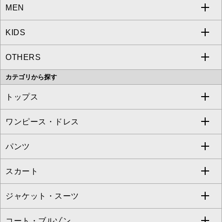
MEN
a.v.v
KIDS
MICHEL KLEIN
a.v.v
OTHERS
MK MICHEL KLEIN
MICHEL KLEIN HOMME
a.v.v
カテゴリから探す
OFUON le MK
MK MICHEL KLEIN HOMME
MK MICHEL KLEIN BAG
トップス
Sybilla
EMILIO ROBBA
ワンピース・ドレス
すべてのトップス
S sybilla
BUYERS SELECT
パンツ
カットソー・Tシャツ
すべてのワンピース・ドレス
Jocomomola
スカート
ブラウス・シャツ
ワンピース
すべてのパンツ
TARA JARMON
ジャケット・スーツ
ニット・セーター
ドレス
フルレングスパンツ
すべてのスカート
ZAPA
コート・ブルゾン
カーディガン
チュニック
クロップド・半端丈パンツ
ロング・マキシ丈スカート
すべてのジャケット・スーツ