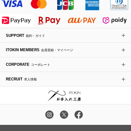
MK MICHEL KLEIN BAG
ライダースジャケット
ハンカチ・バンダナ
バックパック・リュック
フラットシューズ
カサブランカ・カラー
HIROKO KOSHINO
デニムジャケット
手袋
ボディバッグ・メッセンジャーバッグ
ローファー
ラナンキュラス
re:edition project 165
SUPPORT
規約・ガイド
ダウンジャケット・コート
チャーム・ストラップ
トラベルバッグ
ドレスシューズ
ポプリアレンジ＆フレグランス
HIROKO BIS
ITOKIN MEMBERS
会員登録・マイページ
その他のコート・ブルゾン
ネクタイ
ビジネスバッグ
サンダル・ミュール
グリーン
HIROKO BIS GRANDE
CORPORATE
コーポレート
ポーチ
その他のバッグ
その他のシューズ
その他のアートフラワー
RECRUIT
求人情報
傘・日傘
アイウェア
レッグウェア
時計