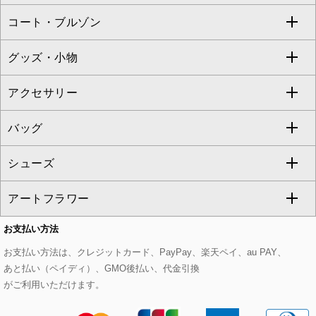
ZAPA
コート・ブルゾン
カーディガン
チュニック
クロップド・半端丈パンツ
ロング・マキシ丈スカート
すべてのジャケット・スーツ
TONEA
グッズ・小物
アンサンブルセット
ジャンパースカート
ガウチョ・ワイドパンツ
ひざ丈スカート
テーラードジャケット
すべてのコート・ブルゾン
al'aise modulation
アクセサリー
ベスト・ジレ
その他のワンピース・ドレス
ハーフ・ショート丈パンツ
ミモレ丈スカート
ノーカラージャケット
トレンチコート
すべてのグッズ・小物
GEORGES RECH
バッグ
パーカー
サロペット・オールインワン
ショート・ミニ丈スカート
セットアップ
ピーコート
マスク
すべてのアクセサリー
GIANNI LO GIUDICE
シューズ
タンクトップ・キャミソール
その他のパンツ
その他のスカート
セットアップジャケット
ダッフルコート
ストール・マフラー・スヌード
ネックレス
すべてのバッグ
CHRISTIAN AUJARD
アートフラワー
スウェット・ジャージー
セットアップパンツ
チェスターコート
ベルト・サスペンダー
ピアス・イヤリング
トートバッグ
すべてのシューズ
CHRISTIAN AUJARD Lサイズ
お支払い方法
その他のトップス
セットアップスカート
モッズコート
帽子
ブレスレット・バングル
ショルダーバッグ
パンプス
すべてのアートフラワー
eur3
お支払い方法は、クレジットカード、PayPay、楽天ペイ、au PAY、
あと払い（ペイディ）、GMO後払い、代金引換
セットアップワンピース
ステンカラーコート
ヘアアクセサリー
ブローチ・コサージュ
ボストンバッグ
スニーカー
ローズ
Maison de CINQ
がご利用いただけます。
その他のジャケット・スーツ
ノーカラーコート
財布・名刺入れ・ケース
その他のアクセサリー
クラッチバッグ
ブーツ・ブーティー
オーキッド・胡蝶蘭