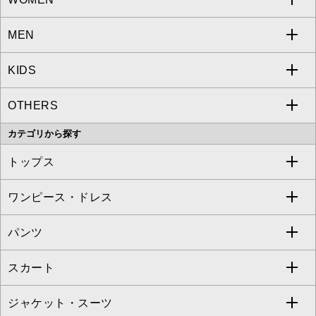
MEN
a.v.v
KIDS
MICHEL KLEIN
a.v.v
OTHERS
MK MICHEL KLEIN
MICHEL KLEIN HOMME
a.v.v
カテゴリから探す
OFUON le MK
MK MICHEL KLEIN HOMME
MK MICHEL KLEIN BAG
トップス
Sybilla
EMILIO ROBBA
ワンピース・ドレス
すべてのトップス
S sybilla
BUYERS SELECT
パンツ
カットソー・Tシャツ
すべてのワンピース・ドレス
Jocomomola
スカート
ブラウス・シャツ
ワンピース
すべてのパンツ
TARA JARMON
ジャケット・スーツ
ニット・セーター
ドレス
フルレングスパンツ
すべてのスカート