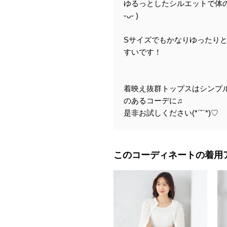
ゆるっとしたシルエットで体
ᵕᴗᵕ )
Sサイズでもかなりゆったり
すいです！
着映え抜群トップスはシンプ
のあるコーデに♫
是非お試しください(*ˊ˘ˋ*)♡
このコーディネートの着用