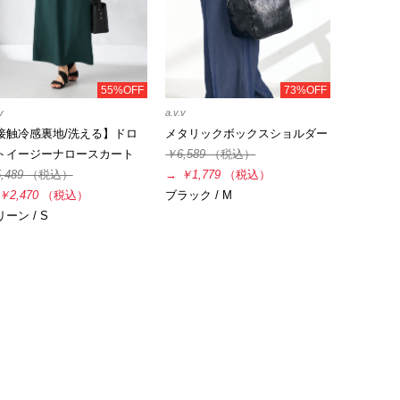
55%OFF
73%OFF
v
a.v.v
接触冷感裏地/洗える】ドロ
メタリックボックスショルダー
トイージーナロースカート
￥6,589
（税込）
,489
（税込）
→
￥1,779
（税込）
￥2,470
（税込）
ブラック / M
ーン / S