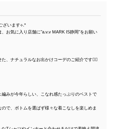
ございます⟡.*
気に入り店舗に"a.v.v MARK IS静岡"をお願い
せた、ナチュラルなお出かけコーデのご紹介です❁⃘
ェ編みが今年らしい、こなれ感たっぷりのベストで
なので、ボトムを選ばず様々な着こなしを楽しめま
ルなTシャツやインナーと合わせるだけで着映え間違