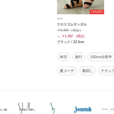
73%OFF
a.v.v
クロスゴムサンダル
￥5,489
（税込）
→
￥1,482
（税込）
ブラック / 22.5cm
休日
旅行
150cm台前半
夏コーデ
着回し
ナチュ