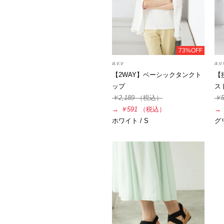
73%OFF
a.v.v
a.v.
【2WAY】ベーシックタンクト
【
ップ
ス
￥2,189
（税込）
￥5
→
￥591
（税込）
→
ホワイト / S
グリ