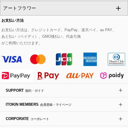
アートフラワー
スウェット・ジャージー
セットアップパンツ
チェスターコート
ベルト・サスペンダー
ピアス・イヤリング
トートバッグ
すべてのシューズ
CHRISTIAN AUJARD Lサイズ
お支払い方法
その他のトップス
セットアップスカート
モッズコート
帽子
ブレスレット・バングル
ショルダーバッグ
パンプス
すべてのアートフラワー
eur3
お支払い方法は、クレジットカード、PayPay、楽天ペイ、au PAY、
あと払い（ペイディ）、GMO後払い、代金引換
セットアップワンピース
ステンカラーコート
ヘアアクセサリー
ブローチ・コサージュ
ボストンバッグ
スニーカー
ローズ
Maison de CINQ
がご利用いただけます。
その他のジャケット・スーツ
ノーカラーコート
財布・名刺入れ・ケース
その他のアクセサリー
クラッチバッグ
ブーツ・ブーティー
オーキッド・胡蝶蘭
MK MICHEL KLEIN BAG
ライダースジャケット
ハンカチ・バンダナ
バックパック・リュック
フラットシューズ
カサブランカ・カラー
HIROKO KOSHINO
デニムジャケット
手袋
ボディバッグ・メッセンジャーバッグ
ローファー
ラナンキュラス
re:edition project 165
SUPPORT
規約・ガイド
ダウンジャケット・コート
チャーム・ストラップ
トラベルバッグ
ドレスシューズ
ポプリアレンジ＆フレグランス
HIROKO BIS
ITOKIN MEMBERS
会員登録・マイページ
その他のコート・ブルゾン
ネクタイ
ビジネスバッグ
サンダル・ミュール
グリーン
HIROKO BIS GRANDE
CORPORATE
コーポレート
ポーチ
その他のバッグ
その他のシューズ
その他のアートフラワー