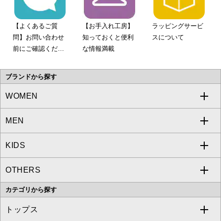
【よくあるご質
【お手入れ工房】
ラッピングサービ
問】お問い合わせ
知っておくと便利
スについて
前にご確認くださ
な情報満載
い。
ブランドから探す
WOMEN
MEN
a.v.v
KIDS
MICHEL KLEIN
a.v.v
OTHERS
MK MICHEL KLEIN
MICHEL KLEIN HOMME
a.v.v
カテゴリから探す
OFUON le MK
MK MICHEL KLEIN HOMME
MK MICHEL KLEIN BAG
トップス
Sybilla
EMILIO ROBBA