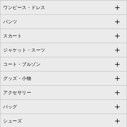
ワンピース・ドレス
すべてのトップス
S sybilla
BUYERS SELECT
パンツ
カットソー・Tシャツ
すべてのワンピース・ドレス
Jocomomola
スカート
ブラウス・シャツ
ワンピース
すべてのパンツ
TARA JARMON
ジャケット・スーツ
ニット・セーター
ドレス
フルレングスパンツ
すべてのスカート
ZAPA
コート・ブルゾン
カーディガン
チュニック
クロップド・半端丈パンツ
ロング・マキシ丈スカート
すべてのジャケット・スーツ
TONEA
グッズ・小物
アンサンブルセット
ジャンパースカート
ガウチョ・ワイドパンツ
ひざ丈スカート
テーラードジャケット
すべてのコート・ブルゾン
al'aise modulation
アクセサリー
ベスト・ジレ
その他のワンピース・ドレス
ハーフ・ショート丈パンツ
ミモレ丈スカート
ノーカラージャケット
トレンチコート
すべてのグッズ・小物
GEORGES RECH
バッグ
パーカー
サロペット・オールインワン
ショート・ミニ丈スカート
セットアップ
ピーコート
マスク
すべてのアクセサリー
GIANNI LO GIUDICE
シューズ
タンクトップ・キャミソール
その他のパンツ
その他のスカート
セットアップジャケット
ダッフルコート
ストール・マフラー・スヌード
ネックレス
すべてのバッグ
CHRISTIAN AUJARD