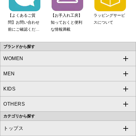
【よくあるご質
【お手入れ工房】
ラッピングサービ
問】お問い合わせ
知っておくと便利
スについて
前にご確認くださ
な情報満載
い。
ブランドから探す
WOMEN
MEN
a.v.v
KIDS
MICHEL KLEIN
a.v.v
OTHERS
MK MICHEL KLEIN
MICHEL KLEIN HOMME
a.v.v
カテゴリから探す
OFUON le MK
MK MICHEL KLEIN HOMME
MK MICHEL KLEIN BAG
トップス
Sybilla
EMILIO ROBBA