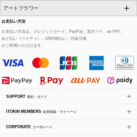
アートフラワー
スウェット・ジャージー
セットアップパンツ
チェスターコート
ベルト・サスペンダー
ピアス・イヤリング
トートバッグ
すべてのシューズ
CHRISTIAN AUJARD Lサイズ
お支払い方法
その他のトップス
セットアップスカート
モッズコート
帽子
ブレスレット・バングル
ショルダーバッグ
パンプス
すべてのアートフラワー
eur3
お支払い方法は、クレジットカード、PayPay、楽天ペイ、au PAY、
あと払い（ペイディ）、GMO後払い、代金引換
セットアップワンピース
ステンカラーコート
ヘアアクセサリー
ブローチ・コサージュ
ボストンバッグ
スニーカー
ローズ
Maison de CINQ
がご利用いただけます。
その他のジャケット・スーツ
ノーカラーコート
財布・名刺入れ・ケース
その他のアクセサリー
クラッチバッグ
ブーツ・ブーティー
オーキッド・胡蝶蘭
MK MICHEL KLEIN BAG
ライダースジャケット
ハンカチ・バンダナ
バックパック・リュック
フラットシューズ
カサブランカ・カラー
HIROKO KOSHINO
デニムジャケット
手袋
ボディバッグ・メッセンジャーバッグ
ローファー
ラナンキュラス
re:edition project 165
SUPPORT
規約・ガイド
ダウンジャケット・コート
チャーム・ストラップ
トラベルバッグ
ドレスシューズ
ポプリアレンジ＆フレグランス
HIROKO BIS
ITOKIN MEMBERS
会員登録・マイページ
その他のコート・ブルゾン
ネクタイ
ビジネスバッグ
サンダル・ミュール
グリーン
HIROKO BIS GRANDE
CORPORATE
コーポレート
ポーチ
その他のバッグ
その他のシューズ
その他のアートフラワー