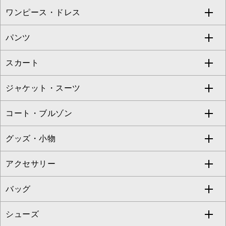
ワンピース・ドレス
すべてのトップス
S sybilla
BUYERS SELECT
パンツ
カットソー・Tシャツ
すべてのワンピース・ドレス
Jocomomola
スカート
ブラウス・シャツ
ワンピース
すべてのパンツ
TARA JARMON
ジャケット・スーツ
ニット・セーター
ドレス
フルレングスパンツ
すべてのスカート
ZAPA
コート・ブルゾン
カーディガン
チュニック
クロップド・半端丈パンツ
ロング・マキシ丈スカート
すべてのジャケット・スーツ
TONEA
グッズ・小物
アンサンブルセット
ジャンパースカート
ガウチョ・ワイドパンツ
ひざ丈スカート
テーラードジャケット
すべてのコート・ブルゾン
al'aise modulation
アクセサリー
ベスト・ジレ
その他のワンピース・ドレス
ハーフ・ショート丈パンツ
ミモレ丈スカート
ノーカラージャケット
トレンチコート
すべてのグッズ・小物
GEORGES RECH
バッグ
パーカー
サロペット・オールインワン
ショート・ミニ丈スカート
セットアップ
ピーコート
マスク
すべてのアクセサリー
GIANNI LO GIUDICE
シューズ
タンクトップ・キャミソール
その他のパンツ
その他のスカート
セットアップジャケット
ダッフルコート
ストール・マフラー・スヌード
ネックレス
すべてのバッグ
CHRISTIAN AUJARD