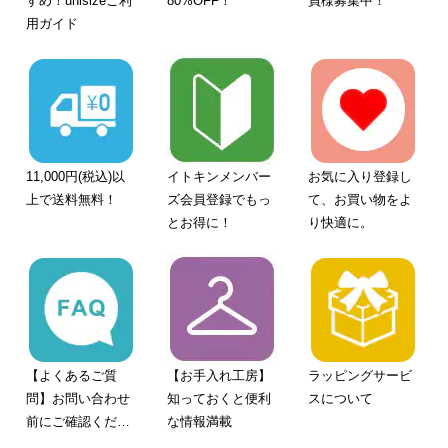
すめ！unisizeご利
80%OFF！
員様募集中！
用ガイド
11,000円(税込)以
イトキンメンバー
お気に入り登録し
上で送料無料！
ズ会員登録でもっ
て、お買い物をよ
とお得に！
り快適に。
【よくあるご質
【お手入れ工房】
ラッピングサービ
問】お問い合わせ
知っておくと便利
スについて
前にご確認くださ
な情報満載
い。