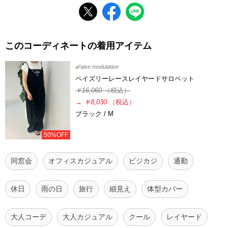
このコーディネートの着用アイテム
al’aise modulation
ペイズリーレースレイヤードサロペット
￥16,060
（税込）
→
￥8,030
（税込）
ブラック / M
50%OFF
同窓会
オフィスカジュアル
ビジカジ
通勤
休日
雨の日
旅行
細見え
体型カバー
大人コーデ
大人カジュアル
クール
レイヤード