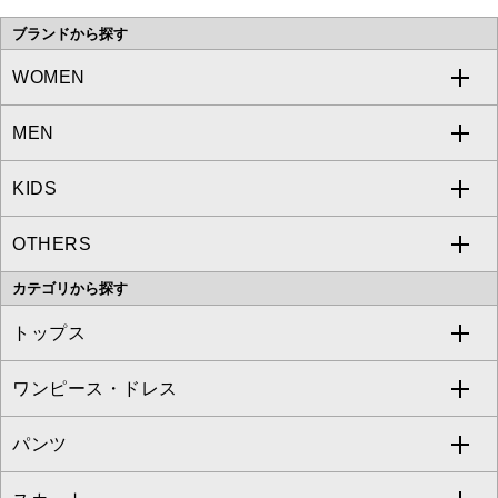
ブランドから探す
WOMEN
MEN
a.v.v
KIDS
MICHEL KLEIN
a.v.v
OTHERS
MK MICHEL KLEIN
MICHEL KLEIN HOMME
a.v.v
カテゴリから探す
OFUON le MK
MK MICHEL KLEIN HOMME
MK MICHEL KLEIN BAG
トップス
Sybilla
EMILIO ROBBA
ワンピース・ドレス
すべてのトップス
S sybilla
BUYERS SELECT
パンツ
カットソー・Tシャツ
すべてのワンピース・ドレス
Jocomomola