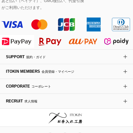
あと払い（ペイディ）、GMO後払い、代金引換
セットアップワンピース
ステンカラーコート
ヘアアクセサリー
ブローチ・コサージュ
ボストンバッグ
スニーカー
ローズ
Maison de CINQ
がご利用いただけます。
その他のジャケット・スーツ
ノーカラーコート
財布・名刺入れ・ケース
その他のアクセサリー
クラッチバッグ
ブーツ・ブーティー
オーキッド・胡蝶蘭
MK MICHEL KLEIN BAG
ライダースジャケット
ハンカチ・バンダナ
バックパック・リュック
フラットシューズ
カサブランカ・カラー
HIROKO KOSHINO
デニムジャケット
手袋
ボディバッグ・メッセンジャーバッグ
ローファー
ラナンキュラス
re:edition project 165
SUPPORT
規約・ガイド
ダウンジャケット・コート
チャーム・ストラップ
トラベルバッグ
ドレスシューズ
ポプリアレンジ＆フレグランス
HIROKO BIS
ITOKIN MEMBERS
会員登録・マイページ
その他のコート・ブルゾン
ネクタイ
ビジネスバッグ
サンダル・ミュール
グリーン
HIROKO BIS GRANDE
CORPORATE
コーポレート
ポーチ
その他のバッグ
その他のシューズ
その他のアートフラワー
RECRUIT
求人情報
傘・日傘
アイウェア