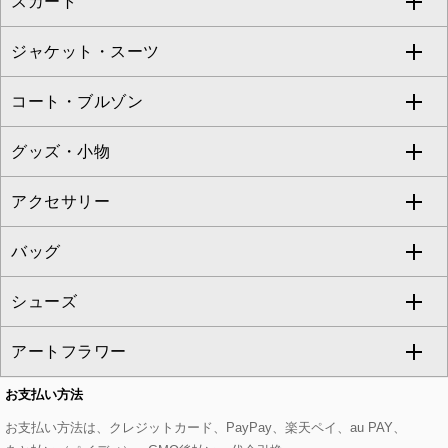
スカート
ブラウス・シャツ
ワンピース
すべてのパンツ
TARA JARMON
ジャケット・スーツ
ニット・セーター
ドレス
フルレングスパンツ
すべてのスカート
ZAPA
コート・ブルゾン
カーディガン
チュニック
クロップド・半端丈パンツ
ロング・マキシ丈スカート
すべてのジャケット・スーツ
TONEA
グッズ・小物
アンサンブルセット
ジャンパースカート
ガウチョ・ワイドパンツ
ひざ丈スカート
テーラードジャケット
すべてのコート・ブルゾン
al'aise modulation
アクセサリー
ベスト・ジレ
その他のワンピース・ドレス
ハーフ・ショート丈パンツ
ミモレ丈スカート
ノーカラージャケット
トレンチコート
すべてのグッズ・小物
GEORGES RECH
バッグ
パーカー
サロペット・オールインワン
ショート・ミニ丈スカート
セットアップ
ピーコート
マスク
すべてのアクセサリー
GIANNI LO GIUDICE
シューズ
タンクトップ・キャミソール
その他のパンツ
その他のスカート
セットアップジャケット
ダッフルコート
ストール・マフラー・スヌード
ネックレス
すべてのバッグ
CHRISTIAN AUJARD
アートフラワー
スウェット・ジャージー
セットアップパンツ
チェスターコート
ベルト・サスペンダー
ピアス・イヤリング
トートバッグ
すべてのシューズ
CHRISTIAN AUJARD Lサイズ
お支払い方法
その他のトップス
セットアップスカート
モッズコート
帽子
ブレスレット・バングル
ショルダーバッグ
パンプス
すべてのアートフラワー
eur3
お支払い方法は、クレジットカード、PayPay、楽天ペイ、au PAY、