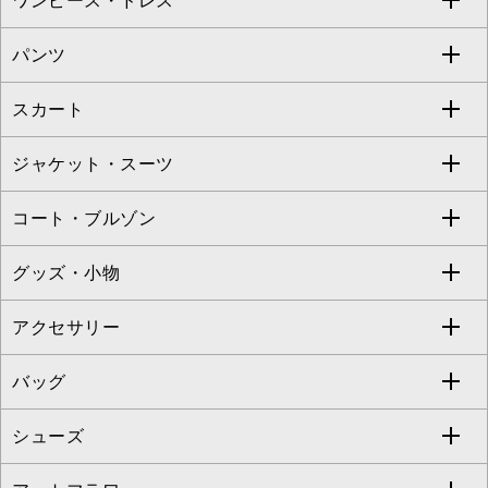
ワンピース・ドレス
すべてのトップス
S sybilla
BUYERS SELECT
パンツ
カットソー・Tシャツ
すべてのワンピース・ドレス
Jocomomola
スカート
ブラウス・シャツ
ワンピース
すべてのパンツ
TARA JARMON
ジャケット・スーツ
ニット・セーター
ドレス
フルレングスパンツ
すべてのスカート
ZAPA
コート・ブルゾン
カーディガン
チュニック
クロップド・半端丈パンツ
ロング・マキシ丈スカート
すべてのジャケット・スーツ
TONEA
グッズ・小物
アンサンブルセット
ジャンパースカート
ガウチョ・ワイドパンツ
ひざ丈スカート
テーラードジャケット
すべてのコート・ブルゾン
al'aise modulation
アクセサリー
ベスト・ジレ
その他のワンピース・ドレス
ハーフ・ショート丈パンツ
ミモレ丈スカート
ノーカラージャケット
トレンチコート
すべてのグッズ・小物
GEORGES RECH
バッグ
パーカー
サロペット・オールインワン
ショート・ミニ丈スカート
セットアップ
ピーコート
マスク
すべてのアクセサリー
GIANNI LO GIUDICE
シューズ
タンクトップ・キャミソール
その他のパンツ
その他のスカート
セットアップジャケット
ダッフルコート
ストール・マフラー・スヌード
ネックレス
すべてのバッグ
CHRISTIAN AUJARD