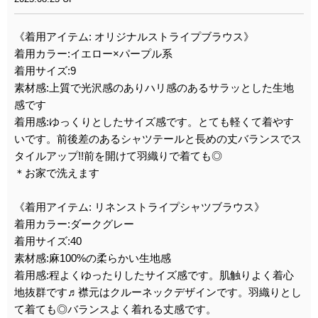
《着用アイテム: オリジナルストライプブラウス》
着用カラー:イエロー×パープル系
着用サイズ:9
素材感:上質で光沢感のありハリ感のあるサラッとした生地
感です
着用感:ゆっくりとしたサイズ感です。とても軽くて着やす
いです。前後差のあるシャツテールと長めの丈バランスでス
タイルアップ!!前を開けて羽織りで着ても◎
＊お家で洗えます
《着用アイテム: リネンストライプシャツブラウス》
着用カラー:ダークグレー
着用サイズ:40
素材感:麻100%の柔らかい生地感
着用感:程よくゆったりしたサイズ感です。肌触りよく着心
地抜群です♬襟元はクルーネックデザインです。羽織りとし
て着ても◎バランスよく着れる丈感です。