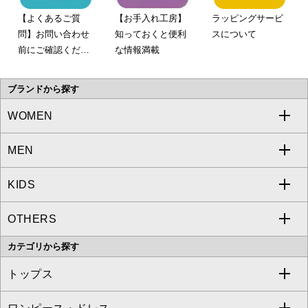
【よくあるご質
【お手入れ工房】
ラッピングサービ
問】お問い合わせ
知っておくと便利
スについて
前にご確認くださ
な情報満載
い。
ブランドから探す
WOMEN
MEN
a.v.v
KIDS
MICHEL KLEIN
a.v.v
OTHERS
MK MICHEL KLEIN
MICHEL KLEIN HOMME
a.v.v
カテゴリから探す
OFUON le MK
MK MICHEL KLEIN HOMME
MK MICHEL KLEIN BAG
トップス
Sybilla
EMILIO ROBBA