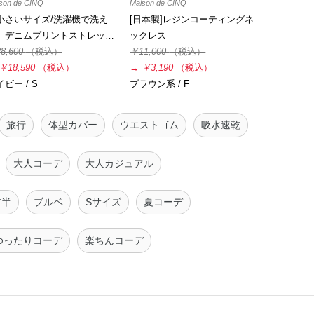
son de CINQ
Maison de CINQ
小さいサイズ/洗濯機で洗え
[日本製]レジンコーティングネ
】デニムプリントストレッ…
ックレス
8,600
（税込）
￥11,000
（税込）
￥18,590
（税込）
→
￥3,190
（税込）
ビー / S
ブラウン系 / F
旅行
体型カバー
ウエストゴム
吸水速乾
大人コーデ
大人カジュアル
前半
ブルベ
Sサイズ
夏コーデ
ゆったりコーデ
楽ちんコーデ