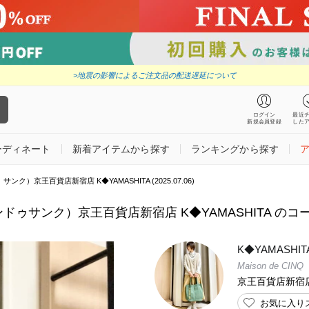
>地震の影響によるご注文品の配送遅延について
ログイン
最近
新規会員登録
した
ーディネート
新着アイテムから探す
ランキングから探す
ゥ サンク）京王百貨店新宿店 K◆YAMASHITA (2025.07.06)
メゾンドゥサンク）京王百貨店新宿店 K◆YAMASHITA のコーディ
K◆YAMASHIT
Maison de CINQ
京王百貨店新宿
お気に入り