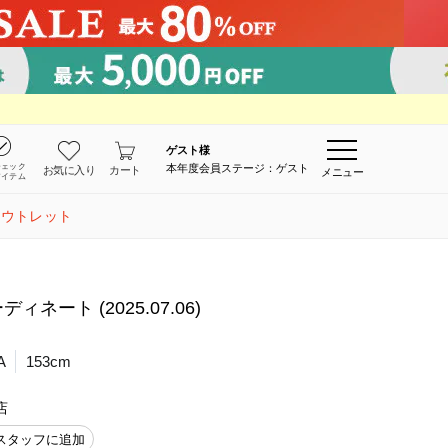
ゲスト
様
チェック
本年度会員ステージ：ゲスト
お気に入り
カート
メニュー
アイテム
アウトレット
ネート (2025.07.06)
A
153cm
店
スタッフに追加