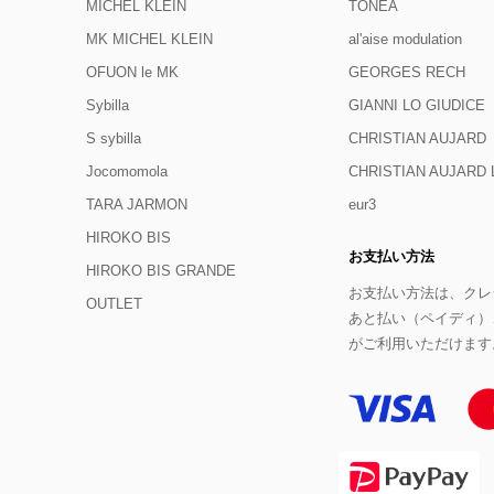
MICHEL KLEIN
TONEA
MK MICHEL KLEIN
al'aise modulation
OFUON le MK
GEORGES RECH
Sybilla
GIANNI LO GIUDICE
S sybilla
CHRISTIAN AUJARD
Jocomomola
CHRISTIAN AUJAR
TARA JARMON
eur3
HIROKO BIS
お支払い方法
HIROKO BIS GRANDE
お支払い方法は、クレジ
OUTLET
あと払い（ペイディ）
がご利用いただけます