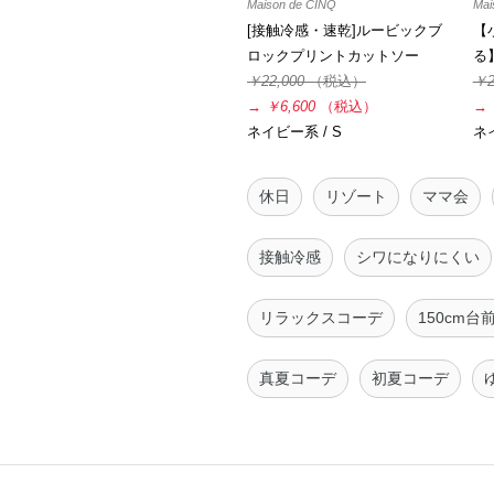
Maison de CINQ
Mai
[接触冷感・速乾]ルービックブ
【
ロックプリントカットソー
る
￥22,000
（税込）
￥2
→
￥6,600
（税込）
→
ネイビー系 / S
ネイ
休日
リゾート
ママ会
接触冷感
シワになりにくい
リラックスコーデ
150cm台
真夏コーデ
初夏コーデ