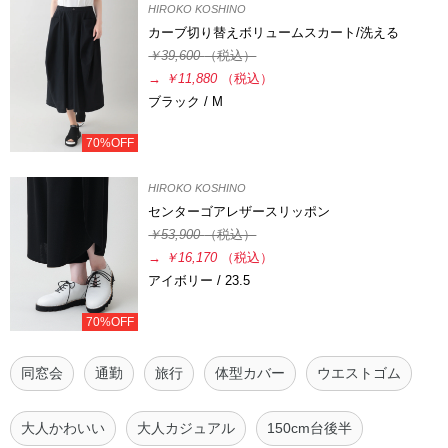
HIROKO KOSHINO
カーブ切り替えボリュームスカート/洗える
￥39,600
（税込）
→
￥11,880
（税込）
ブラック / M
70%OFF
HIROKO KOSHINO
センターゴアレザースリッポン
￥53,900
（税込）
→
￥16,170
（税込）
アイボリー / 23.5
70%OFF
同窓会
通勤
旅行
体型カバー
ウエストゴム
大人かわいい
大人カジュアル
150cm台後半