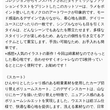
コレクションからインスパイアされたダイナミックなファッ
ションイラストをプリントしたこのカットソーは、ラメをポ
イント使いしたモノクロのアートワークが印象的です。モー
ド感溢れるデザインでありながら、着心地も抜群。デイリー
ユースにぴったりの一枚です。シンプルながらも目を引くス
タイルは、どんなシーンでもあなたを際立たせます。多様な
スタイリングが楽しめるため、あなたの個性を引き立てるア
イテムとして重宝します。手洗い可能なため、お手入れも簡
単です。
⭐︎感想⭐︎人気のイラストの新作！今回は綿素材なのでさらっと
した着心地です。合わせやすくオシャレなので1枚持ってい
るととにかく便利です。お勧めです！
《スカート》
ひんやりとしたシャリ感のある軽量素材を使用したカーブ切
り替えボリュームスカート。このデザインスカートは、山な
りにカーブを描いた切り替えが特徴で、ニュアンス感のある
ボリュームシルエットを実現しました。ウエストは総ゴム仕
様で、快適な着心地を提供します。洗える素材なので、日常