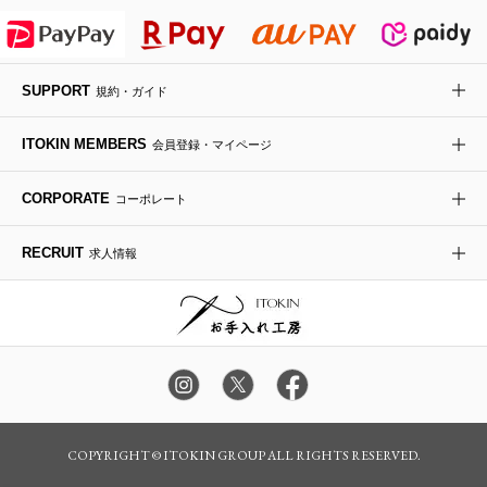
HIROKO KOSHINO
デニムジャケット
手袋
ボディバッグ・メッセンジャーバッグ
ローファー
ラナンキュラス
re:edition project 165
SUPPORT
規約・ガイド
ダウンジャケット・コート
チャーム・ストラップ
トラベルバッグ
ドレスシューズ
ポプリアレンジ＆フレグランス
HIROKO BIS
ITOKIN MEMBERS
会員登録・マイページ
その他のコート・ブルゾン
ネクタイ
ビジネスバッグ
サンダル・ミュール
グリーン
HIROKO BIS GRANDE
CORPORATE
コーポレート
ポーチ
その他のバッグ
その他のシューズ
その他のアートフラワー
RECRUIT
求人情報
傘・日傘
アイウェア
レッグウェア
時計
COPYRIGHT © ITOKIN GROUP ALL RIGHTS RESERVED.
その他のグッズ・小物