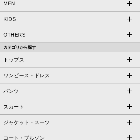
MEN
a.v.v
KIDS
MICHEL KLEIN
a.v.v
OTHERS
MK MICHEL KLEIN
MICHEL KLEIN HOMME
a.v.v
カテゴリから探す
OFUON le MK
MK MICHEL KLEIN HOMME
MK MICHEL KLEIN BAG
トップス
Sybilla
EMILIO ROBBA
ワンピース・ドレス
すべてのトップス
S sybilla
BUYERS SELECT
パンツ
カットソー・Tシャツ
すべてのワンピース・ドレス
Jocomomola
スカート
ブラウス・シャツ
ワンピース
すべてのパンツ
TARA JARMON
ジャケット・スーツ
ニット・セーター
ドレス
フルレングスパンツ
すべてのスカート
ZAPA
コート・ブルゾン
カーディガン
チュニック
クロップド・半端丈パンツ
ロング・マキシ丈スカート
すべてのジャケット・スーツ