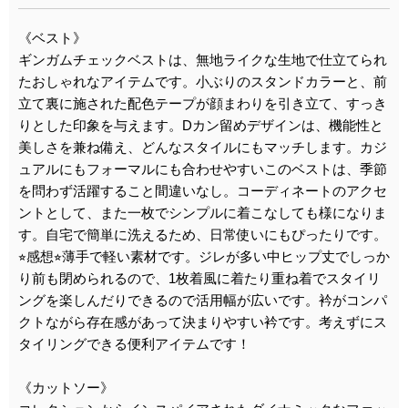
《ベスト》
ギンガムチェックベストは、無地ライクな生地で仕立てられ
たおしゃれなアイテムです。小ぶりのスタンドカラーと、前
立て裏に施された配色テープが顔まわりを引き立て、すっき
りとした印象を与えます。Dカン留めデザインは、機能性と
美しさを兼ね備え、どんなスタイルにもマッチします。カジ
ュアルにもフォーマルにも合わせやすいこのベストは、季節
を問わず活躍すること間違いなし。コーディネートのアクセ
ントとして、また一枚でシンプルに着こなしても様になりま
す。自宅で簡単に洗えるため、日常使いにもぴったりです。
⭐︎感想⭐︎薄手で軽い素材です。ジレが多い中ヒップ丈でしっか
り前も閉められるので、1枚着風に着たり重ね着でスタイリ
ングを楽しんだりできるので活用幅が広いです。衿がコンパ
クトながら存在感があって決まりやすい衿です。考えずにス
タイリングできる便利アイテムです！
《カットソー》