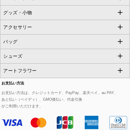
TONEA
グッズ・小物
アンサンブルセット
ジャンパースカート
ガウチョ・ワイドパンツ
ひざ丈スカート
テーラードジャケット
すべてのコート・ブルゾン
al'aise modulation
アクセサリー
ベスト・ジレ
その他のワンピース・ドレス
ハーフ・ショート丈パンツ
ミモレ丈スカート
ノーカラージャケット
トレンチコート
すべてのグッズ・小物
GEORGES RECH
バッグ
パーカー
サロペット・オールインワン
ショート・ミニ丈スカート
セットアップ
ピーコート
マスク
すべてのアクセサリー
GIANNI LO GIUDICE
シューズ
タンクトップ・キャミソール
その他のパンツ
その他のスカート
セットアップジャケット
ダッフルコート
ストール・マフラー・スヌード
ネックレス
すべてのバッグ
CHRISTIAN AUJARD
アートフラワー
スウェット・ジャージー
セットアップパンツ
チェスターコート
ベルト・サスペンダー
ピアス・イヤリング
トートバッグ
すべてのシューズ
CHRISTIAN AUJARD Lサイズ
お支払い方法
その他のトップス
セットアップスカート
モッズコート
帽子
ブレスレット・バングル
ショルダーバッグ
パンプス
すべてのアートフラワー
eur3
お支払い方法は、クレジットカード、PayPay、楽天ペイ、au PAY、
あと払い（ペイディ）、GMO後払い、代金引換
セットアップワンピース
ステンカラーコート
ヘアアクセサリー
ブローチ・コサージュ
ボストンバッグ
スニーカー
ローズ
Maison de CINQ
がご利用いただけます。
その他のジャケット・スーツ
ノーカラーコート
財布・名刺入れ・ケース
その他のアクセサリー
クラッチバッグ
ブーツ・ブーティー
オーキッド・胡蝶蘭
MK MICHEL KLEIN BAG
ライダースジャケット
ハンカチ・バンダナ
バックパック・リュック
フラットシューズ
カサブランカ・カラー