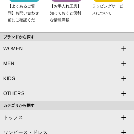
【よくあるご質
【お手入れ工房】
ラッピングサービ
問】お問い合わせ
知っておくと便利
スについて
前にご確認くださ
な情報満載
い。
ブランドから探す
WOMEN
MEN
a.v.v
KIDS
MICHEL KLEIN
a.v.v
OTHERS
MK MICHEL KLEIN
MICHEL KLEIN HOMME
a.v.v
カテゴリから探す
OFUON le MK
MK MICHEL KLEIN HOMME
MK MICHEL KLEIN BAG
トップス
Sybilla
EMILIO ROBBA
ワンピース・ドレス
すべてのトップス