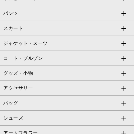
S sybilla
BUYERS SELECT
パンツ
カットソー・Tシャツ
すべてのワンピース・ドレス
Jocomomola
スカート
ブラウス・シャツ
ワンピース
すべてのパンツ
TARA JARMON
ジャケット・スーツ
ニット・セーター
ドレス
フルレングスパンツ
すべてのスカート
ZAPA
コート・ブルゾン
カーディガン
チュニック
クロップド・半端丈パンツ
ロング・マキシ丈スカート
すべてのジャケット・スーツ
TONEA
グッズ・小物
アンサンブルセット
ジャンパースカート
ガウチョ・ワイドパンツ
ひざ丈スカート
テーラードジャケット
すべてのコート・ブルゾン
al'aise modulation
アクセサリー
ベスト・ジレ
その他のワンピース・ドレス
ハーフ・ショート丈パンツ
ミモレ丈スカート
ノーカラージャケット
トレンチコート
すべてのグッズ・小物
GEORGES RECH
バッグ
パーカー
サロペット・オールインワン
ショート・ミニ丈スカート
セットアップ
ピーコート
マスク
すべてのアクセサリー
GIANNI LO GIUDICE
シューズ
タンクトップ・キャミソール
その他のパンツ
その他のスカート
セットアップジャケット
ダッフルコート
ストール・マフラー・スヌード
ネックレス
すべてのバッグ
CHRISTIAN AUJARD
アートフラワー
スウェット・ジャージー
セットアップパンツ
チェスターコート
ベルト・サスペンダー
ピアス・イヤリング
トートバッグ
すべてのシューズ