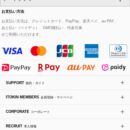
CHRISTIAN AUJARD Lサイズ
お支払い方法
その他のトップス
セットアップスカート
モッズコート
帽子
ブレスレット・バングル
ショルダーバッグ
パンプス
すべてのアートフラワー
eur3
お支払い方法は、クレジットカード、PayPay、楽天ペイ、au PAY、
あと払い（ペイディ）、GMO後払い、代金引換
セットアップワンピース
ステンカラーコート
ヘアアクセサリー
ブローチ・コサージュ
ボストンバッグ
スニーカー
ローズ
Maison de CINQ
がご利用いただけます。
その他のジャケット・スーツ
ノーカラーコート
財布・名刺入れ・ケース
その他のアクセサリー
クラッチバッグ
ブーツ・ブーティー
オーキッド・胡蝶蘭
MK MICHEL KLEIN BAG
ライダースジャケット
ハンカチ・バンダナ
バックパック・リュック
フラットシューズ
カサブランカ・カラー
HIROKO KOSHINO
デニムジャケット
手袋
ボディバッグ・メッセンジャーバッグ
ローファー
ラナンキュラス
re:edition project 165
SUPPORT
規約・ガイド
ダウンジャケット・コート
チャーム・ストラップ
トラベルバッグ
ドレスシューズ
ポプリアレンジ＆フレグランス
HIROKO BIS
ITOKIN MEMBERS
会員登録・マイページ
その他のコート・ブルゾン
ネクタイ
ビジネスバッグ
サンダル・ミュール
グリーン
HIROKO BIS GRANDE
CORPORATE
コーポレート
ポーチ
その他のバッグ
その他のシューズ
その他のアートフラワー
RECRUIT
求人情報
傘・日傘