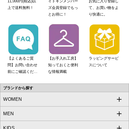
11,000円(税込)以
イトキンメンバー
お気に入り登録し
上で送料無料！
ズ会員登録でもっ
て、お買い物をよ
とお得に！
り快適に。
【よくあるご質
【お手入れ工房】
ラッピングサービ
問】お問い合わせ
知っておくと便利
スについて
前にご確認くださ
な情報満載
い。
ブランドから探す
WOMEN
MEN
a.v.v
KIDS
MICHEL KLEIN
a.v.v