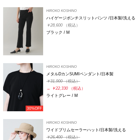
HIROKO KOSHINO
ハイゲージポンチスリットパンツ /日本製/洗える
￥28,600
（税込）
ブラック / M
HIROKO KOSHINO
メタルDカンSUMIペンダント/日本製
￥31,900
（税込）
→
￥22,330
（税込）
ライトグレー / M
30%OFF
HIROKO KOSHINO
ワイドブリムセーラーハット/日本製/洗える
￥26,400
（税込）