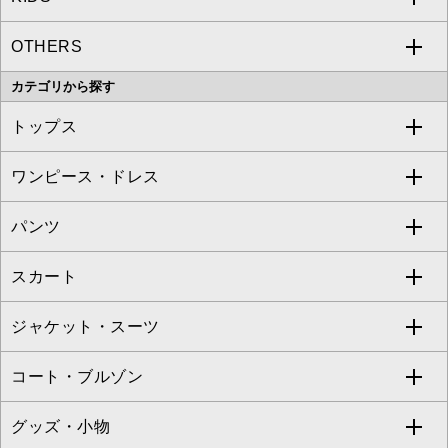
OTHERS
MK MICHEL KLEIN
MICHEL KLEIN HOMME
a.v.v
カテゴリから探す
OFUON le MK
MK MICHEL KLEIN HOMME
MK MICHEL KLEIN BAG
トップス
Sybilla
EMILIO ROBBA
ワンピース・ドレス
すべてのトップス
S sybilla
BUYERS SELECT
パンツ
カットソー・Tシャツ
すべてのワンピース・ドレス
Jocomomola
スカート
ブラウス・シャツ
ワンピース
すべてのパンツ
TARA JARMON
ジャケット・スーツ
ニット・セーター
ドレス
フルレングスパンツ
すべてのスカート
ZAPA
コート・ブルゾン
カーディガン
チュニック
クロップド・半端丈パンツ
ロング・マキシ丈スカート
すべてのジャケット・スーツ
TONEA
グッズ・小物
アンサンブルセット
ジャンパースカート
ガウチョ・ワイドパンツ
ひざ丈スカート
テーラードジャケット
すべてのコート・ブルゾン
al'aise modulation