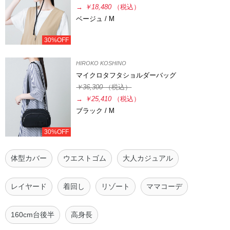
→
￥18,480
（税込）
ベージュ / M
30%OFF
HIROKO KOSHINO
マイクロタフタショルダーバッグ
￥36,300
（税込）
→
￥25,410
（税込）
ブラック / M
30%OFF
体型カバー
ウエストゴム
大人カジュアル
レイヤード
着回し
リゾート
ママコーデ
160cm台後半
高身長