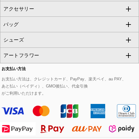
アクセサリー
ベスト・ジレ
その他のワンピース・ドレス
ハーフ・ショート丈パンツ
ミモレ丈スカート
ノーカラージャケット
トレンチコート
すべてのグッズ・小物
GEORGES RECH
バッグ
パーカー
サロペット・オールインワン
ショート・ミニ丈スカート
セットアップ
ピーコート
マスク
すべてのアクセサリー
GIANNI LO GIUDICE
シューズ
タンクトップ・キャミソール
その他のパンツ
その他のスカート
セットアップジャケット
ダッフルコート
ストール・マフラー・スヌード
ネックレス
すべてのバッグ
CHRISTIAN AUJARD
アートフラワー
スウェット・ジャージー
セットアップパンツ
チェスターコート
ベルト・サスペンダー
ピアス・イヤリング
トートバッグ
すべてのシューズ
CHRISTIAN AUJARD Lサイズ
お支払い方法
その他のトップス
セットアップスカート
モッズコート
帽子
ブレスレット・バングル
ショルダーバッグ
パンプス
すべてのアートフラワー
eur3
お支払い方法は、クレジットカード、PayPay、楽天ペイ、au PAY、
あと払い（ペイディ）、GMO後払い、代金引換
セットアップワンピース
ステンカラーコート
ヘアアクセサリー
ブローチ・コサージュ
ボストンバッグ
スニーカー
ローズ
Maison de CINQ
がご利用いただけます。
その他のジャケット・スーツ
ノーカラーコート
財布・名刺入れ・ケース
その他のアクセサリー
クラッチバッグ
ブーツ・ブーティー
オーキッド・胡蝶蘭
MK MICHEL KLEIN BAG
ライダースジャケット
ハンカチ・バンダナ
バックパック・リュック
フラットシューズ
カサブランカ・カラー
HIROKO KOSHINO
デニムジャケット
手袋
ボディバッグ・メッセンジャーバッグ
ローファー
ラナンキュラス