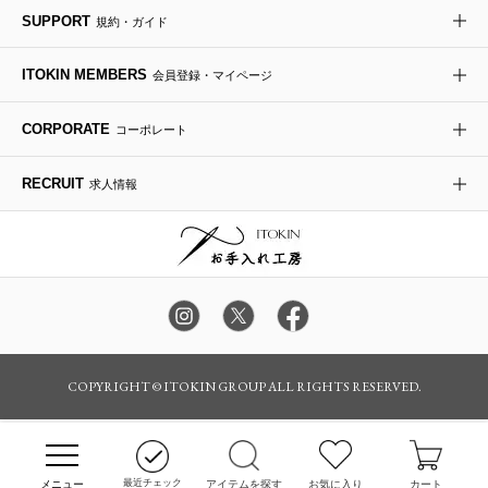
re:edition project 165
SUPPORT
規約・ガイド
ダウンジャケット・コート
チャーム・ストラップ
トラベルバッグ
ドレスシューズ
ポプリアレンジ＆フレグランス
HIROKO BIS
ITOKIN MEMBERS
会員登録・マイページ
その他のコート・ブルゾン
ネクタイ
ビジネスバッグ
サンダル・ミュール
グリーン
HIROKO BIS GRANDE
CORPORATE
コーポレート
ポーチ
その他のバッグ
その他のシューズ
その他のアートフラワー
RECRUIT
求人情報
傘・日傘
アイウェア
レッグウェア
時計
COPYRIGHT © ITOKIN GROUP ALL RIGHTS RESERVED.
その他のグッズ・小物
最近チェック
アイテムを探す
お気に入り
カート