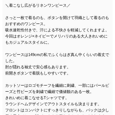
＼着こなし広がるリネンワンピース／
さっと一枚で着るのも、ボタンを開けて羽織として着るのも
おすすめのワンピース。
吸水速乾性付きで、汗による不快さを軽減してくれますよ。
今回はオレンジ×ネイビーでメリハリのある大人きれいめに
もカジュアルスタイルに。
ワンピースは149cmの私でふくらはぎ真ん中くらいの着丈で
した。
肘が隠れる袖丈で安心感もあります。
前開きボタンで着脱もしやすいです。
カットソーはロゴモチーフを繊細に刺繍、一部にはパールビ
ーズと竹ビーズを刺繍で繊細で価値観のある一枚。
きれいめに着こなせるTシャツです。
ラウンドヘムデザインでアウトスタイルも決まります。
フロントはコンパクトにすっきりしながらも、バックは少し