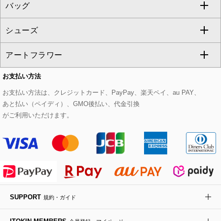
バッグ
パーカー
サロペット・オールインワン
ショート・ミニ丈スカート
セットアップ
ピーコート
マスク
すべてのアクセサリー
GIANNI LO GIUDICE
シューズ
タンクトップ・キャミソール
その他のパンツ
その他のスカート
セットアップジャケット
ダッフルコート
ストール・マフラー・スヌード
ネックレス
すべてのバッグ
CHRISTIAN AUJARD
アートフラワー
スウェット・ジャージー
セットアップパンツ
チェスターコート
ベルト・サスペンダー
ピアス・イヤリング
トートバッグ
すべてのシューズ
CHRISTIAN AUJARD Lサイズ
お支払い方法
その他のトップス
セットアップスカート
モッズコート
帽子
ブレスレット・バングル
ショルダーバッグ
パンプス
すべてのアートフラワー
eur3
お支払い方法は、クレジットカード、PayPay、楽天ペイ、au PAY、
あと払い（ペイディ）、GMO後払い、代金引換
セットアップワンピース
ステンカラーコート
ヘアアクセサリー
ブローチ・コサージュ
ボストンバッグ
スニーカー
ローズ
Maison de CINQ
がご利用いただけます。
その他のジャケット・スーツ
ノーカラーコート
財布・名刺入れ・ケース
その他のアクセサリー
クラッチバッグ
ブーツ・ブーティー
オーキッド・胡蝶蘭
MK MICHEL KLEIN BAG
ライダースジャケット
ハンカチ・バンダナ
バックパック・リュック
フラットシューズ
カサブランカ・カラー
HIROKO KOSHINO
デニムジャケット
手袋
ボディバッグ・メッセンジャーバッグ
ローファー
ラナンキュラス
re:edition project 165
SUPPORT
規約・ガイド
ダウンジャケット・コート
チャーム・ストラップ
トラベルバッグ
ドレスシューズ
ポプリアレンジ＆フレグランス
HIROKO BIS