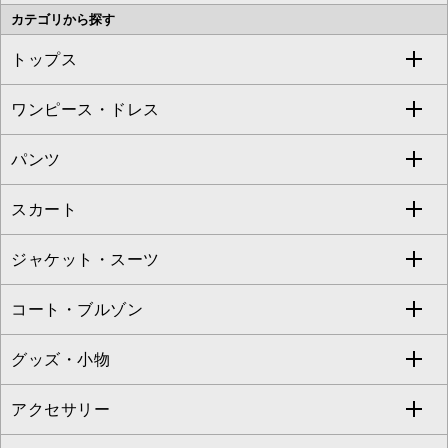
カテゴリから探す
OFUON le MK
MK MICHEL KLEIN HOMME
MK MICHEL KLEIN BAG
トップス
Sybilla
EMILIO ROBBA
ワンピース・ドレス
すべてのトップス
S sybilla
BUYERS SELECT
パンツ
カットソー・Tシャツ
すべてのワンピース・ドレス
Jocomomola
スカート
ブラウス・シャツ
ワンピース
すべてのパンツ
TARA JARMON
ジャケット・スーツ
ニット・セーター
ドレス
フルレングスパンツ
すべてのスカート
ZAPA
コート・ブルゾン
カーディガン
チュニック
クロップド・半端丈パンツ
ロング・マキシ丈スカート
すべてのジャケット・スーツ
TONEA
グッズ・小物
アンサンブルセット
ジャンパースカート
ガウチョ・ワイドパンツ
ひざ丈スカート
テーラードジャケット
すべてのコート・ブルゾン
al'aise modulation
アクセサリー
ベスト・ジレ
その他のワンピース・ドレス
ハーフ・ショート丈パンツ
ミモレ丈スカート
ノーカラージャケット
トレンチコート
すべてのグッズ・小物
GEORGES RECH