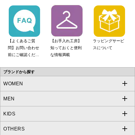
【よくあるご質
【お手入れ工房】
ラッピングサービ
問】お問い合わせ
知っておくと便利
スについて
前にご確認くださ
な情報満載
い。
ブランドから探す
WOMEN
MEN
a.v.v
KIDS
MICHEL KLEIN
a.v.v
OTHERS
MK MICHEL KLEIN
MICHEL KLEIN HOMME
a.v.v