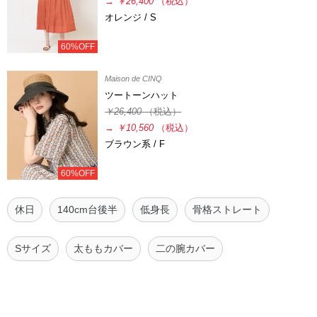
→
￥26,400
（税込）
オレンジ / S
60%OFF
Maison de CINQ
ツートーンハット
￥26,400
（税込）
→
￥10,560
（税込）
ブラウン系 / F
60%OFF
休日
140cm台後半
低身長
骨格ストレート
Sサイズ
太ももカバー
二の腕カバー