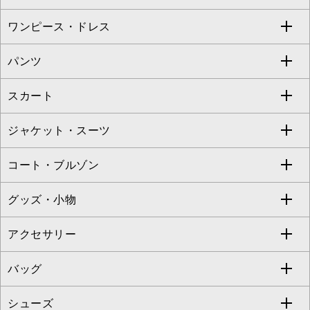
Sybilla
EMILIO ROBBA
ワンピース・ドレス
すべてのトップス
S sybilla
BUYERS SELECT
パンツ
カットソー・Tシャツ
すべてのワンピース・ドレス
Jocomomola
スカート
ブラウス・シャツ
ワンピース
すべてのパンツ
TARA JARMON
ジャケット・スーツ
ニット・セーター
ドレス
フルレングスパンツ
すべてのスカート
ZAPA
コート・ブルゾン
カーディガン
チュニック
クロップド・半端丈パンツ
ロング・マキシ丈スカート
すべてのジャケット・スーツ
TONEA
グッズ・小物
アンサンブルセット
ジャンパースカート
ガウチョ・ワイドパンツ
ひざ丈スカート
テーラードジャケット
すべてのコート・ブルゾン
al'aise modulation
アクセサリー
ベスト・ジレ
その他のワンピース・ドレス
ハーフ・ショート丈パンツ
ミモレ丈スカート
ノーカラージャケット
トレンチコート
すべてのグッズ・小物
GEORGES RECH
バッグ
パーカー
サロペット・オールインワン
ショート・ミニ丈スカート
セットアップ
ピーコート
マスク
すべてのアクセサリー
GIANNI LO GIUDICE
シューズ
タンクトップ・キャミソール
その他のパンツ
その他のスカート
セットアップジャケット
ダッフルコート
ストール・マフラー・スヌード
ネックレス
すべてのバッグ