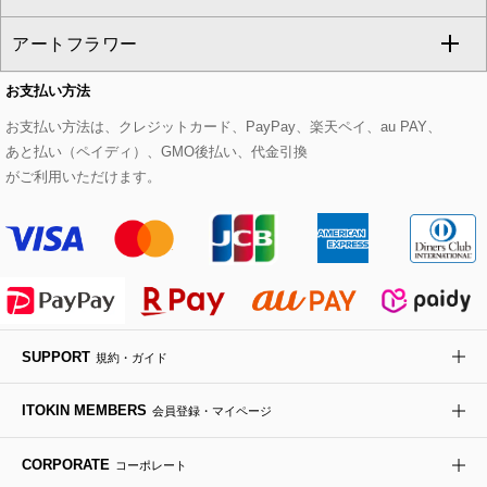
CHRISTIAN AUJARD
アートフラワー
スウェット・ジャージー
セットアップパンツ
チェスターコート
ベルト・サスペンダー
ピアス・イヤリング
トートバッグ
すべてのシューズ
CHRISTIAN AUJARD Lサイズ
お支払い方法
その他のトップス
セットアップスカート
モッズコート
帽子
ブレスレット・バングル
ショルダーバッグ
パンプス
すべてのアートフラワー
eur3
お支払い方法は、クレジットカード、PayPay、楽天ペイ、au PAY、
あと払い（ペイディ）、GMO後払い、代金引換
セットアップワンピース
ステンカラーコート
ヘアアクセサリー
ブローチ・コサージュ
ボストンバッグ
スニーカー
ローズ
Maison de CINQ
がご利用いただけます。
その他のジャケット・スーツ
ノーカラーコート
財布・名刺入れ・ケース
その他のアクセサリー
クラッチバッグ
ブーツ・ブーティー
オーキッド・胡蝶蘭
MK MICHEL KLEIN BAG
ライダースジャケット
ハンカチ・バンダナ
バックパック・リュック
フラットシューズ
カサブランカ・カラー
HIROKO KOSHINO
デニムジャケット
手袋
ボディバッグ・メッセンジャーバッグ
ローファー
ラナンキュラス
re:edition project 165
SUPPORT
規約・ガイド
ダウンジャケット・コート
チャーム・ストラップ
トラベルバッグ
ドレスシューズ
ポプリアレンジ＆フレグランス
HIROKO BIS
ITOKIN MEMBERS
会員登録・マイページ
その他のコート・ブルゾン
ネクタイ
ビジネスバッグ
サンダル・ミュール
グリーン
HIROKO BIS GRANDE
CORPORATE
コーポレート
ポーチ
その他のバッグ
その他のシューズ
その他のアートフラワー