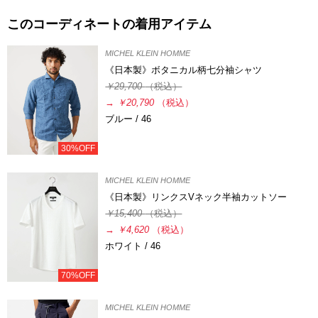
このコーディネートの着用アイテム
MICHEL KLEIN HOMME
《日本製》ボタニカル柄七分袖シャツ
￥29,700
（税込）
→
￥20,790
（税込）
ブルー / 46
30%OFF
MICHEL KLEIN HOMME
《日本製》リンクスVネック半袖カットソー
￥15,400
（税込）
→
￥4,620
（税込）
ホワイト / 46
70%OFF
MICHEL KLEIN HOMME