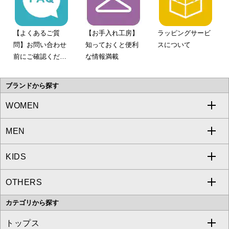
【よくあるご質
【お手入れ工房】
ラッピングサービ
問】お問い合わせ
知っておくと便利
スについて
前にご確認くださ
な情報満載
い。
ブランドから探す
WOMEN
MEN
a.v.v
KIDS
MICHEL KLEIN
a.v.v
OTHERS
MK MICHEL KLEIN
MICHEL KLEIN HOMME
a.v.v
カテゴリから探す
OFUON le MK
MK MICHEL KLEIN HOMME
MK MICHEL KLEIN BAG
トップス