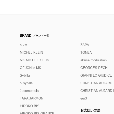
BRAND
ブランド一覧
a.v.v
ZAPA
MICHEL KLEIN
TONEA
MK MICHEL KLEIN
al'aise modulation
OFUON le MK
GEORGES RECH
Sybilla
GIANNI LO GIUDICE
S sybilla
CHRISTIAN AUJARD
Jocomomola
CHRISTIAN AUJAR
TARA JARMON
eur3
HIROKO BIS
お支払い方法
HIROKO BIS GRANDE