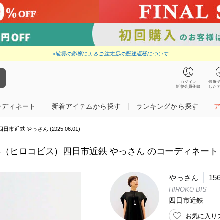
>地震の影響によるご注文品の配送遅延について
ログイン
最近
新規会員登録
した
ーディネート
新着アイテムから探す
ランキングから探す
日市近鉄 やっさん (2025.06.01)
BIS（ヒロコビス）四日市近鉄 やっさん のコーディネート (202
やっさん
15
HIROKO BIS
四日市近鉄
お気に入り