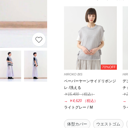
70%OFF
HIROKO BIS
HIR
ペーパーヤーンサイドリボンジ
デ
レ /洗える
チ
￥15,400
（税込）
￥2
→
￥4,620
（税込）
→
ライトグレー / M
ラ
体型カバー
ウエストゴム