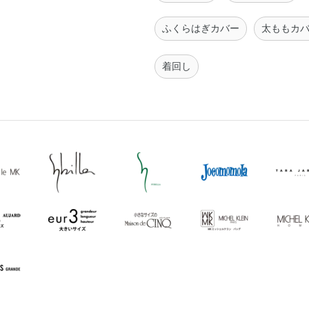
ふくらはぎカバー
太ももカ
着回し