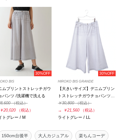
30%OFF
30%OFF
OKO BIS
HIROKO BIS GRANDE
ニムプリントストレッチガウ
【大きいサイズ】デニムプリン
ョパンツ /洗濯機で洗える
トストレッチガウチョパンツ…
8,600
（税込）
￥30,800
（税込）
￥20,020
（税込）
→
￥21,560
（税込）
イトグレー / M
ライトグレー / LL
150cm台後半
大人カジュアル
楽ちんコーデ