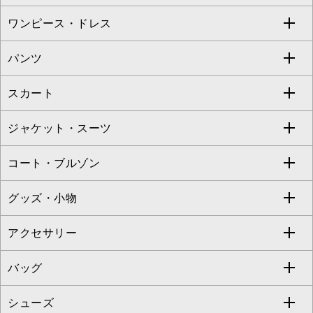
Sybilla
EMILIO ROBBA
ワンピース・ドレス
すべてのトップス
S sybilla
BUYERS SELECT
パンツ
カットソー・Tシャツ
すべてのワンピース・ドレス
Jocomomola
スカート
ブラウス・シャツ
ワンピース
すべてのパンツ
TARA JARMON
ジャケット・スーツ
ニット・セーター
ドレス
フルレングスパンツ
すべてのスカート
ZAPA
コート・ブルゾン
カーディガン
チュニック
クロップド・半端丈パンツ
ロング・マキシ丈スカート
すべてのジャケット・スーツ
TONEA
グッズ・小物
アンサンブルセット
ジャンパースカート
ガウチョ・ワイドパンツ
ひざ丈スカート
テーラードジャケット
すべてのコート・ブルゾン
al'aise modulation
アクセサリー
ベスト・ジレ
その他のワンピース・ドレス
ハーフ・ショート丈パンツ
ミモレ丈スカート
ノーカラージャケット
トレンチコート
すべてのグッズ・小物
GEORGES RECH
バッグ
パーカー
サロペット・オールインワン
ショート・ミニ丈スカート
セットアップ
ピーコート
マスク
すべてのアクセサリー
GIANNI LO GIUDICE
シューズ
タンクトップ・キャミソール
その他のパンツ
その他のスカート
セットアップジャケット
ダッフルコート
ストール・マフラー・スヌード
ネックレス
すべてのバッグ