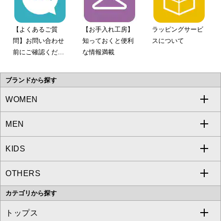
【よくあるご質
【お手入れ工房】
ラッピングサービ
問】お問い合わせ
知っておくと便利
スについて
前にご確認くださ
な情報満載
い。
ブランドから探す
WOMEN
MEN
a.v.v
KIDS
MICHEL KLEIN
a.v.v
OTHERS
MK MICHEL KLEIN
MICHEL KLEIN HOMME
a.v.v
カテゴリから探す
OFUON le MK
MK MICHEL KLEIN HOMME
MK MICHEL KLEIN BAG
トップス