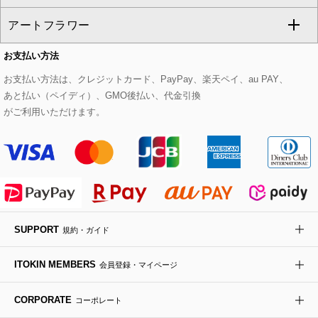
CHRISTIAN AUJARD
アートフラワー
スウェット・ジャージー
セットアップパンツ
チェスターコート
ベルト・サスペンダー
ピアス・イヤリング
トートバッグ
すべてのシューズ
CHRISTIAN AUJARD Lサイズ
お支払い方法
その他のトップス
セットアップスカート
モッズコート
帽子
ブレスレット・バングル
ショルダーバッグ
パンプス
すべてのアートフラワー
eur3
お支払い方法は、クレジットカード、PayPay、楽天ペイ、au PAY、
あと払い（ペイディ）、GMO後払い、代金引換
セットアップワンピース
ステンカラーコート
ヘアアクセサリー
ブローチ・コサージュ
ボストンバッグ
スニーカー
ローズ
Maison de CINQ
がご利用いただけます。
その他のジャケット・スーツ
ノーカラーコート
財布・名刺入れ・ケース
その他のアクセサリー
クラッチバッグ
ブーツ・ブーティー
オーキッド・胡蝶蘭
MK MICHEL KLEIN BAG
ライダースジャケット
ハンカチ・バンダナ
バックパック・リュック
フラットシューズ
カサブランカ・カラー
HIROKO KOSHINO
デニムジャケット
手袋
ボディバッグ・メッセンジャーバッグ
ローファー
ラナンキュラス
re:edition project 165
SUPPORT
規約・ガイド
ダウンジャケット・コート
チャーム・ストラップ
トラベルバッグ
ドレスシューズ
ポプリアレンジ＆フレグランス
HIROKO BIS
ITOKIN MEMBERS
会員登録・マイページ
その他のコート・ブルゾン
ネクタイ
ビジネスバッグ
サンダル・ミュール
グリーン
HIROKO BIS GRANDE
CORPORATE
コーポレート
ポーチ
その他のバッグ
その他のシューズ
その他のアートフラワー