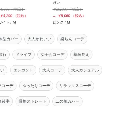
ガン
4,300
（税込）
￥25,300
（税込）
￥4,290
（税込）
→
￥5,060
（税込）
イト / M
ピンク / M
体型カバー
大人かわいい
楽ちんコーデ
旅行
ドライブ
女子会コーデ
華奢見え
くい
エレガント
大人コーデ
大人カジュアル
マコーデ
ゆったりコーデ
リラックスコーデ
m台後半
骨格ストレート
二の腕カバー