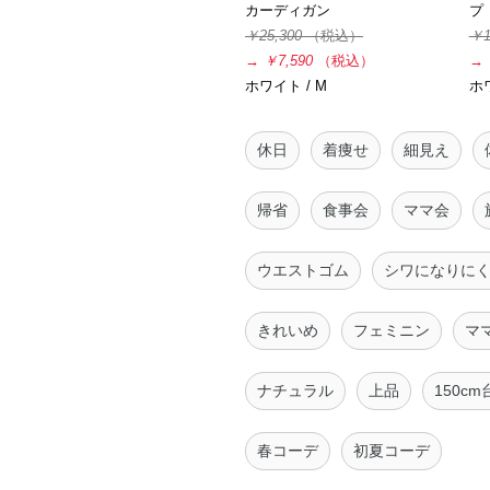
カーディガン
プ
￥25,300
（税込）
￥1
→
￥7,590
（税込）
→
ホワイト / M
ホワ
休日
着痩せ
細見え
帰省
食事会
ママ会
ウエストゴム
シワになりに
きれいめ
フェミニン
マ
ナチュラル
上品
150c
春コーデ
初夏コーデ