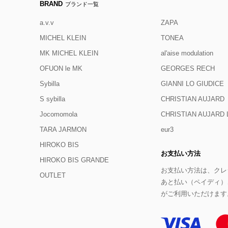
BRAND
ブランド一覧
a.v.v
ZAPA
MICHEL KLEIN
TONEA
MK MICHEL KLEIN
al'aise modulation
OFUON le MK
GEORGES RECH
Sybilla
GIANNI LO GIUDICE
S sybilla
CHRISTIAN AUJARD
Jocomomola
CHRISTIAN AUJAR
TARA JARMON
eur3
HIROKO BIS
お支払い方法
HIROKO BIS GRANDE
お支払い方法は、クレジ
OUTLET
あと払い（ペイディ）
がご利用いただけます