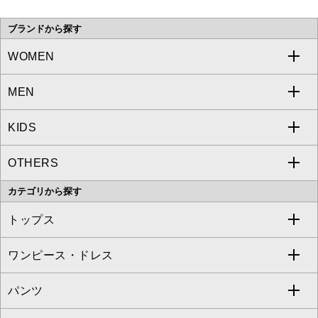
い。
ブランドから探す
WOMEN
MEN
a.v.v
KIDS
MICHEL KLEIN
a.v.v
OTHERS
MK MICHEL KLEIN
MICHEL KLEIN HOMME
a.v.v
カテゴリから探す
OFUON le MK
MK MICHEL KLEIN HOMME
MK MICHEL KLEIN BAG
トップス
Sybilla
EMILIO ROBBA
ワンピース・ドレス
すべてのトップス
S sybilla
BUYERS SELECT
パンツ
カットソー・Tシャツ
すべてのワンピース・ドレス
Jocomomola