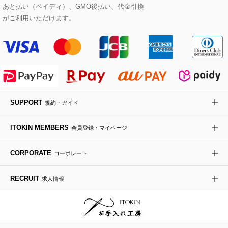
あと払い（ペイディ）、GMO後払い、代金引換
セットアップワンピース
ステンカラーコート
ヘアアクセサリー
ブローチ・コサージュ
ボストンバッグ
スニーカー
ローズ
Maison de CINQ
がご利用いただけます。
その他のジャケット・スーツ
ノーカラーコート
財布・名刺入れ・ケース
その他のアクセサリー
クラッチバッグ
ブーツ・ブーティー
オーキッド・胡蝶蘭
MK MICHEL KLEIN BAG
ライダースジャケット
ハンカチ・バンダナ
バックパック・リュック
フラットシューズ
カサブランカ・カラー
HIROKO KOSHINO
デニムジャケット
手袋
ボディバッグ・メッセンジャーバッグ
ローファー
ラナンキュラス
re:edition project 165
SUPPORT
規約・ガイド
ダウンジャケット・コート
チャーム・ストラップ
トラベルバッグ
ドレスシューズ
ポプリアレンジ＆フレグランス
HIROKO BIS
ITOKIN MEMBERS
会員登録・マイページ
その他のコート・ブルゾン
ネクタイ
ビジネスバッグ
サンダル・ミュール
グリーン
HIROKO BIS GRANDE
CORPORATE
コーポレート
ポーチ
その他のバッグ
その他のシューズ
その他のアートフラワー
RECRUIT
求人情報
傘・日傘
アイウェア