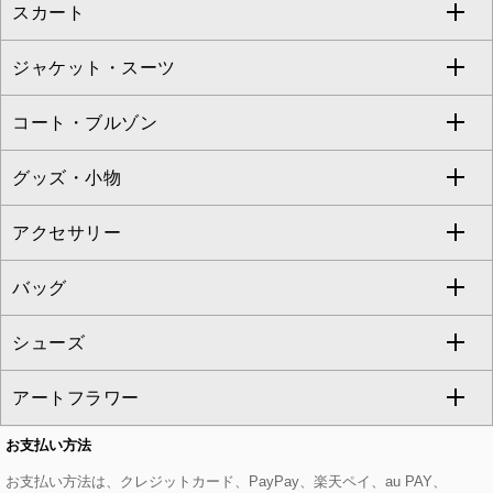
スカート
ブラウス・シャツ
ワンピース
すべてのパンツ
TARA JARMON
ジャケット・スーツ
ニット・セーター
ドレス
フルレングスパンツ
すべてのスカート
ZAPA
コート・ブルゾン
カーディガン
チュニック
クロップド・半端丈パンツ
ロング・マキシ丈スカート
すべてのジャケット・スーツ
TONEA
グッズ・小物
アンサンブルセット
ジャンパースカート
ガウチョ・ワイドパンツ
ひざ丈スカート
テーラードジャケット
すべてのコート・ブルゾン
al'aise modulation
アクセサリー
ベスト・ジレ
その他のワンピース・ドレス
ハーフ・ショート丈パンツ
ミモレ丈スカート
ノーカラージャケット
トレンチコート
すべてのグッズ・小物
GEORGES RECH
バッグ
パーカー
サロペット・オールインワン
ショート・ミニ丈スカート
セットアップ
ピーコート
マスク
すべてのアクセサリー
GIANNI LO GIUDICE
シューズ
タンクトップ・キャミソール
その他のパンツ
その他のスカート
セットアップジャケット
ダッフルコート
ストール・マフラー・スヌード
ネックレス
すべてのバッグ
CHRISTIAN AUJARD
アートフラワー
スウェット・ジャージー
セットアップパンツ
チェスターコート
ベルト・サスペンダー
ピアス・イヤリング
トートバッグ
すべてのシューズ
CHRISTIAN AUJARD Lサイズ
お支払い方法
その他のトップス
セットアップスカート
モッズコート
帽子
ブレスレット・バングル
ショルダーバッグ
パンプス
すべてのアートフラワー
eur3
お支払い方法は、クレジットカード、PayPay、楽天ペイ、au PAY、