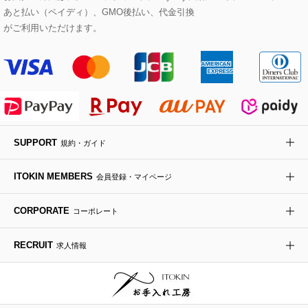
あと払い（ペイディ）、GMO後払い、代金引換
セットアップワンピース
ステンカラーコート
ヘアアクセサリー
ブローチ・コサージュ
ボストンバッグ
スニーカー
ローズ
Maison de CINQ
がご利用いただけます。
その他のジャケット・スーツ
ノーカラーコート
財布・名刺入れ・ケース
その他のアクセサリー
クラッチバッグ
ブーツ・ブーティー
オーキッド・胡蝶蘭
MK MICHEL KLEIN BAG
ライダースジャケット
ハンカチ・バンダナ
バックパック・リュック
フラットシューズ
カサブランカ・カラー
HIROKO KOSHINO
デニムジャケット
手袋
ボディバッグ・メッセンジャーバッグ
ローファー
ラナンキュラス
re:edition project 165
SUPPORT
規約・ガイド
ダウンジャケット・コート
チャーム・ストラップ
トラベルバッグ
ドレスシューズ
ポプリアレンジ＆フレグランス
HIROKO BIS
ITOKIN MEMBERS
会員登録・マイページ
その他のコート・ブルゾン
ネクタイ
ビジネスバッグ
サンダル・ミュール
グリーン
HIROKO BIS GRANDE
CORPORATE
コーポレート
ポーチ
その他のバッグ
その他のシューズ
その他のアートフラワー
RECRUIT
求人情報
傘・日傘
アイウェア