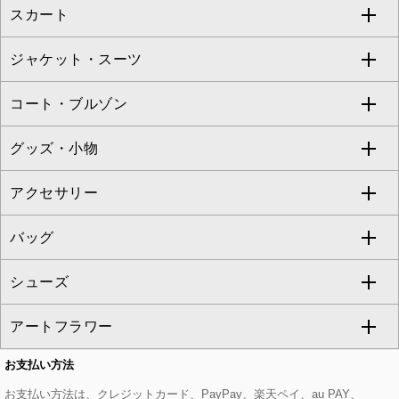
スカート
ブラウス・シャツ
ワンピース
すべてのパンツ
TARA JARMON
ジャケット・スーツ
ニット・セーター
ドレス
フルレングスパンツ
すべてのスカート
ZAPA
コート・ブルゾン
カーディガン
チュニック
クロップド・半端丈パンツ
ロング・マキシ丈スカート
すべてのジャケット・スーツ
TONEA
グッズ・小物
アンサンブルセット
ジャンパースカート
ガウチョ・ワイドパンツ
ひざ丈スカート
テーラードジャケット
すべてのコート・ブルゾン
al'aise modulation
アクセサリー
ベスト・ジレ
その他のワンピース・ドレス
ハーフ・ショート丈パンツ
ミモレ丈スカート
ノーカラージャケット
トレンチコート
すべてのグッズ・小物
GEORGES RECH
バッグ
パーカー
サロペット・オールインワン
ショート・ミニ丈スカート
セットアップ
ピーコート
マスク
すべてのアクセサリー
GIANNI LO GIUDICE
シューズ
タンクトップ・キャミソール
その他のパンツ
その他のスカート
セットアップジャケット
ダッフルコート
ストール・マフラー・スヌード
ネックレス
すべてのバッグ
CHRISTIAN AUJARD
アートフラワー
スウェット・ジャージー
セットアップパンツ
チェスターコート
ベルト・サスペンダー
ピアス・イヤリング
トートバッグ
すべてのシューズ
CHRISTIAN AUJARD Lサイズ
お支払い方法
その他のトップス
セットアップスカート
モッズコート
帽子
ブレスレット・バングル
ショルダーバッグ
パンプス
すべてのアートフラワー
eur3
お支払い方法は、クレジットカード、PayPay、楽天ペイ、au PAY、