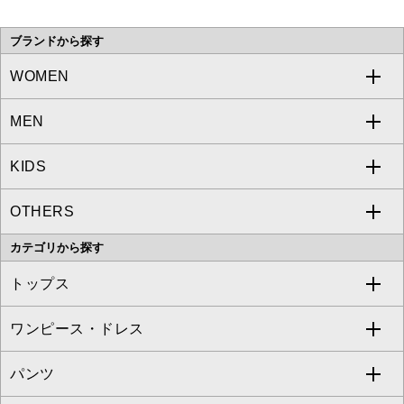
い。
ブランドから探す
WOMEN
MEN
a.v.v
KIDS
MICHEL KLEIN
a.v.v
OTHERS
MK MICHEL KLEIN
MICHEL KLEIN HOMME
a.v.v
カテゴリから探す
OFUON le MK
MK MICHEL KLEIN HOMME
MK MICHEL KLEIN BAG
トップス
Sybilla
EMILIO ROBBA
ワンピース・ドレス
すべてのトップス
S sybilla
BUYERS SELECT
パンツ
カットソー・Tシャツ
すべてのワンピース・ドレス
Jocomomola