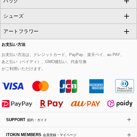
バッグ
パーカー
サロペット・オールインワン
ショート・ミニ丈スカート
セットアップ
ピーコート
マスク
すべてのアクセサリー
GIANNI LO GIUDICE
シューズ
タンクトップ・キャミソール
その他のパンツ
その他のスカート
セットアップジャケット
ダッフルコート
ストール・マフラー・スヌード
ネックレス
すべてのバッグ
CHRISTIAN AUJARD
アートフラワー
スウェット・ジャージー
セットアップパンツ
チェスターコート
ベルト・サスペンダー
ピアス・イヤリング
トートバッグ
すべてのシューズ
CHRISTIAN AUJARD Lサイズ
お支払い方法
その他のトップス
セットアップスカート
モッズコート
帽子
ブレスレット・バングル
ショルダーバッグ
パンプス
すべてのアートフラワー
eur3
お支払い方法は、クレジットカード、PayPay、楽天ペイ、au PAY、
あと払い（ペイディ）、GMO後払い、代金引換
セットアップワンピース
ステンカラーコート
ヘアアクセサリー
ブローチ・コサージュ
ボストンバッグ
スニーカー
ローズ
Maison de CINQ
がご利用いただけます。
その他のジャケット・スーツ
ノーカラーコート
財布・名刺入れ・ケース
その他のアクセサリー
クラッチバッグ
ブーツ・ブーティー
オーキッド・胡蝶蘭
MK MICHEL KLEIN BAG
ライダースジャケット
ハンカチ・バンダナ
バックパック・リュック
フラットシューズ
カサブランカ・カラー
HIROKO KOSHINO
デニムジャケット
手袋
ボディバッグ・メッセンジャーバッグ
ローファー
ラナンキュラス
re:edition project 165
SUPPORT
規約・ガイド
ダウンジャケット・コート
チャーム・ストラップ
トラベルバッグ
ドレスシューズ
ポプリアレンジ＆フレグランス
HIROKO BIS
ITOKIN MEMBERS
会員登録・マイページ