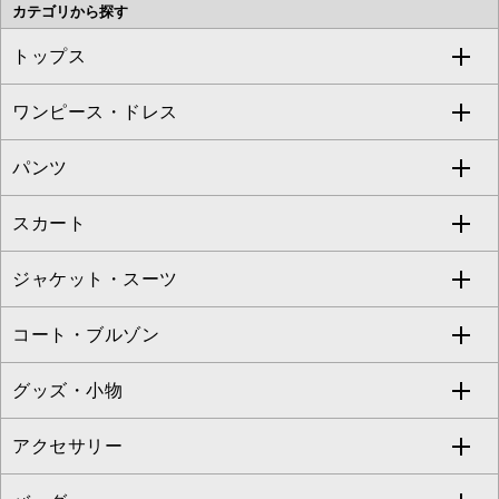
カテゴリから探す
OFUON le MK
MK MICHEL KLEIN HOMME
MK MICHEL KLEIN BAG
トップス
Sybilla
EMILIO ROBBA
ワンピース・ドレス
すべてのトップス
S sybilla
BUYERS SELECT
パンツ
カットソー・Tシャツ
すべてのワンピース・ドレス
Jocomomola
スカート
ブラウス・シャツ
ワンピース
すべてのパンツ
TARA JARMON
ジャケット・スーツ
ニット・セーター
ドレス
フルレングスパンツ
すべてのスカート
ZAPA
コート・ブルゾン
カーディガン
チュニック
クロップド・半端丈パンツ
ロング・マキシ丈スカート
すべてのジャケット・スーツ
TONEA
グッズ・小物
アンサンブルセット
ジャンパースカート
ガウチョ・ワイドパンツ
ひざ丈スカート
テーラードジャケット
すべてのコート・ブルゾン
al'aise modulation
アクセサリー
ベスト・ジレ
その他のワンピース・ドレス
ハーフ・ショート丈パンツ
ミモレ丈スカート
ノーカラージャケット
トレンチコート
すべてのグッズ・小物
GEORGES RECH