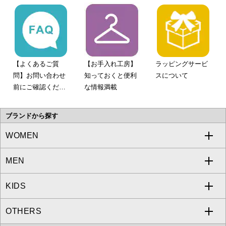
【よくあるご質
【お手入れ工房】
ラッピングサービ
問】お問い合わせ
知っておくと便利
スについて
前にご確認くださ
な情報満載
い。
ブランドから探す
WOMEN
MEN
a.v.v
KIDS
MICHEL KLEIN
a.v.v
OTHERS
MK MICHEL KLEIN
MICHEL KLEIN HOMME
a.v.v