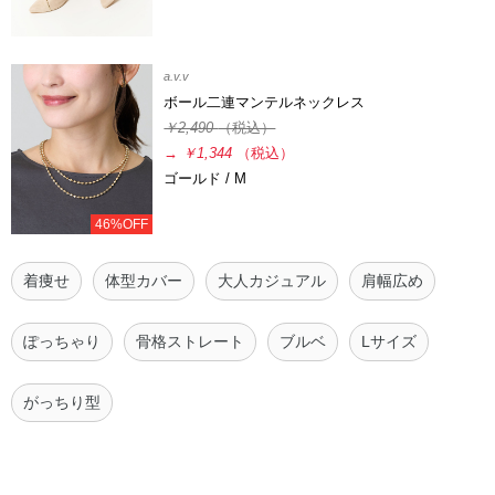
a.v.v
ボール二連マンテルネックレス
￥2,490
（税込）
→
￥1,344
（税込）
ゴールド / M
46%OFF
着痩せ
体型カバー
大人カジュアル
肩幅広め
ぽっちゃり
骨格ストレート
ブルベ
Lサイズ
がっちり型