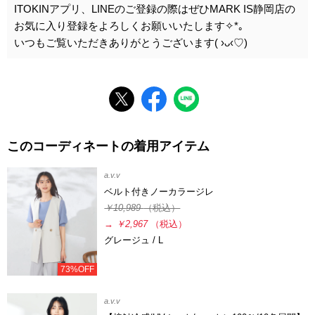
ITOKINアプリ、LINEのご登録の際はぜひMARK IS静岡店の
お気に入り登録をよろしくお願いいたします✧*｡
いつもご覧いただきありがとうございます( ›ᴗ‹♡)
このコーディネートの着用アイテム
a.v.v
ベルト付きノーカラージレ
￥10,989
（税込）
→
￥2,967
（税込）
グレージュ / L
73%OFF
a.v.v