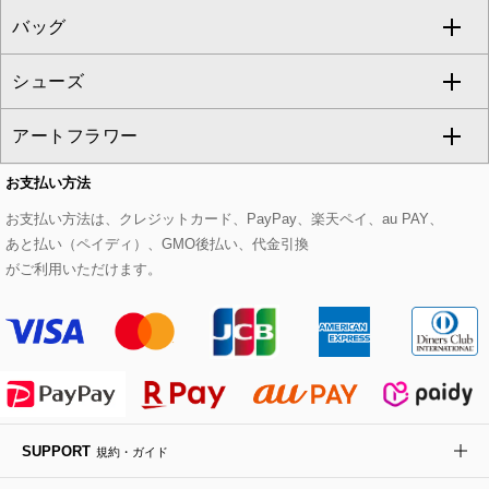
バッグ
パーカー
サロペット・オールインワン
ショート・ミニ丈スカート
セットアップ
ピーコート
マスク
すべてのアクセサリー
GIANNI LO GIUDICE
シューズ
タンクトップ・キャミソール
その他のパンツ
その他のスカート
セットアップジャケット
ダッフルコート
ストール・マフラー・スヌード
ネックレス
すべてのバッグ
CHRISTIAN AUJARD
アートフラワー
スウェット・ジャージー
セットアップパンツ
チェスターコート
ベルト・サスペンダー
ピアス・イヤリング
トートバッグ
すべてのシューズ
CHRISTIAN AUJARD Lサイズ
お支払い方法
その他のトップス
セットアップスカート
モッズコート
帽子
ブレスレット・バングル
ショルダーバッグ
パンプス
すべてのアートフラワー
eur3
お支払い方法は、クレジットカード、PayPay、楽天ペイ、au PAY、
あと払い（ペイディ）、GMO後払い、代金引換
セットアップワンピース
ステンカラーコート
ヘアアクセサリー
ブローチ・コサージュ
ボストンバッグ
スニーカー
ローズ
Maison de CINQ
がご利用いただけます。
その他のジャケット・スーツ
ノーカラーコート
財布・名刺入れ・ケース
その他のアクセサリー
クラッチバッグ
ブーツ・ブーティー
オーキッド・胡蝶蘭
MK MICHEL KLEIN BAG
ライダースジャケット
ハンカチ・バンダナ
バックパック・リュック
フラットシューズ
カサブランカ・カラー
HIROKO KOSHINO
デニムジャケット
手袋
ボディバッグ・メッセンジャーバッグ
ローファー
ラナンキュラス
re:edition project 165
SUPPORT
規約・ガイド
ダウンジャケット・コート
チャーム・ストラップ
トラベルバッグ
ドレスシューズ
ポプリアレンジ＆フレグランス
HIROKO BIS