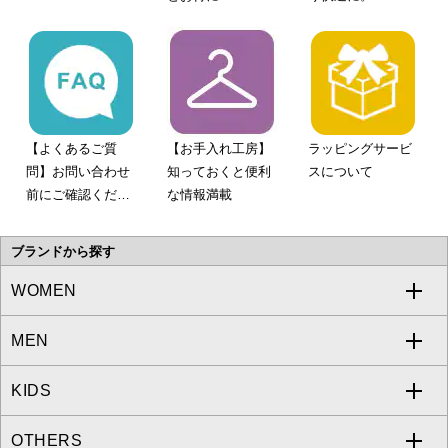
【よくあるご質
【お手入れ工房】
ラッピングサービ
問】お問い合わせ
知っておくと便利
スについて
前にご確認くださ
な情報満載
い。
ブランドから探す
WOMEN
MEN
a.v.v
KIDS
MICHEL KLEIN
a.v.v
OTHERS
MK MICHEL KLEIN
MICHEL KLEIN HOMME
a.v.v