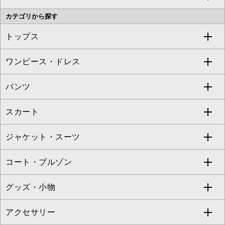
カテゴリから探す
OFUON le MK
MK MICHEL KLEIN HOMME
MK MICHEL KLEIN BAG
トップス
Sybilla
EMILIO ROBBA
ワンピース・ドレス
すべてのトップス
S sybilla
BUYERS SELECT
パンツ
カットソー・Tシャツ
すべてのワンピース・ドレス
Jocomomola
スカート
ブラウス・シャツ
ワンピース
すべてのパンツ
TARA JARMON
ジャケット・スーツ
ニット・セーター
ドレス
フルレングスパンツ
すべてのスカート
ZAPA
コート・ブルゾン
カーディガン
チュニック
クロップド・半端丈パンツ
ロング・マキシ丈スカート
すべてのジャケット・スーツ
TONEA
グッズ・小物
アンサンブルセット
ジャンパースカート
ガウチョ・ワイドパンツ
ひざ丈スカート
テーラードジャケット
すべてのコート・ブルゾン
al'aise modulation
アクセサリー
ベスト・ジレ
その他のワンピース・ドレス
ハーフ・ショート丈パンツ
ミモレ丈スカート
ノーカラージャケット
トレンチコート
すべてのグッズ・小物
GEORGES RECH