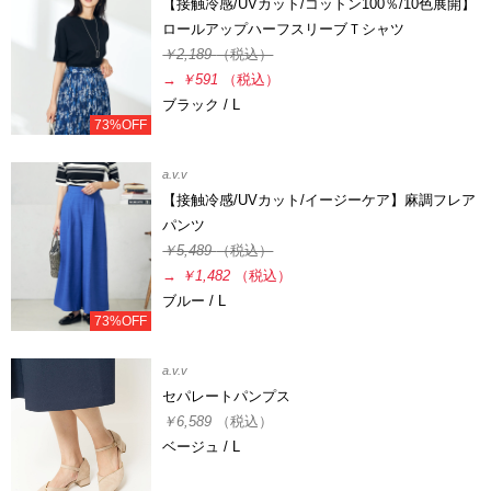
【接触冷感/UVカット/コットン100％/10色展開】
ロールアップハーフスリーブＴシャツ
￥2,189
（税込）
→
￥591
（税込）
ブラック / L
73%OFF
a.v.v
【接触冷感/UVカット/イージーケア】麻調フレア
パンツ
￥5,489
（税込）
→
￥1,482
（税込）
ブルー / L
73%OFF
a.v.v
セパレートパンプス
￥6,589
（税込）
ベージュ / L