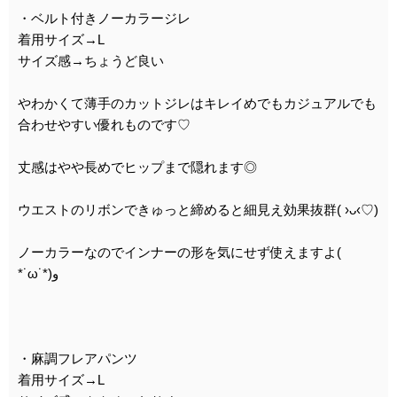
・ベルト付きノーカラージレ
着用サイズ→L
サイズ感→ちょうど良い
やわかくて薄手のカットジレはキレイめでもカジュアルでも
合わせやすい優れものです♡
丈感はやや長めでヒップまで隠れます◎
ウエストのリボンできゅっと締めると細見え効果抜群( ›ᴗ‹♡)
ノーカラーなのでインナーの形を気にせず使えますよ(
*˙ω˙*)و
・麻調フレアパンツ
着用サイズ→L