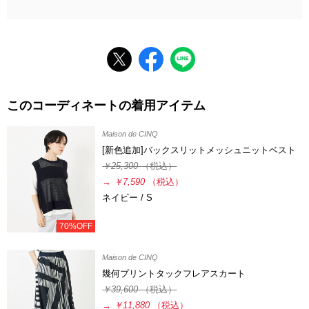
このコーディネートの着用アイテム
Maison de CINQ
[新色追加]バックスリットメッシュニットベスト
￥25,300
（税込）
→
￥7,590
（税込）
ネイビー / S
70%OFF
Maison de CINQ
幾何プリントタックフレアスカート
￥39,600
（税込）
→
￥11,880
（税込）