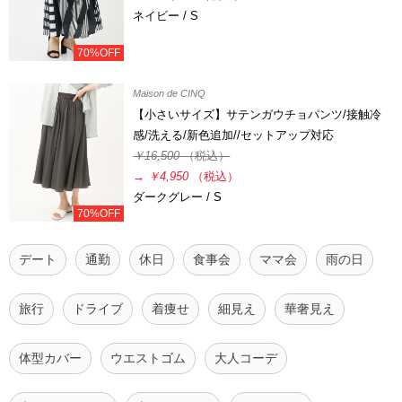
ネイビー / S
70%OFF
Maison de CINQ
【小さいサイズ】サテンガウチョパンツ/接触冷
感/洗える/新色追加//セットアップ対応
￥16,500
（税込）
→
￥4,950
（税込）
ダークグレー / S
70%OFF
デート
通勤
休日
食事会
ママ会
雨の日
旅行
ドライブ
着痩せ
細見え
華奢見え
体型カバー
ウエストゴム
大人コーデ