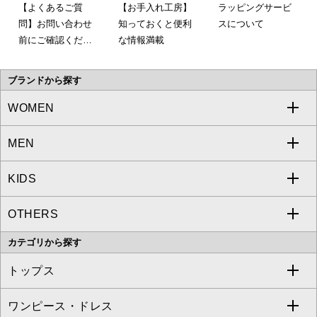
【よくあるご質
【お手入れ工房】
ラッピングサービ
問】お問い合わせ
知っておくと便利
スについて
前にご確認くださ
な情報満載
い。
ブランドから探す
WOMEN
MEN
a.v.v
KIDS
MICHEL KLEIN
a.v.v
OTHERS
MK MICHEL KLEIN
MICHEL KLEIN HOMME
a.v.v
カテゴリから探す
OFUON le MK
MK MICHEL KLEIN HOMME
MK MICHEL KLEIN BAG
トップス
Sybilla
EMILIO ROBBA
ワンピース・ドレス
すべてのトップス