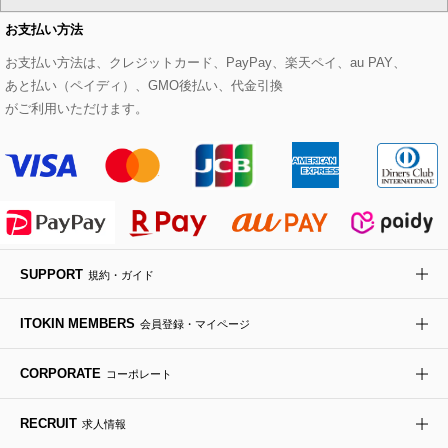
CHRISTIAN AUJARD Lサイズ
お支払い方法
その他のトップス
セットアップスカート
モッズコート
帽子
ブレスレット・バングル
ショルダーバッグ
パンプス
すべてのアートフラワー
eur3
お支払い方法は、クレジットカード、PayPay、楽天ペイ、au PAY、
あと払い（ペイディ）、GMO後払い、代金引換
セットアップワンピース
ステンカラーコート
ヘアアクセサリー
ブローチ・コサージュ
ボストンバッグ
スニーカー
ローズ
Maison de CINQ
がご利用いただけます。
その他のジャケット・スーツ
ノーカラーコート
財布・名刺入れ・ケース
その他のアクセサリー
クラッチバッグ
ブーツ・ブーティー
オーキッド・胡蝶蘭
MK MICHEL KLEIN BAG
ライダースジャケット
ハンカチ・バンダナ
バックパック・リュック
フラットシューズ
カサブランカ・カラー
HIROKO KOSHINO
デニムジャケット
手袋
ボディバッグ・メッセンジャーバッグ
ローファー
ラナンキュラス
re:edition project 165
SUPPORT
規約・ガイド
ダウンジャケット・コート
チャーム・ストラップ
トラベルバッグ
ドレスシューズ
ポプリアレンジ＆フレグランス
HIROKO BIS
ITOKIN MEMBERS
会員登録・マイページ
その他のコート・ブルゾン
ネクタイ
ビジネスバッグ
サンダル・ミュール
グリーン
HIROKO BIS GRANDE
CORPORATE
コーポレート
ポーチ
その他のバッグ
その他のシューズ
その他のアートフラワー
RECRUIT
求人情報
傘・日傘