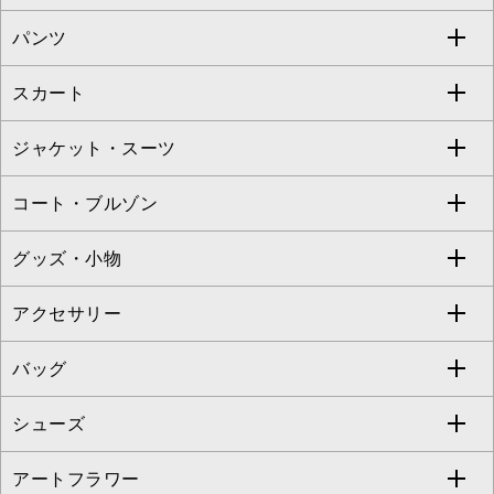
S sybilla
BUYERS SELECT
パンツ
カットソー・Tシャツ
すべてのワンピース・ドレス
Jocomomola
スカート
ブラウス・シャツ
ワンピース
すべてのパンツ
TARA JARMON
ジャケット・スーツ
ニット・セーター
ドレス
フルレングスパンツ
すべてのスカート
ZAPA
コート・ブルゾン
カーディガン
チュニック
クロップド・半端丈パンツ
ロング・マキシ丈スカート
すべてのジャケット・スーツ
TONEA
グッズ・小物
アンサンブルセット
ジャンパースカート
ガウチョ・ワイドパンツ
ひざ丈スカート
テーラードジャケット
すべてのコート・ブルゾン
al'aise modulation
アクセサリー
ベスト・ジレ
その他のワンピース・ドレス
ハーフ・ショート丈パンツ
ミモレ丈スカート
ノーカラージャケット
トレンチコート
すべてのグッズ・小物
GEORGES RECH
バッグ
パーカー
サロペット・オールインワン
ショート・ミニ丈スカート
セットアップ
ピーコート
マスク
すべてのアクセサリー
GIANNI LO GIUDICE
シューズ
タンクトップ・キャミソール
その他のパンツ
その他のスカート
セットアップジャケット
ダッフルコート
ストール・マフラー・スヌード
ネックレス
すべてのバッグ
CHRISTIAN AUJARD
アートフラワー
スウェット・ジャージー
セットアップパンツ
チェスターコート
ベルト・サスペンダー
ピアス・イヤリング
トートバッグ
すべてのシューズ