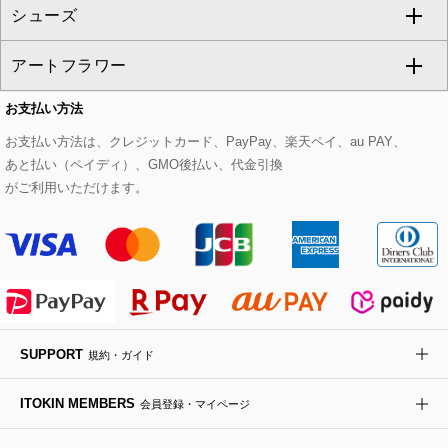
シューズ
タンクトップ・キャミソール
その他のパンツ
その他のスカート
セットアップジャケット
ダッフルコート
ストール・マフラー・スヌード
ネックレス
すべてのバッグ
CHRISTIAN AUJARD
アートフラワー
スウェット・ジャージー
セットアップパンツ
チェスターコート
ベルト・サスペンダー
ピアス・イヤリング
トートバッグ
すべてのシューズ
CHRISTIAN AUJARD Lサイズ
お支払い方法
その他のトップス
セットアップスカート
モッズコート
帽子
ブレスレット・バングル
ショルダーバッグ
パンプス
すべてのアートフラワー
eur3
お支払い方法は、クレジットカード、PayPay、楽天ペイ、au PAY、
あと払い（ペイディ）、GMO後払い、代金引換
セットアップワンピース
ステンカラーコート
ヘアアクセサリー
ブローチ・コサージュ
ボストンバッグ
スニーカー
ローズ
Maison de CINQ
がご利用いただけます。
その他のジャケット・スーツ
ノーカラーコート
財布・名刺入れ・ケース
その他のアクセサリー
クラッチバッグ
ブーツ・ブーティー
オーキッド・胡蝶蘭
MK MICHEL KLEIN BAG
ライダースジャケット
ハンカチ・バンダナ
バックパック・リュック
フラットシューズ
カサブランカ・カラー
HIROKO KOSHINO
デニムジャケット
手袋
ボディバッグ・メッセンジャーバッグ
ローファー
ラナンキュラス
re:edition project 165
SUPPORT
規約・ガイド
ダウンジャケット・コート
チャーム・ストラップ
トラベルバッグ
ドレスシューズ
ポプリアレンジ＆フレグランス
HIROKO BIS
ITOKIN MEMBERS
会員登録・マイページ
その他のコート・ブルゾン
ネクタイ
ビジネスバッグ
サンダル・ミュール
グリーン
HIROKO BIS GRANDE