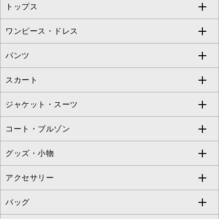
トップス
Sybilla
EMILIO ROBBA
ワンピース・ドレス
すべてのトップス
S sybilla
BUYERS SELECT
パンツ
カットソー・Tシャツ
すべてのワンピース・ドレス
Jocomomola
スカート
ブラウス・シャツ
ワンピース
すべてのパンツ
TARA JARMON
ジャケット・スーツ
ニット・セーター
ドレス
フルレングスパンツ
すべてのスカート
ZAPA
コート・ブルゾン
カーディガン
チュニック
クロップド・半端丈パンツ
ロング・マキシ丈スカート
すべてのジャケット・スーツ
TONEA
グッズ・小物
アンサンブルセット
ジャンパースカート
ガウチョ・ワイドパンツ
ひざ丈スカート
テーラードジャケット
すべてのコート・ブルゾン
al'aise modulation
アクセサリー
ベスト・ジレ
その他のワンピース・ドレス
ハーフ・ショート丈パンツ
ミモレ丈スカート
ノーカラージャケット
トレンチコート
すべてのグッズ・小物
GEORGES RECH
バッグ
パーカー
サロペット・オールインワン
ショート・ミニ丈スカート
セットアップ
ピーコート
マスク
すべてのアクセサリー
GIANNI LO GIUDICE