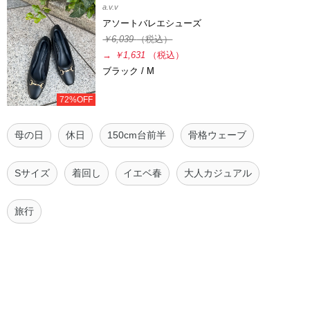
a.v.v
アソートバレエシューズ
￥6,039
（税込）
→
￥1,631
（税込）
ブラック / M
72%OFF
母の日
休日
150cm台前半
骨格ウェーブ
Sサイズ
着回し
イエベ春
大人カジュアル
旅行