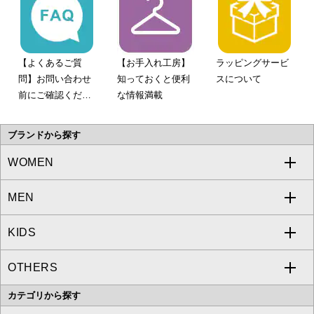
【よくあるご質
【お手入れ工房】
ラッピングサービ
問】お問い合わせ
知っておくと便利
スについて
前にご確認くださ
な情報満載
い。
ブランドから探す
WOMEN
MEN
a.v.v
KIDS
MICHEL KLEIN
a.v.v
OTHERS
MK MICHEL KLEIN
MICHEL KLEIN HOMME
a.v.v
カテゴリから探す
OFUON le MK
MK MICHEL KLEIN HOMME
MK MICHEL KLEIN BAG