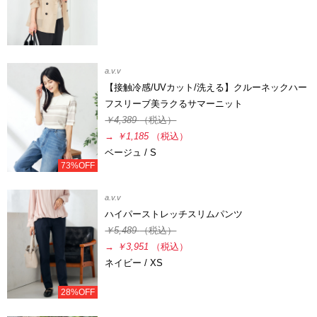
a.v.v
【接触冷感/UVカット/洗える】クルーネックハー
フスリーブ美ラクるサマーニット
￥4,389
（税込）
→
￥1,185
（税込）
ベージュ / S
73%OFF
a.v.v
ハイパーストレッチスリムパンツ
￥5,489
（税込）
→
￥3,951
（税込）
ネイビー / XS
28%OFF