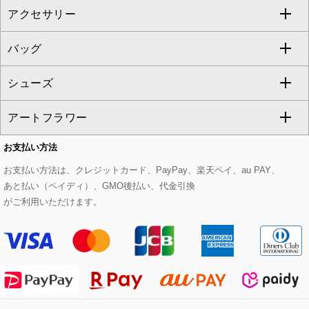
アクセサリー
ベスト・ジレ
その他のワンピース・ドレス
ハーフ・ショート丈パンツ
ミモレ丈スカート
ノーカラージャケット
トレンチコート
すべてのグッズ・小物
GEORGES RECH
バッグ
パーカー
サロペット・オールインワン
ショート・ミニ丈スカート
セットアップ
ピーコート
マスク
すべてのアクセサリー
GIANNI LO GIUDICE
シューズ
タンクトップ・キャミソール
その他のパンツ
その他のスカート
セットアップジャケット
ダッフルコート
ストール・マフラー・スヌード
ネックレス
すべてのバッグ
CHRISTIAN AUJARD
アートフラワー
スウェット・ジャージー
セットアップパンツ
チェスターコート
ベルト・サスペンダー
ピアス・イヤリング
トートバッグ
すべてのシューズ
CHRISTIAN AUJARD Lサイズ
お支払い方法
その他のトップス
セットアップスカート
モッズコート
帽子
ブレスレット・バングル
ショルダーバッグ
パンプス
すべてのアートフラワー
eur3
お支払い方法は、クレジットカード、PayPay、楽天ペイ、au PAY、
あと払い（ペイディ）、GMO後払い、代金引換
セットアップワンピース
ステンカラーコート
ヘアアクセサリー
ブローチ・コサージュ
ボストンバッグ
スニーカー
ローズ
Maison de CINQ
がご利用いただけます。
その他のジャケット・スーツ
ノーカラーコート
財布・名刺入れ・ケース
その他のアクセサリー
クラッチバッグ
ブーツ・ブーティー
オーキッド・胡蝶蘭
MK MICHEL KLEIN BAG
ライダースジャケット
ハンカチ・バンダナ
バックパック・リュック
フラットシューズ
カサブランカ・カラー
HIROKO KOSHINO
デニムジャケット
手袋
ボディバッグ・メッセンジャーバッグ
ローファー
ラナンキュラス
re:edition project 165