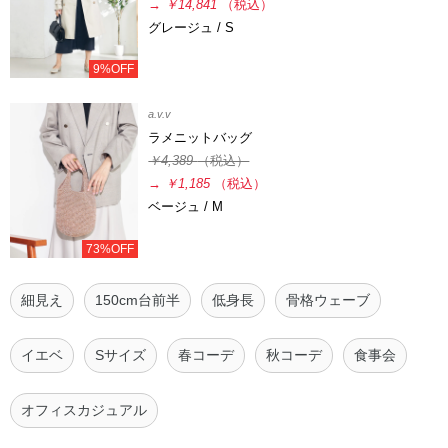
→
￥14,841
（税込）
グレージュ / S
9%OFF
a.v.v
ラメニットバッグ
￥4,389
（税込）
→
￥1,185
（税込）
ベージュ / M
73%OFF
細見え
150cm台前半
低身長
骨格ウェーブ
イエベ
Sサイズ
春コーデ
秋コーデ
食事会
オフィスカジュアル