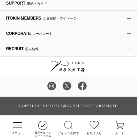
SUPPORT
規約・ガイド
ダウンジャケット・コート
チャーム・ストラップ
トラベルバッグ
ドレスシューズ
ポプリアレンジ＆フレグランス
HIROKO BIS
ITOKIN MEMBERS
会員登録・マイページ
その他のコート・ブルゾン
ネクタイ
ビジネスバッグ
サンダル・ミュール
グリーン
HIROKO BIS GRANDE
CORPORATE
コーポレート
ポーチ
その他のバッグ
その他のシューズ
その他のアートフラワー
RECRUIT
求人情報
傘・日傘
アイウェア
レッグウェア
時計
COPYRIGHT © ITOKIN GROUP ALL RIGHTS RESERVED.
その他のグッズ・小物
最近チェック
アイテムを探す
お気に入り
カート
したアイテム