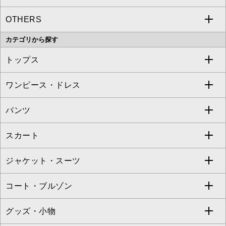
OTHERS
MK MICHEL KLEIN
MICHEL KLEIN HOMME
a.v.v
カテゴリから探す
OFUON le MK
MK MICHEL KLEIN HOMME
MK MICHEL KLEIN BAG
トップス
Sybilla
EMILIO ROBBA
ワンピース・ドレス
すべてのトップス
S sybilla
BUYERS SELECT
パンツ
カットソー・Tシャツ
すべてのワンピース・ドレス
Jocomomola
スカート
ブラウス・シャツ
ワンピース
すべてのパンツ
TARA JARMON
ジャケット・スーツ
ニット・セーター
ドレス
フルレングスパンツ
すべてのスカート
ZAPA
コート・ブルゾン
カーディガン
チュニック
クロップド・半端丈パンツ
ロング・マキシ丈スカート
すべてのジャケット・スーツ
TONEA
グッズ・小物
アンサンブルセット
ジャンパースカート
ガウチョ・ワイドパンツ
ひざ丈スカート
テーラードジャケット
すべてのコート・ブルゾン
al'aise modulation