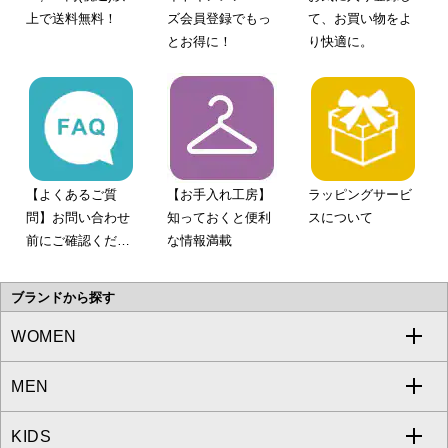
上で送料無料！
ズ会員登録でもっ
て、お買い物をよ
とお得に！
り快適に。
【よくあるご質
【お手入れ工房】
ラッピングサービ
問】お問い合わせ
知っておくと便利
スについて
前にご確認くださ
な情報満載
い。
ブランドから探す
WOMEN
MEN
a.v.v
KIDS
MICHEL KLEIN
a.v.v