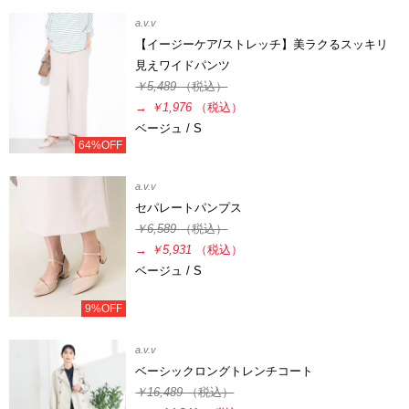
a.v.v
【イージーケア/ストレッチ】美ラクるスッキリ
見えワイドパンツ
￥5,489
（税込）
→
￥1,976
（税込）
ベージュ / S
64%OFF
a.v.v
セパレートパンプス
￥6,589
（税込）
→
￥5,931
（税込）
ベージュ / S
9%OFF
a.v.v
ベーシックロングトレンチコート
￥16,489
（税込）