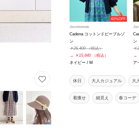
40%OFF
Jocomomola
Joc
Cadena コットンドビーブルゾ
C
ン
ン
￥26,400
（税込）
￥2
→
￥15,840
（税込）
→
ネイビー / M
ア
休日
大人カジュアル
大
着痩せ
細見え
春コーデ