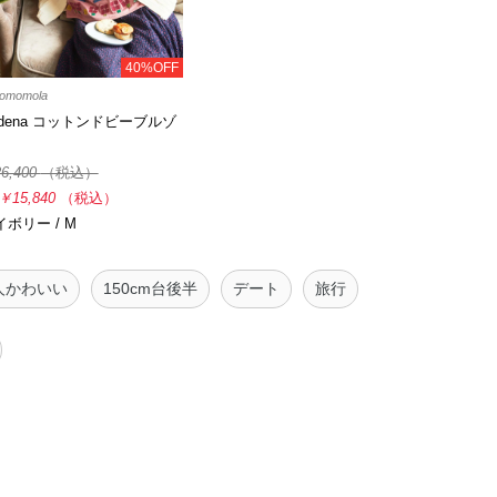
40%OFF
omomola
adena コットンドビーブルゾ
6,400
（税込）
￥15,840
（税込）
イボリー / M
人かわいい
150cm台後半
デート
旅行