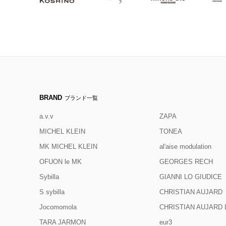
BRAND
ブランド一覧
a.v.v
ZAPA
MICHEL KLEIN
TONEA
MK MICHEL KLEIN
al'aise modulation
OFUON le MK
GEORGES RECH
Sybilla
GIANNI LO GIUDICE
S sybilla
CHRISTIAN AUJARD
Jocomomola
CHRISTIAN AUJAR
TARA JARMON
eur3