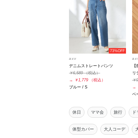
73%OFF
a.v.v
a.v.
デニムストレートパンツ
【
￥6,589
（税込）
リ
→
￥1,779
（税込）
￥9
ブルー / S
→
ベー
休日
ママ会
旅行
ド
体型カバー
大人コーデ