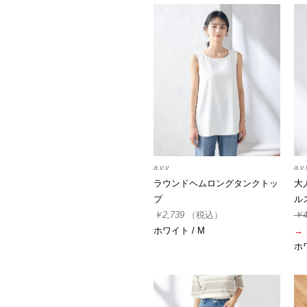
a.v.v
a.v.
ラウンドヘムロングタンクトッ
大
プ
ル
￥2,739
（税込）
￥4
ホワイト / M
→
ホワ