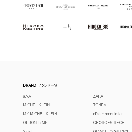
BRAND
ブランド一覧
a.v.v
ZAPA
MICHEL KLEIN
TONEA
MK MICHEL KLEIN
al'aise modulation
OFUON le MK
GEORGES RECH
Sybilla
GIANNI LO GIUDICE