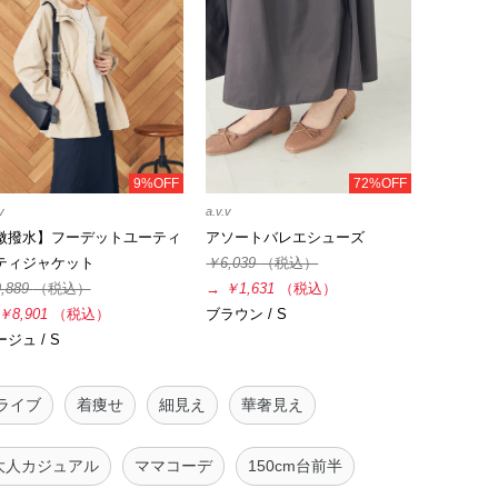
9%OFF
72%OFF
v
a.v.v
微撥水】フーデットユーティ
アソートバレエシューズ
ティジャケット
￥6,039
（税込）
,889
（税込）
→
￥1,631
（税込）
￥8,901
（税込）
ブラウン / S
ジュ / S
ライブ
着痩せ
細見え
華奢見え
大人カジュアル
ママコーデ
150cm台前半