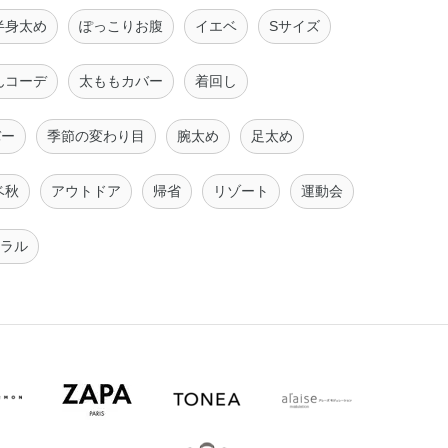
半身太め
ぽっこりお腹
イエベ
Sサイズ
んコーデ
太ももカバー
着回し
バー
季節の変わり目
腕太め
足太め
ベ秋
アウトドア
帰省
リゾート
運動会
ラル