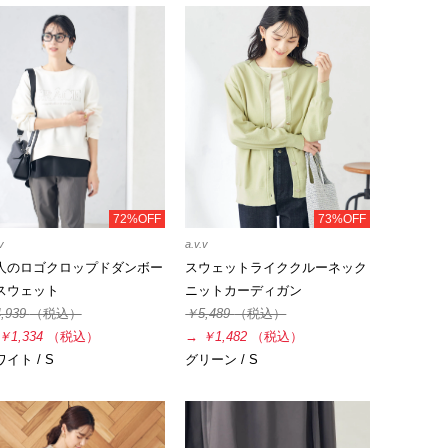
72%OFF
73%OFF
v
a.v.v
人のロゴクロップドダンボー
スウェットライククルーネック
スウェット
ニットカーディガン
,939
（税込）
￥5,489
（税込）
￥1,334
（税込）
→
￥1,482
（税込）
イト / S
グリーン / S