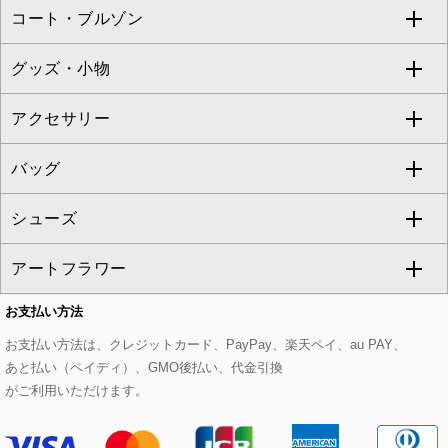
コート・ブルゾン
カーディガン
チュニック
クロップド・半端丈パンツ
ロング・マキシ丈スカート
すべてのジャケット・スーツ
TONEA
グッズ・小物
アンサンブルセット
ジャンパースカート
ガウチョ・ワイドパンツ
ひざ丈スカート
テーラードジャケット
すべてのコート・ブルゾン
al'aise modulation
アクセサリー
ベスト・ジレ
その他のワンピース・ドレス
ハーフ・ショート丈パンツ
ミモレ丈スカート
ノーカラージャケット
トレンチコート
すべてのグッズ・小物
GEORGES RECH
バッグ
パーカー
サロペット・オールインワン
ショート・ミニ丈スカート
セットアップ
ピーコート
マスク
すべてのアクセサリー
GIANNI LO GIUDICE
シューズ
タンクトップ・キャミソール
その他のパンツ
その他のスカート
セットアップジャケット
ダッフルコート
ストール・マフラー・スヌード
ネックレス
すべてのバッグ
CHRISTIAN AUJARD
アートフラワー
スウェット・ジャージー
セットアップパンツ
チェスターコート
ベルト・サスペンダー
ピアス・イヤリング
トートバッグ
すべてのシューズ
CHRISTIAN AUJARD Lサイズ
お支払い方法
その他のトップス
セットアップスカート
モッズコート
帽子
ブレスレット・バングル
ショルダーバッグ
パンプス
すべてのアートフラワー
eur3
お支払い方法は、クレジットカード、PayPay、楽天ペイ、au PAY、
あと払い（ペイディ）、GMO後払い、代金引換
セットアップワンピース
ステンカラーコート
ヘアアクセサリー
ブローチ・コサージュ
ボストンバッグ
スニーカー
ローズ
Maison de CINQ
がご利用いただけます。
その他のジャケット・スーツ
ノーカラーコート
財布・名刺入れ・ケース
その他のアクセサリー
クラッチバッグ
ブーツ・ブーティー
オーキッド・胡蝶蘭
MK MICHEL KLEIN BAG