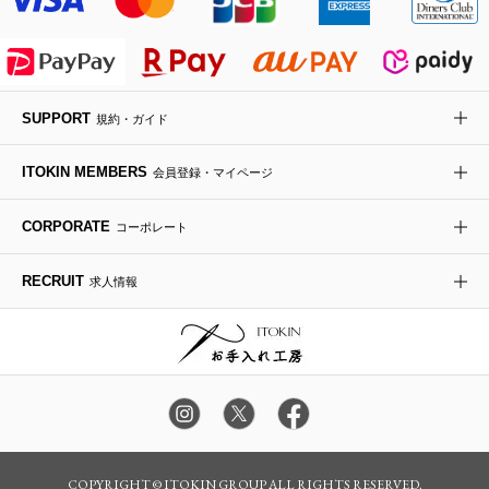
ライダースジャケット
ハンカチ・バンダナ
バックパック・リュック
フラットシューズ
カサブランカ・カラー
HIROKO KOSHINO
デニムジャケット
手袋
ボディバッグ・メッセンジャーバッグ
ローファー
ラナンキュラス
re:edition project 165
SUPPORT
規約・ガイド
ダウンジャケット・コート
チャーム・ストラップ
トラベルバッグ
ドレスシューズ
ポプリアレンジ＆フレグランス
HIROKO BIS
ITOKIN MEMBERS
会員登録・マイページ
その他のコート・ブルゾン
ネクタイ
ビジネスバッグ
サンダル・ミュール
グリーン
HIROKO BIS GRANDE
CORPORATE
コーポレート
ポーチ
その他のバッグ
その他のシューズ
その他のアートフラワー
RECRUIT
求人情報
傘・日傘
アイウェア
レッグウェア
時計
COPYRIGHT © ITOKIN GROUP ALL RIGHTS RESERVED.