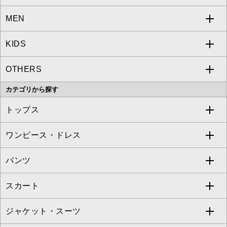
MEN
a.v.v
KIDS
MICHEL KLEIN
a.v.v
OTHERS
MK MICHEL KLEIN
MICHEL KLEIN HOMME
a.v.v
カテゴリから探す
OFUON le MK
MK MICHEL KLEIN HOMME
MK MICHEL KLEIN BAG
トップス
Sybilla
EMILIO ROBBA
ワンピース・ドレス
すべてのトップス
S sybilla
BUYERS SELECT
パンツ
カットソー・Tシャツ
すべてのワンピース・ドレス
Jocomomola
スカート
ブラウス・シャツ
ワンピース
すべてのパンツ
TARA JARMON
ジャケット・スーツ
ニット・セーター
ドレス
フルレングスパンツ
すべてのスカート
ZAPA