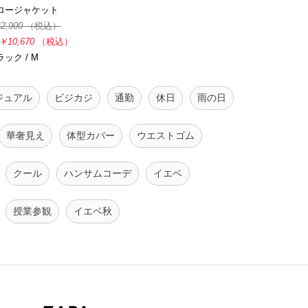
ロージャケット
2,900
（税込）
￥10,670
（税込）
ック / M
ジュアル
ビジカジ
通勤
休日
雨の日
華奢見え
体型カバー
ウエストゴム
クール
ハンサムコーデ
イエベ
授業参観
イエベ秋