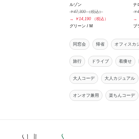
ルゾン
ナ
￥47,300
（税込）
￥4
→
￥14,190
（税込）
→
グリーン / M
ブラ
同窓会
帰省
オフィスカ
旅行
ドライブ
着痩せ
大人コーデ
大人カジュアル
オンオフ兼用
楽ちんコーデ