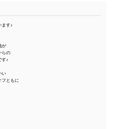
います♪
地が
からの
す♪
いい
オフともに
！