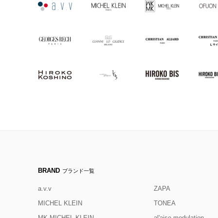
BRAND
ブランド一覧
a.v.v
ZAPA
MICHEL KLEIN
TONEA
MK MICHEL KLEIN
al'aise modulation