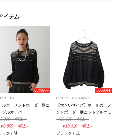
アイテム
65%OFF
65%OFF
OKO BIS
HIROKO BIS GRANDE
ールガーメントボーダー柄ニ
【大きいサイズ】ホールガーメ
トプルオーバー
ントボーダー柄ニットプルオ…
5,300
（税込）
￥28,600
（税込）
￥8,855
（税込）
→
￥10,010
（税込）
ック / M
ブラック / LL