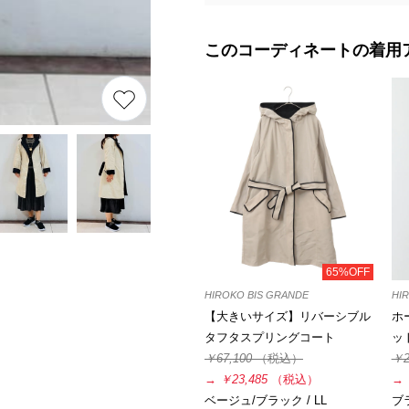
このコーディネートの着用
65%OFF
HIROKO BIS GRANDE
HIR
【大きいサイズ】リバーシブル
ホ
タフタスプリングコート
ッ
￥67,100
（税込）
￥2
→
￥23,485
（税込）
→
ベージュ/ブラック / LL
ブラ