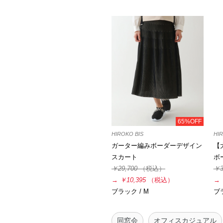
65%OFF
HIROKO BIS
HI
ガーター編みボーダーデザイン
【
スカート
ボ
￥29,700
（税込）
￥3
→
￥10,395
（税込）
→
ブラック / M
ブラ
同窓会
オフィスカジュアル