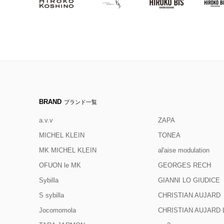
BRAND
ブランド一覧
a.v.v
ZAPA
MICHEL KLEIN
TONEA
MK MICHEL KLEIN
al'aise modulation
OFUON le MK
GEORGES RECH
Sybilla
GIANNI LO GIUDICE
S sybilla
CHRISTIAN AUJARD
Jocomomola
CHRISTIAN AUJAR