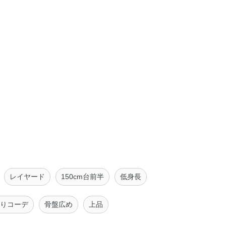
レイヤード
150cm台前半
低身長
りコーデ
骨盤広め
上品