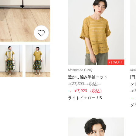
71%OFF
Maison de CINQ
Mai
透かし編み半袖ニット
[
￥27,500
（税込）
ン
→
￥7,920
（税込）
￥3
ライトイエロー / S
→
グリ