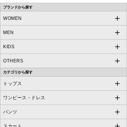
ブランドから探す
WOMEN
MEN
a.v.v
KIDS
MICHEL KLEIN
a.v.v
OTHERS
MK MICHEL KLEIN
MICHEL KLEIN HOMME
a.v.v
カテゴリから探す
OFUON le MK
MK MICHEL KLEIN HOMME
MK MICHEL KLEIN BAG
トップス
Sybilla
EMILIO ROBBA
ワンピース・ドレス
すべてのトップス
S sybilla
BUYERS SELECT
パンツ
カットソー・Tシャツ
すべてのワンピース・ドレス
Jocomomola
スカート
ブラウス・シャツ
ワンピース
すべてのパンツ