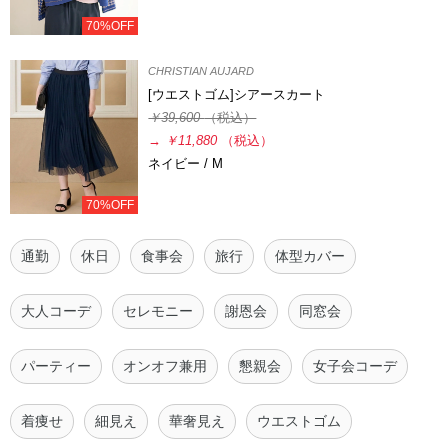
70%OFF
CHRISTIAN AUJARD
[ウエストゴム]シアースカート
￥39,600
（税込）
→
￥11,880
（税込）
ネイビー / M
70%OFF
通勤
休日
食事会
旅行
体型カバー
大人コーデ
セレモニー
謝恩会
同窓会
パーティー
オンオフ兼用
懇親会
女子会コーデ
着痩せ
細見え
華奢見え
ウエストゴム