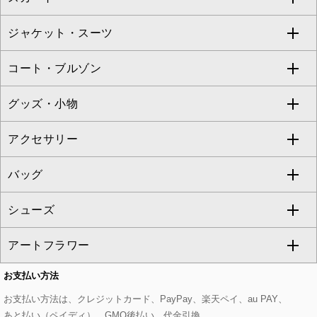
TARA JARMON
ジャケット・スーツ
ニット・セーター
ドレス
フルレングスパンツ
すべてのスカート
ZAPA
コート・ブルゾン
カーディガン
チュニック
クロップド・半端丈パンツ
ロング・マキシ丈スカート
すべてのジャケット・スーツ
TONEA
グッズ・小物
アンサンブルセット
ジャンパースカート
ガウチョ・ワイドパンツ
ひざ丈スカート
テーラードジャケット
すべてのコート・ブルゾン
al'aise modulation
アクセサリー
ベスト・ジレ
その他のワンピース・ドレス
ハーフ・ショート丈パンツ
ミモレ丈スカート
ノーカラージャケット
トレンチコート
すべてのグッズ・小物
GEORGES RECH
バッグ
パーカー
サロペット・オールインワン
ショート・ミニ丈スカート
セットアップ
ピーコート
マスク
すべてのアクセサリー
GIANNI LO GIUDICE
シューズ
タンクトップ・キャミソール
その他のパンツ
その他のスカート
セットアップジャケット
ダッフルコート
ストール・マフラー・スヌード
ネックレス
すべてのバッグ
CHRISTIAN AUJARD
アートフラワー
スウェット・ジャージー
セットアップパンツ
チェスターコート
ベルト・サスペンダー
ピアス・イヤリング
トートバッグ
すべてのシューズ
CHRISTIAN AUJARD Lサイズ
お支払い方法
その他のトップス
セットアップスカート
モッズコート
帽子
ブレスレット・バングル
ショルダーバッグ
パンプス
すべてのアートフラワー
eur3
お支払い方法は、クレジットカード、PayPay、楽天ペイ、au PAY、
あと払い（ペイディ）、GMO後払い、代金引換
セットアップワンピース
ステンカラーコート
ヘアアクセサリー
ブローチ・コサージュ
ボストンバッグ
スニーカー
ローズ