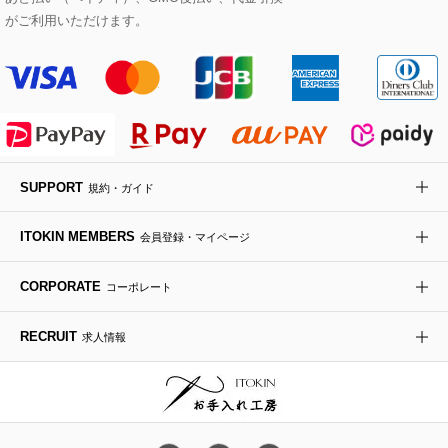
Maison de CINQ
がご利用いただけます。
その他のジャケット・スーツ
ノーカラーコート
財布・名刺入れ・ケース
その他のアクセサリー
クラッチバッグ
ブーツ・ブーティー
オーキッド・胡蝶蘭
MK MICHEL KLEIN BAG
ライダースジャケット
ハンカチ・バンダナ
バックパック・リュック
フラットシューズ
カサブランカ・カラー
HIROKO KOSHINO
デニムジャケット
手袋
ボディバッグ・メッセンジャーバッグ
ローファー
ラナンキュラス
re:edition project 165
SUPPORT
規約・ガイド
ダウンジャケット・コート
チャーム・ストラップ
トラベルバッグ
ドレスシューズ
ポプリアレンジ＆フレグランス
HIROKO BIS
ITOKIN MEMBERS
会員登録・マイページ
その他のコート・ブルゾン
ネクタイ
ビジネスバッグ
サンダル・ミュール
グリーン
HIROKO BIS GRANDE
CORPORATE
コーポレート
ポーチ
その他のバッグ
その他のシューズ
その他のアートフラワー
RECRUIT
求人情報
傘・日傘
アイウェア