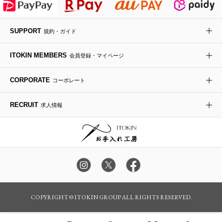
デニムジャケット
手袋
ボディバッグ・メッセンジャーバッグ
ローファー
ラナンキュラス
re:edition project 165
SUPPORT
規約・ガイド
ダウンジャケット・コート
チャーム・ストラップ
トラベルバッグ
ドレスシューズ
ポプリアレンジ＆フレグランス
HIROKO BIS
ITOKIN MEMBERS
会員登録・マイページ
その他のコート・ブルゾン
ネクタイ
ビジネスバッグ
サンダル・ミュール
グリーン
HIROKO BIS GRANDE
CORPORATE
コーポレート
ポーチ
その他のバッグ
その他のシューズ
その他のアートフラワー
RECRUIT
求人情報
傘・日傘
アイウェア
レッグウェア
時計
COPYRIGHT © ITOKIN GROUP ALL RIGHTS RESERVED.
その他のグッズ・小物