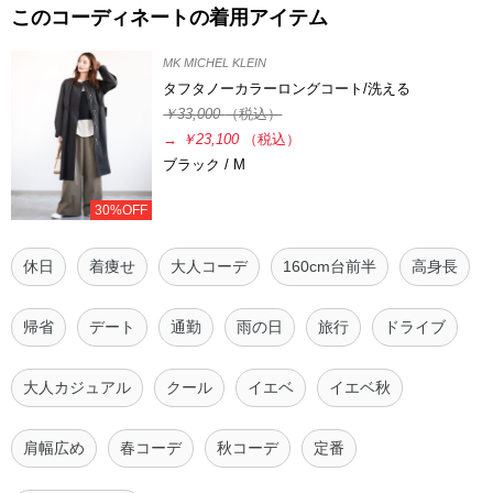
このコーディネートの着用アイテム
MK MICHEL KLEIN
タフタノーカラーロングコート/洗える
￥33,000
（税込）
→
￥23,100
（税込）
ブラック / M
30%OFF
休日
着痩せ
大人コーデ
160cm台前半
高身長
帰省
デート
通勤
雨の日
旅行
ドライブ
大人カジュアル
クール
イエベ
イエベ秋
肩幅広め
春コーデ
秋コーデ
定番