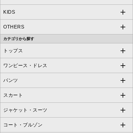
KIDS
MICHEL KLEIN
a.v.v
OTHERS
MK MICHEL KLEIN
MICHEL KLEIN HOMME
a.v.v
カテゴリから探す
OFUON le MK
MK MICHEL KLEIN HOMME
MK MICHEL KLEIN BAG
トップス
Sybilla
EMILIO ROBBA
ワンピース・ドレス
すべてのトップス
S sybilla
BUYERS SELECT
パンツ
カットソー・Tシャツ
すべてのワンピース・ドレス
Jocomomola
スカート
ブラウス・シャツ
ワンピース
すべてのパンツ
TARA JARMON
ジャケット・スーツ
ニット・セーター
ドレス
フルレングスパンツ
すべてのスカート
ZAPA
コート・ブルゾン
カーディガン
チュニック
クロップド・半端丈パンツ
ロング・マキシ丈スカート
すべてのジャケット・スーツ
TONEA