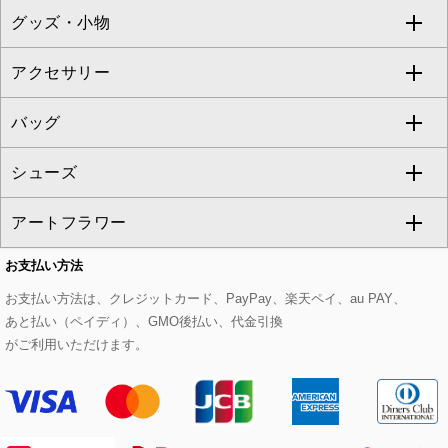
グッズ・小物
アンサンブルセット
ジャンパースカート
ガウチョ・ワイドパンツ
ひざ丈スカート
テーラードジャケット
すべてのコート・ブルゾン
al'aise modulation
アクセサリー
ベスト・ジレ
その他のワンピース・ドレス
ハーフ・ショート丈パンツ
ミモレ丈スカート
ノーカラージャケット
トレンチコート
すべてのグッズ・小物
GEORGES RECH
バッグ
パーカー
サロペット・オールインワン
ショート・ミニ丈スカート
セットアップ
ピーコート
マスク
すべてのアクセサリー
GIANNI LO GIUDICE
シューズ
タンクトップ・キャミソール
その他のパンツ
その他のスカート
セットアップジャケット
ダッフルコート
ストール・マフラー・スヌード
ネックレス
すべてのバッグ
CHRISTIAN AUJARD
アートフラワー
スウェット・ジャージー
セットアップパンツ
チェスターコート
ベルト・サスペンダー
ピアス・イヤリング
トートバッグ
すべてのシューズ
CHRISTIAN AUJARD Lサイズ
お支払い方法
その他のトップス
セットアップスカート
モッズコート
帽子
ブレスレット・バングル
ショルダーバッグ
パンプス
すべてのアートフラワー
eur3
お支払い方法は、クレジットカード、PayPay、楽天ペイ、au PAY、
あと払い（ペイディ）、GMO後払い、代金引換
セットアップワンピース
ステンカラーコート
ヘアアクセサリー
ブローチ・コサージュ
ボストンバッグ
スニーカー
ローズ
Maison de CINQ
がご利用いただけます。
その他のジャケット・スーツ
ノーカラーコート
財布・名刺入れ・ケース
その他のアクセサリー
クラッチバッグ
ブーツ・ブーティー
オーキッド・胡蝶蘭
MK MICHEL KLEIN BAG
ライダースジャケット
ハンカチ・バンダナ
バックパック・リュック
フラットシューズ
カサブランカ・カラー
HIROKO KOSHINO