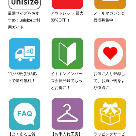
最適サイズをおす
アウトレット 最大
メールマガジン会
すめ！unisizeご利
80%OFF！
員様募集中！
用ガイド
11,000円(税込)以
イトキンメンバー
お気に入り登録し
上で送料無料！
ズ会員登録でもっ
て、お買い物をよ
とお得に！
り快適に。
【よくあるご質
【お手入れ工房】
ラッピングサービ