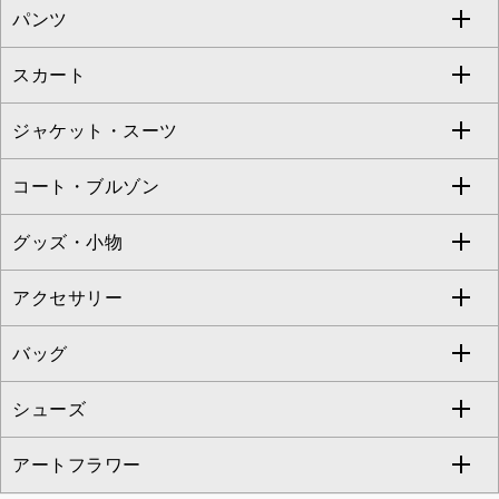
パンツ
カットソー・Tシャツ
すべてのワンピース・ドレス
Jocomomola
スカート
ブラウス・シャツ
ワンピース
すべてのパンツ
TARA JARMON
ジャケット・スーツ
ニット・セーター
ドレス
フルレングスパンツ
すべてのスカート
ZAPA
コート・ブルゾン
カーディガン
チュニック
クロップド・半端丈パンツ
ロング・マキシ丈スカート
すべてのジャケット・スーツ
TONEA
グッズ・小物
アンサンブルセット
ジャンパースカート
ガウチョ・ワイドパンツ
ひざ丈スカート
テーラードジャケット
すべてのコート・ブルゾン
al'aise modulation
アクセサリー
ベスト・ジレ
その他のワンピース・ドレス
ハーフ・ショート丈パンツ
ミモレ丈スカート
ノーカラージャケット
トレンチコート
すべてのグッズ・小物
GEORGES RECH
バッグ
パーカー
サロペット・オールインワン
ショート・ミニ丈スカート
セットアップ
ピーコート
マスク
すべてのアクセサリー
GIANNI LO GIUDICE
シューズ
タンクトップ・キャミソール
その他のパンツ
その他のスカート
セットアップジャケット
ダッフルコート
ストール・マフラー・スヌード
ネックレス
すべてのバッグ
CHRISTIAN AUJARD
アートフラワー
スウェット・ジャージー
セットアップパンツ
チェスターコート
ベルト・サスペンダー
ピアス・イヤリング
トートバッグ
すべてのシューズ
CHRISTIAN AUJARD Lサイズ