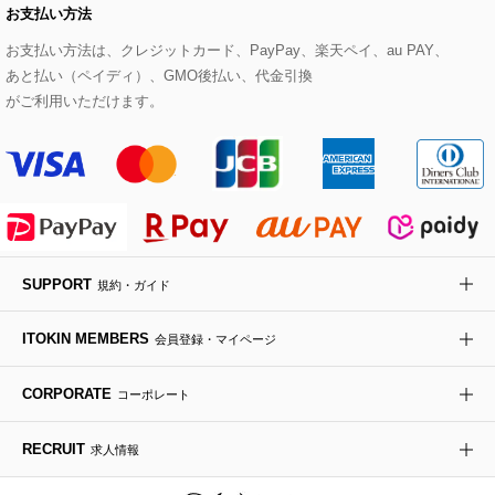
お支払い方法
その他のトップス
セットアップスカート
モッズコート
帽子
ブレスレット・バングル
ショルダーバッグ
パンプス
すべてのアートフラワー
eur3
お支払い方法は、クレジットカード、PayPay、楽天ペイ、au PAY、
あと払い（ペイディ）、GMO後払い、代金引換
セットアップワンピース
ステンカラーコート
ヘアアクセサリー
ブローチ・コサージュ
ボストンバッグ
スニーカー
ローズ
Maison de CINQ
がご利用いただけます。
その他のジャケット・スーツ
ノーカラーコート
財布・名刺入れ・ケース
その他のアクセサリー
クラッチバッグ
ブーツ・ブーティー
オーキッド・胡蝶蘭
MK MICHEL KLEIN BAG
ライダースジャケット
ハンカチ・バンダナ
バックパック・リュック
フラットシューズ
カサブランカ・カラー
HIROKO KOSHINO
デニムジャケット
手袋
ボディバッグ・メッセンジャーバッグ
ローファー
ラナンキュラス
re:edition project 165
SUPPORT
規約・ガイド
ダウンジャケット・コート
チャーム・ストラップ
トラベルバッグ
ドレスシューズ
ポプリアレンジ＆フレグランス
HIROKO BIS
ITOKIN MEMBERS
会員登録・マイページ
その他のコート・ブルゾン
ネクタイ
ビジネスバッグ
サンダル・ミュール
グリーン
HIROKO BIS GRANDE
CORPORATE
コーポレート
ポーチ
その他のバッグ
その他のシューズ
その他のアートフラワー
RECRUIT
求人情報
傘・日傘