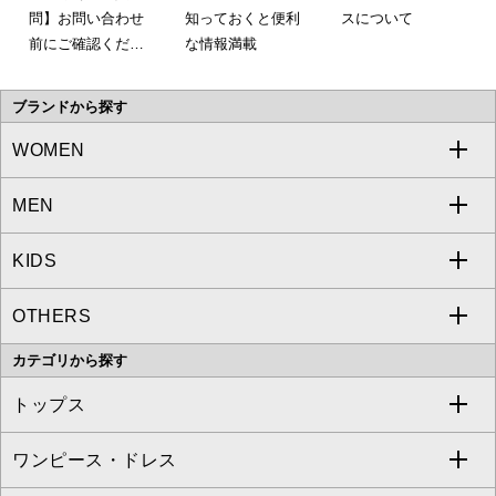
問】お問い合わせ
知っておくと便利
スについて
前にご確認くださ
な情報満載
い。
ブランドから探す
WOMEN
MEN
a.v.v
KIDS
MICHEL KLEIN
a.v.v
OTHERS
MK MICHEL KLEIN
MICHEL KLEIN HOMME
a.v.v
カテゴリから探す
OFUON le MK
MK MICHEL KLEIN HOMME
MK MICHEL KLEIN BAG
トップス
Sybilla
EMILIO ROBBA
ワンピース・ドレス
すべてのトップス
S sybilla
BUYERS SELECT