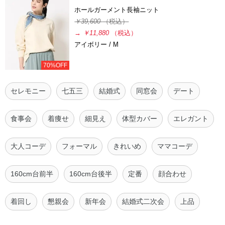
ホールガーメント長袖ニット
￥39,600
（税込）
→
￥11,880
（税込）
アイボリー / M
70%OFF
セレモニー
七五三
結婚式
同窓会
デート
食事会
着痩せ
細見え
体型カバー
エレガント
大人コーデ
フォーマル
きれいめ
ママコーデ
160cm台前半
160cm台後半
定番
顔合わせ
着回し
懇親会
新年会
結婚式二次会
上品