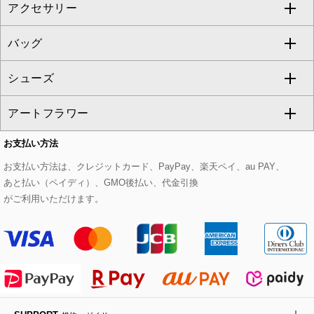
アクセサリー
ベスト・ジレ
その他のワンピース・ドレス
ハーフ・ショート丈パンツ
ミモレ丈スカート
ノーカラージャケット
トレンチコート
すべてのグッズ・小物
GEORGES RECH
バッグ
パーカー
サロペット・オールインワン
ショート・ミニ丈スカート
セットアップ
ピーコート
マスク
すべてのアクセサリー
GIANNI LO GIUDICE
シューズ
タンクトップ・キャミソール
その他のパンツ
その他のスカート
セットアップジャケット
ダッフルコート
ストール・マフラー・スヌード
ネックレス
すべてのバッグ
CHRISTIAN AUJARD
アートフラワー
スウェット・ジャージー
セットアップパンツ
チェスターコート
ベルト・サスペンダー
ピアス・イヤリング
トートバッグ
すべてのシューズ
CHRISTIAN AUJARD Lサイズ
お支払い方法
その他のトップス
セットアップスカート
モッズコート
帽子
ブレスレット・バングル
ショルダーバッグ
パンプス
すべてのアートフラワー
eur3
お支払い方法は、クレジットカード、PayPay、楽天ペイ、au PAY、
あと払い（ペイディ）、GMO後払い、代金引換
セットアップワンピース
ステンカラーコート
ヘアアクセサリー
ブローチ・コサージュ
ボストンバッグ
スニーカー
ローズ
Maison de CINQ
がご利用いただけます。
その他のジャケット・スーツ
ノーカラーコート
財布・名刺入れ・ケース
その他のアクセサリー
クラッチバッグ
ブーツ・ブーティー
オーキッド・胡蝶蘭
MK MICHEL KLEIN BAG
ライダースジャケット
ハンカチ・バンダナ
バックパック・リュック
フラットシューズ
カサブランカ・カラー
HIROKO KOSHINO
デニムジャケット
手袋
ボディバッグ・メッセンジャーバッグ
ローファー
ラナンキュラス
re:edition project 165