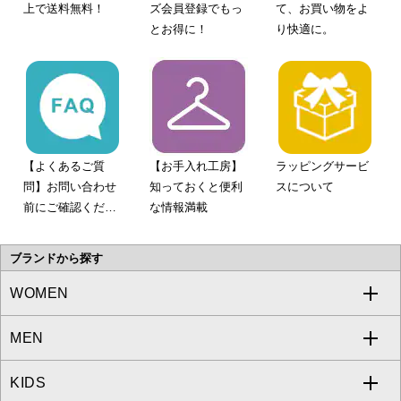
上で送料無料！
ズ会員登録でもっ
て、お買い物をよ
とお得に！
り快適に。
【よくあるご質
【お手入れ工房】
ラッピングサービ
問】お問い合わせ
知っておくと便利
スについて
前にご確認くださ
な情報満載
い。
ブランドから探す
WOMEN
MEN
a.v.v
KIDS
MICHEL KLEIN
a.v.v