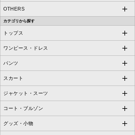
OTHERS
MK MICHEL KLEIN
MICHEL KLEIN HOMME
a.v.v
カテゴリから探す
OFUON le MK
MK MICHEL KLEIN HOMME
MK MICHEL KLEIN BAG
トップス
Sybilla
EMILIO ROBBA
ワンピース・ドレス
すべてのトップス
S sybilla
BUYERS SELECT
パンツ
カットソー・Tシャツ
すべてのワンピース・ドレス
Jocomomola
スカート
ブラウス・シャツ
ワンピース
すべてのパンツ
TARA JARMON
ジャケット・スーツ
ニット・セーター
ドレス
フルレングスパンツ
すべてのスカート
ZAPA
コート・ブルゾン
カーディガン
チュニック
クロップド・半端丈パンツ
ロング・マキシ丈スカート
すべてのジャケット・スーツ
TONEA
グッズ・小物
アンサンブルセット
ジャンパースカート
ガウチョ・ワイドパンツ
ひざ丈スカート
テーラードジャケット
すべてのコート・ブルゾン
al'aise modulation