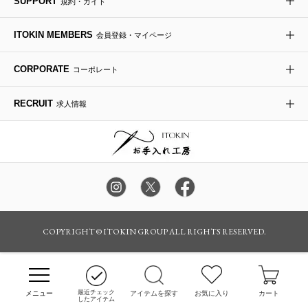
SUPPORT
規約・ガイド
ダウンジャケット・コート
チャーム・ストラップ
トラベルバッグ
ドレスシューズ
ポプリアレンジ＆フレグランス
HIROKO BIS
ITOKIN MEMBERS
会員登録・マイページ
その他のコート・ブルゾン
ネクタイ
ビジネスバッグ
サンダル・ミュール
グリーン
HIROKO BIS GRANDE
CORPORATE
コーポレート
ポーチ
その他のバッグ
その他のシューズ
その他のアートフラワー
RECRUIT
求人情報
傘・日傘
アイウェア
レッグウェア
時計
COPYRIGHT © ITOKIN GROUP ALL RIGHTS RESERVED.
その他のグッズ・小物
最近チェック
アイテムを探す
お気に入り
カート
したアイテム