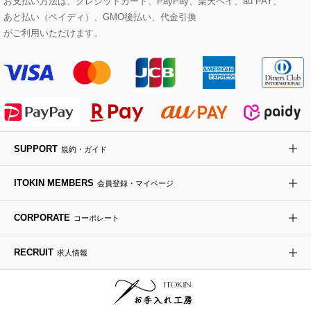
お支払い方法は、クレジットカード、PayPay、楽天ペイ、au PAY、
あと払い（ペイディ）、GMO後払い、代金引換
セットアップワンピース
ステンカラーコート
ヘアアクセサリー
ブローチ・コサージュ
ボストンバッグ
スニーカー
ローズ
Maison de CINQ
がご利用いただけます。
その他のジャケット・スーツ
ノーカラーコート
財布・名刺入れ・ケース
その他のアクセサリー
クラッチバッグ
ブーツ・ブーティー
オーキッド・胡蝶蘭
MK MICHEL KLEIN BAG
ライダースジャケット
ハンカチ・バンダナ
バックパック・リュック
フラットシューズ
カサブランカ・カラー
HIROKO KOSHINO
デニムジャケット
手袋
ボディバッグ・メッセンジャーバッグ
ローファー
ラナンキュラス
re:edition project 165
SUPPORT
規約・ガイド
ダウンジャケット・コート
チャーム・ストラップ
トラベルバッグ
ドレスシューズ
ポプリアレンジ＆フレグランス
HIROKO BIS
ITOKIN MEMBERS
会員登録・マイページ
その他のコート・ブルゾン
ネクタイ
ビジネスバッグ
サンダル・ミュール
グリーン
HIROKO BIS GRANDE
CORPORATE
コーポレート
ポーチ
その他のバッグ
その他のシューズ
その他のアートフラワー
RECRUIT
求人情報
傘・日傘
アイウェア