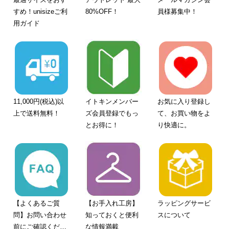
すめ！unisizeご利
80%OFF！
員様募集中！
用ガイド
11,000円(税込)以
イトキンメンバー
お気に入り登録し
上で送料無料！
ズ会員登録でもっ
て、お買い物をよ
とお得に！
り快適に。
【よくあるご質
【お手入れ工房】
ラッピングサービ
問】お問い合わせ
知っておくと便利
スについて
前にご確認くださ
な情報満載