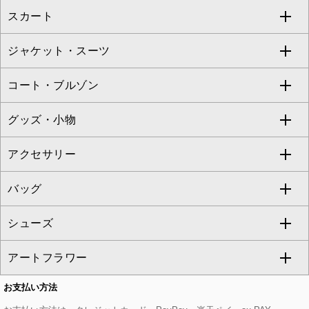
スカート
ブラウス・シャツ
ワンピース
すべてのパンツ
TARA JARMON
ジャケット・スーツ
ニット・セーター
ドレス
フルレングスパンツ
すべてのスカート
ZAPA
コート・ブルゾン
カーディガン
チュニック
クロップド・半端丈パンツ
ロング・マキシ丈スカート
すべてのジャケット・スーツ
TONEA
グッズ・小物
アンサンブルセット
ジャンパースカート
ガウチョ・ワイドパンツ
ひざ丈スカート
テーラードジャケット
すべてのコート・ブルゾン
al'aise modulation
アクセサリー
ベスト・ジレ
その他のワンピース・ドレス
ハーフ・ショート丈パンツ
ミモレ丈スカート
ノーカラージャケット
トレンチコート
すべてのグッズ・小物
GEORGES RECH
バッグ
パーカー
サロペット・オールインワン
ショート・ミニ丈スカート
セットアップ
ピーコート
マスク
すべてのアクセサリー
GIANNI LO GIUDICE
シューズ
タンクトップ・キャミソール
その他のパンツ
その他のスカート
セットアップジャケット
ダッフルコート
ストール・マフラー・スヌード
ネックレス
すべてのバッグ
CHRISTIAN AUJARD
アートフラワー
スウェット・ジャージー
セットアップパンツ
チェスターコート
ベルト・サスペンダー
ピアス・イヤリング
トートバッグ
すべてのシューズ
CHRISTIAN AUJARD Lサイズ
お支払い方法
その他のトップス
セットアップスカート
モッズコート
帽子
ブレスレット・バングル
ショルダーバッグ
パンプス
すべてのアートフラワー
eur3