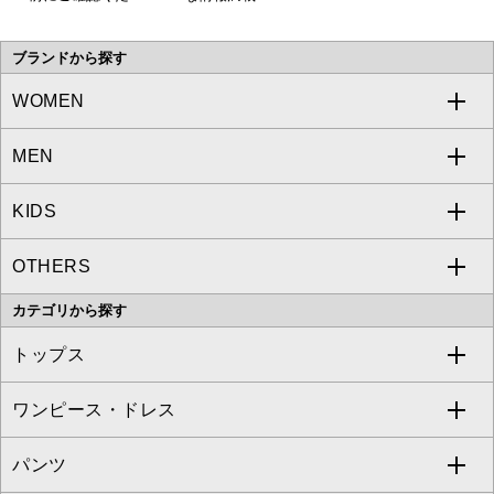
い。
ブランドから探す
WOMEN
MEN
a.v.v
KIDS
MICHEL KLEIN
a.v.v
OTHERS
MK MICHEL KLEIN
MICHEL KLEIN HOMME
a.v.v
カテゴリから探す
OFUON le MK
MK MICHEL KLEIN HOMME
MK MICHEL KLEIN BAG
トップス
Sybilla
EMILIO ROBBA
ワンピース・ドレス
すべてのトップス
S sybilla
BUYERS SELECT
パンツ
カットソー・Tシャツ
すべてのワンピース・ドレス
Jocomomola