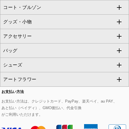
コート・ブルゾン
カーディガン
チュニック
クロップド・半端丈パンツ
ロング・マキシ丈スカート
すべてのジャケット・スーツ
TONEA
グッズ・小物
アンサンブルセット
ジャンパースカート
ガウチョ・ワイドパンツ
ひざ丈スカート
テーラードジャケット
すべてのコート・ブルゾン
al'aise modulation
アクセサリー
ベスト・ジレ
その他のワンピース・ドレス
ハーフ・ショート丈パンツ
ミモレ丈スカート
ノーカラージャケット
トレンチコート
すべてのグッズ・小物
GEORGES RECH
バッグ
パーカー
サロペット・オールインワン
ショート・ミニ丈スカート
セットアップ
ピーコート
マスク
すべてのアクセサリー
GIANNI LO GIUDICE
シューズ
タンクトップ・キャミソール
その他のパンツ
その他のスカート
セットアップジャケット
ダッフルコート
ストール・マフラー・スヌード
ネックレス
すべてのバッグ
CHRISTIAN AUJARD
アートフラワー
スウェット・ジャージー
セットアップパンツ
チェスターコート
ベルト・サスペンダー
ピアス・イヤリング
トートバッグ
すべてのシューズ
CHRISTIAN AUJARD Lサイズ
お支払い方法
その他のトップス
セットアップスカート
モッズコート
帽子
ブレスレット・バングル
ショルダーバッグ
パンプス
すべてのアートフラワー
eur3
お支払い方法は、クレジットカード、PayPay、楽天ペイ、au PAY、
あと払い（ペイディ）、GMO後払い、代金引換
セットアップワンピース
ステンカラーコート
ヘアアクセサリー
ブローチ・コサージュ
ボストンバッグ
スニーカー
ローズ
Maison de CINQ
がご利用いただけます。
その他のジャケット・スーツ
ノーカラーコート
財布・名刺入れ・ケース
その他のアクセサリー
クラッチバッグ
ブーツ・ブーティー
オーキッド・胡蝶蘭
MK MICHEL KLEIN BAG