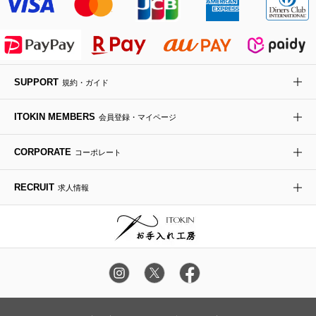
ライダースジャケット
ハンカチ・バンダナ
バックパック・リュック
フラットシューズ
カサブランカ・カラー
HIROKO KOSHINO
デニムジャケット
手袋
ボディバッグ・メッセンジャーバッグ
ローファー
ラナンキュラス
re:edition project 165
SUPPORT
規約・ガイド
ダウンジャケット・コート
チャーム・ストラップ
トラベルバッグ
ドレスシューズ
ポプリアレンジ＆フレグランス
HIROKO BIS
ITOKIN MEMBERS
会員登録・マイページ
その他のコート・ブルゾン
ネクタイ
ビジネスバッグ
サンダル・ミュール
グリーン
HIROKO BIS GRANDE
CORPORATE
コーポレート
ポーチ
その他のバッグ
その他のシューズ
その他のアートフラワー
RECRUIT
求人情報
傘・日傘
アイウェア
レッグウェア
時計