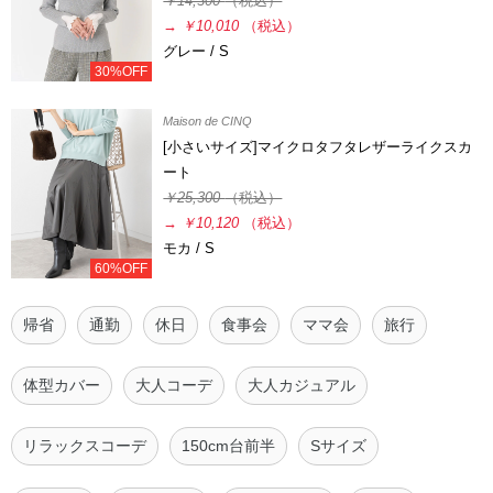
￥14,300
（税込）
→
￥10,010
（税込）
グレー / S
30%OFF
Maison de CINQ
[小さいサイズ]マイクロタフタレザーライクスカ
ート
￥25,300
（税込）
→
￥10,120
（税込）
モカ / S
60%OFF
帰省
通勤
休日
食事会
ママ会
旅行
体型カバー
大人コーデ
大人カジュアル
リラックスコーデ
150cm台前半
Sサイズ