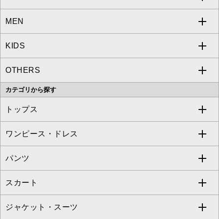
MEN
a.v.v
KIDS
MICHEL KLEIN
a.v.v
OTHERS
MK MICHEL KLEIN
MICHEL KLEIN HOMME
a.v.v
カテゴリから探す
OFUON le MK
MK MICHEL KLEIN HOMME
MK MICHEL KLEIN BAG
トップス
Sybilla
EMILIO ROBBA
ワンピース・ドレス
すべてのトップス
S sybilla
BUYERS SELECT
パンツ
カットソー・Tシャツ
すべてのワンピース・ドレス
Jocomomola
スカート
ブラウス・シャツ
ワンピース
すべてのパンツ
TARA JARMON
ジャケット・スーツ
ニット・セーター
ドレス
フルレングスパンツ
すべてのスカート
ZAPA