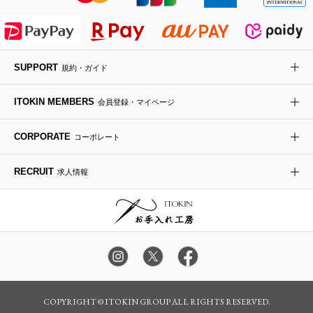
ライダースジャケット
ハンカチ・バンダナ
バックパック・リュック
フラットシューズ
カサブランカ・カラー
HIROKO KOSHINO
デニムジャケット
手袋
ボディバッグ・メッセンジャーバッグ
ローファー
ラナンキュラス
re:edition project 165
SUPPORT
規約・ガイド
ダウンジャケット・コート
チャーム・ストラップ
トラベルバッグ
ドレスシューズ
ポプリアレンジ＆フレグランス
HIROKO BIS
ITOKIN MEMBERS
会員登録・マイページ
その他のコート・ブルゾン
ネクタイ
ビジネスバッグ
サンダル・ミュール
グリーン
HIROKO BIS GRANDE
CORPORATE
コーポレート
ポーチ
その他のバッグ
その他のシューズ
その他のアートフラワー
RECRUIT
求人情報
傘・日傘
アイウェア
レッグウェア
時計
COPYRIGHT © ITOKIN GROUP ALL RIGHTS RESERVED.