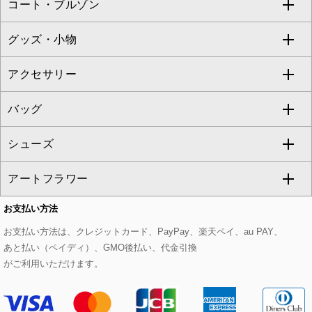
コート・ブルゾン
カーディガン
チュニック
クロップド・半端丈パンツ
ロング・マキシ丈スカート
すべてのジャケット・スーツ
TONEA
グッズ・小物
アンサンブルセット
ジャンパースカート
ガウチョ・ワイドパンツ
ひざ丈スカート
テーラードジャケット
すべてのコート・ブルゾン
al'aise modulation
アクセサリー
ベスト・ジレ
その他のワンピース・ドレス
ハーフ・ショート丈パンツ
ミモレ丈スカート
ノーカラージャケット
トレンチコート
すべてのグッズ・小物
GEORGES RECH
バッグ
パーカー
サロペット・オールインワン
ショート・ミニ丈スカート
セットアップ
ピーコート
マスク
すべてのアクセサリー
GIANNI LO GIUDICE
シューズ
タンクトップ・キャミソール
その他のパンツ
その他のスカート
セットアップジャケット
ダッフルコート
ストール・マフラー・スヌード
ネックレス
すべてのバッグ
CHRISTIAN AUJARD
アートフラワー
スウェット・ジャージー
セットアップパンツ
チェスターコート
ベルト・サスペンダー
ピアス・イヤリング
トートバッグ
すべてのシューズ
CHRISTIAN AUJARD Lサイズ
お支払い方法
その他のトップス
セットアップスカート
モッズコート
帽子
ブレスレット・バングル
ショルダーバッグ
パンプス
すべてのアートフラワー
eur3
お支払い方法は、クレジットカード、PayPay、楽天ペイ、au PAY、
あと払い（ペイディ）、GMO後払い、代金引換
セットアップワンピース
ステンカラーコート
ヘアアクセサリー
ブローチ・コサージュ
ボストンバッグ
スニーカー
ローズ
Maison de CINQ
がご利用いただけます。
その他のジャケット・スーツ
ノーカラーコート
財布・名刺入れ・ケース
その他のアクセサリー
クラッチバッグ
ブーツ・ブーティー
オーキッド・胡蝶蘭
MK MICHEL KLEIN BAG