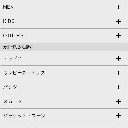
MEN
a.v.v
KIDS
MICHEL KLEIN
a.v.v
OTHERS
MK MICHEL KLEIN
MICHEL KLEIN HOMME
a.v.v
カテゴリから探す
OFUON le MK
MK MICHEL KLEIN HOMME
MK MICHEL KLEIN BAG
トップス
Sybilla
EMILIO ROBBA
ワンピース・ドレス
すべてのトップス
S sybilla
BUYERS SELECT
パンツ
カットソー・Tシャツ
すべてのワンピース・ドレス
Jocomomola
スカート
ブラウス・シャツ
ワンピース
すべてのパンツ
TARA JARMON
ジャケット・スーツ
ニット・セーター
ドレス
フルレングスパンツ
すべてのスカート
ZAPA