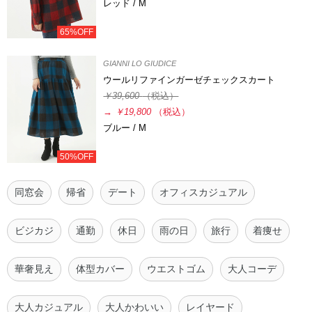
レッド / M
65%OFF
GIANNI LO GIUDICE
ウールリファインガーゼチェックスカート
￥39,600
（税込）
→
￥19,800
（税込）
ブルー / M
50%OFF
同窓会
帰省
デート
オフィスカジュアル
ビジカジ
通勤
休日
雨の日
旅行
着痩せ
華奢見え
体型カバー
ウエストゴム
大人コーデ
大人カジュアル
大人かわいい
レイヤード