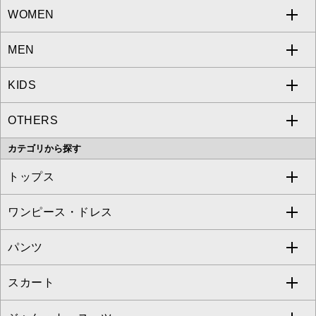
WOMEN
MEN
a.v.v
KIDS
MICHEL KLEIN
a.v.v
OTHERS
MK MICHEL KLEIN
MICHEL KLEIN HOMME
a.v.v
カテゴリから探す
OFUON le MK
MK MICHEL KLEIN HOMME
MK MICHEL KLEIN BAG
トップス
Sybilla
EMILIO ROBBA
ワンピース・ドレス
すべてのトップス
S sybilla
BUYERS SELECT
パンツ
カットソー・Tシャツ
すべてのワンピース・ドレス
Jocomomola
スカート
ブラウス・シャツ
ワンピース
すべてのパンツ
TARA JARMON