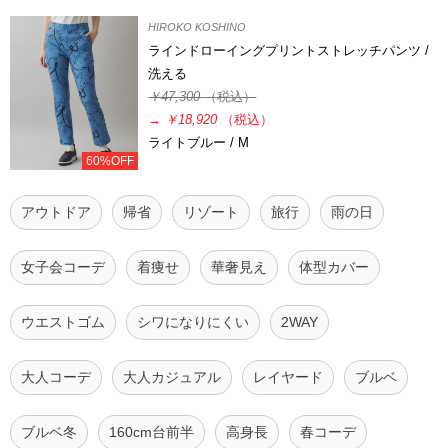
HIROKO KOSHINO
ラインドローイングプリントストレッチパンツ /
洗える
￥47,300
（税込）
→
￥18,920
（税込）
ライトブルー / M
60%OFF
アウトドア
帰省
リゾート
旅行
雨の日
女子会コーデ
着痩せ
華奢見え
体型カバー
ウエストゴム
シワになりにくい
2WAY
大人コーデ
大人カジュアル
レイヤード
ブルベ
ブルベ冬
160cm台前半
高身長
春コーデ