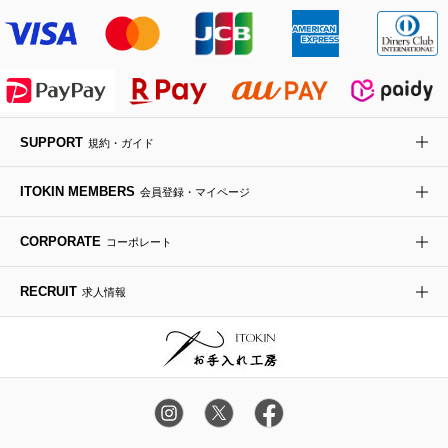
その他のジャケット・スーツ
ノーカラーコート
財布・名刺入れ・ケース
その他のアクセサリー
クラッチバッグ
ブーツ・ブーティー
オーキッド・胡蝶蘭
MK MICHEL KLEIN BAG
ライダースジャケット
ハンカチ・バンダナ
バックパック・リュック
フラットシューズ
カサブランカ・カラー
HIROKO KOSHINO
デニムジャケット
手袋
ボディバッグ・メッセンジャーバッグ
ローファー
ラナンキュラス
re:edition project 165
SUPPORT
規約・ガイド
ダウンジャケット・コート
チャーム・ストラップ
トラベルバッグ
ドレスシューズ
ポプリアレンジ＆フレグランス
HIROKO BIS
ITOKIN MEMBERS
会員登録・マイページ
その他のコート・ブルゾン
ネクタイ
ビジネスバッグ
サンダル・ミュール
グリーン
HIROKO BIS GRANDE
CORPORATE
コーポレート
ポーチ
その他のバッグ
その他のシューズ
その他のアートフラワー
RECRUIT
求人情報
傘・日傘
アイウェア
レッグウェア