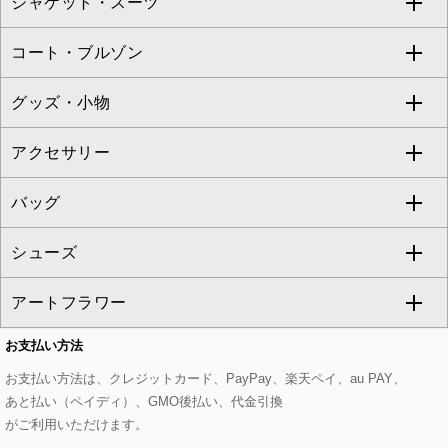
ジャケット・スーツ
ニット・セーター
ドレス
フルレングスパンツ
すべてのスカート
ZAPA
コート・ブルゾン
カーディガン
チュニック
クロップド・半端丈パンツ
ロング・マキシ丈スカート
すべてのジャケット・スーツ
TONEA
グッズ・小物
アンサンブルセット
ジャンパースカート
ガウチョ・ワイドパンツ
ひざ丈スカート
テーラードジャケット
すべてのコート・ブルゾン
al'aise modulation
アクセサリー
ベスト・ジレ
その他のワンピース・ドレス
ハーフ・ショート丈パンツ
ミモレ丈スカート
ノーカラージャケット
トレンチコート
すべてのグッズ・小物
GEORGES RECH
バッグ
パーカー
サロペット・オールインワン
ショート・ミニ丈スカート
セットアップ
ピーコート
マスク
すべてのアクセサリー
GIANNI LO GIUDICE
シューズ
タンクトップ・キャミソール
その他のパンツ
その他のスカート
セットアップジャケット
ダッフルコート
ストール・マフラー・スヌード
ネックレス
すべてのバッグ
CHRISTIAN AUJARD
アートフラワー
スウェット・ジャージー
セットアップパンツ
チェスターコート
ベルト・サスペンダー
ピアス・イヤリング
トートバッグ
すべてのシューズ
CHRISTIAN AUJARD Lサイズ
お支払い方法
その他のトップス
セットアップスカート
モッズコート
帽子
ブレスレット・バングル
ショルダーバッグ
パンプス
すべてのアートフラワー
eur3
お支払い方法は、クレジットカード、PayPay、楽天ペイ、au PAY、
あと払い（ペイディ）、GMO後払い、代金引換
セットアップワンピース
ステンカラーコート
ヘアアクセサリー
ブローチ・コサージュ
ボストンバッグ
スニーカー
ローズ
Maison de CINQ
がご利用いただけます。