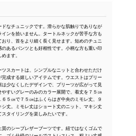
ードなチュニックです。滑らかな肌触りでありなが
ラインを拾いません。タートルネックが苦手な方も
ており、首をより細く長く見せます。短めのチュニ
感のあるパンツとも好相性です。小柄な方も重い印
しめます。
ーツスカートは、シンプルなニットと合わせただけ
が完成する嬉しいアイテムです。ウエストはプリー
裾は少なくしたデザインで、プリーツが広がって見
せやすいグレーのみのカラー展開で、着丈を７５㎝
１６５㎝で７５㎝はふくらはぎ中央のミモレ丈、９
キシ丈。ミモレ丈はショート丈のニット、マキシ丈
てスタイリングを楽しみたいです。
上質のシープレザーブーツです。紐ではなくゴムで
す。ゴム仕様のソールでストレスレス。程よい丈感