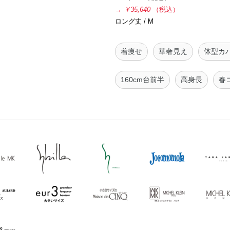
→
￥35,640
（税込）
ロング丈 / M
着痩せ
華奢見え
体型カ
160cm台前半
高身長
春