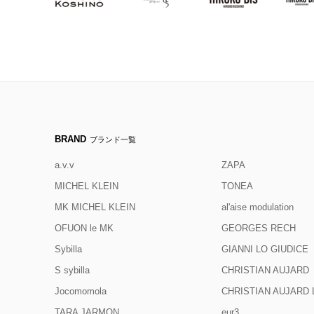
BRAND
ブランド一覧
a.v.v
ZAPA
MICHEL KLEIN
TONEA
MK MICHEL KLEIN
al'aise modulation
OFUON le MK
GEORGES RECH
Sybilla
GIANNI LO GIUDICE
S sybilla
CHRISTIAN AUJARD
Jocomomola
CHRISTIAN AUJAR
TARA JARMON
eur3