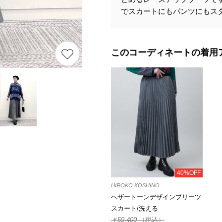
でスカートにもパンツにもス
このコーディネートの着用
40%OFF
HIROKO KOSHINO
ヘザートーンデザインプリーツ
スカート/洗える
￥59,400
（税込）