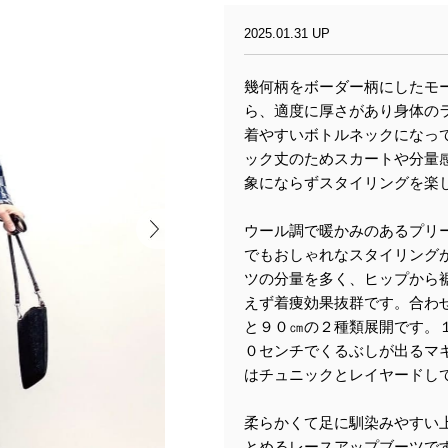
2025.01.31 UP
幾何柄をボーダー柄にしたモ
ら、適度に厚さがあり身体の
着やすいボトルネックになっ
ック丈のためスカートや分量
象にならずスタイリングを楽
ウール調で暖かみのあるプリ
でもおしゃれなスタイリング
ツの分量を多く、ヒップから
えず着痩効果抜群です。合わ
と９０㎝の２種類展開です。
０センチでくるぶしが出るマ
はチュニックとレイヤードし
柔らかくて足に馴染みやすい
とめるレースアップブーツで