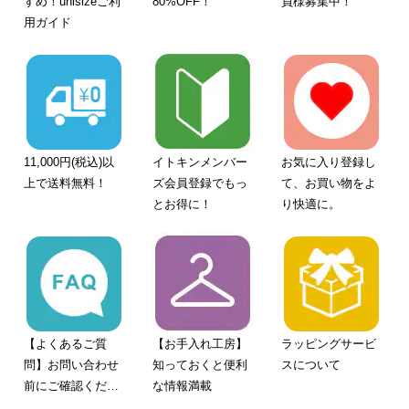
すめ！unisizeご利
80%OFF！
員様募集中！
用ガイド
11,000円(税込)以
イトキンメンバー
お気に入り登録し
上で送料無料！
ズ会員登録でもっ
て、お買い物をよ
とお得に！
り快適に。
【よくあるご質
【お手入れ工房】
ラッピングサービ
問】お問い合わせ
知っておくと便利
スについて
前にご確認くださ
な情報満載
い。