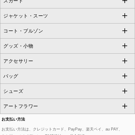
スカート
ブラウス・シャツ
ワンピース
すべてのパンツ
TARA JARMON
ジャケット・スーツ
ニット・セーター
ドレス
フルレングスパンツ
すべてのスカート
ZAPA
コート・ブルゾン
カーディガン
チュニック
クロップド・半端丈パンツ
ロング・マキシ丈スカート
すべてのジャケット・スーツ
TONEA
グッズ・小物
アンサンブルセット
ジャンパースカート
ガウチョ・ワイドパンツ
ひざ丈スカート
テーラードジャケット
すべてのコート・ブルゾン
al'aise modulation
アクセサリー
ベスト・ジレ
その他のワンピース・ドレス
ハーフ・ショート丈パンツ
ミモレ丈スカート
ノーカラージャケット
トレンチコート
すべてのグッズ・小物
GEORGES RECH
バッグ
パーカー
サロペット・オールインワン
ショート・ミニ丈スカート
セットアップ
ピーコート
マスク
すべてのアクセサリー
GIANNI LO GIUDICE
シューズ
タンクトップ・キャミソール
その他のパンツ
その他のスカート
セットアップジャケット
ダッフルコート
ストール・マフラー・スヌード
ネックレス
すべてのバッグ
CHRISTIAN AUJARD
アートフラワー
スウェット・ジャージー
セットアップパンツ
チェスターコート
ベルト・サスペンダー
ピアス・イヤリング
トートバッグ
すべてのシューズ
CHRISTIAN AUJARD Lサイズ
お支払い方法
その他のトップス
セットアップスカート
モッズコート
帽子
ブレスレット・バングル
ショルダーバッグ
パンプス
すべてのアートフラワー
eur3
お支払い方法は、クレジットカード、PayPay、楽天ペイ、au PAY、