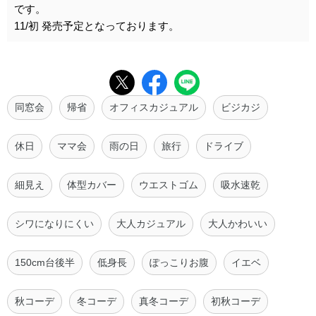
です。
11/初 発売予定となっております。
同窓会
帰省
オフィスカジュアル
ビジカジ
休日
ママ会
雨の日
旅行
ドライブ
細見え
体型カバー
ウエストゴム
吸水速乾
シワになりにくい
大人カジュアル
大人かわいい
150cm台後半
低身長
ぽっこりお腹
イエベ
秋コーデ
冬コーデ
真冬コーデ
初秋コーデ