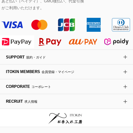
あと払い（ペイディ）、GMO後払い、代金引換
セットアップワンピース
ステンカラーコート
ヘアアクセサリー
ブローチ・コサージュ
ボストンバッグ
スニーカー
ローズ
Maison de CINQ
がご利用いただけます。
その他のジャケット・スーツ
ノーカラーコート
財布・名刺入れ・ケース
その他のアクセサリー
クラッチバッグ
ブーツ・ブーティー
オーキッド・胡蝶蘭
MK MICHEL KLEIN BAG
ライダースジャケット
ハンカチ・バンダナ
バックパック・リュック
フラットシューズ
カサブランカ・カラー
HIROKO KOSHINO
デニムジャケット
手袋
ボディバッグ・メッセンジャーバッグ
ローファー
ラナンキュラス
re:edition project 165
SUPPORT
規約・ガイド
ダウンジャケット・コート
チャーム・ストラップ
トラベルバッグ
ドレスシューズ
ポプリアレンジ＆フレグランス
HIROKO BIS
ITOKIN MEMBERS
会員登録・マイページ
その他のコート・ブルゾン
ネクタイ
ビジネスバッグ
サンダル・ミュール
グリーン
HIROKO BIS GRANDE
CORPORATE
コーポレート
ポーチ
その他のバッグ
その他のシューズ
その他のアートフラワー
RECRUIT
求人情報
傘・日傘
アイウェア