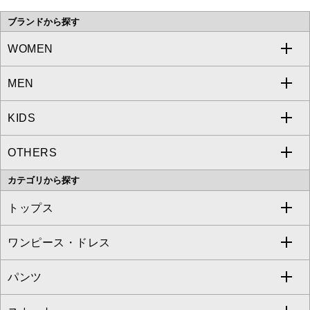
ブランドから探す
WOMEN
MEN
a.v.v
KIDS
MICHEL KLEIN
a.v.v
OTHERS
MK MICHEL KLEIN
MICHEL KLEIN HOMME
a.v.v
カテゴリから探す
OFUON le MK
MK MICHEL KLEIN HOMME
MK MICHEL KLEIN BAG
トップス
Sybilla
EMILIO ROBBA
ワンピース・ドレス
すべてのトップス
S sybilla
BUYERS SELECT
パンツ
カットソー・Tシャツ
すべてのワンピース・ドレス
Jocomomola