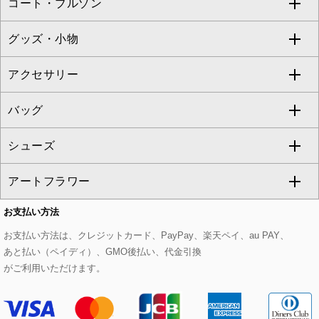
コート・ブルゾン
カーディガン
チュニック
クロップド・半端丈パンツ
ロング・マキシ丈スカート
すべてのジャケット・スーツ
TONEA
グッズ・小物
アンサンブルセット
ジャンパースカート
ガウチョ・ワイドパンツ
ひざ丈スカート
テーラードジャケット
すべてのコート・ブルゾン
al'aise modulation
アクセサリー
ベスト・ジレ
その他のワンピース・ドレス
ハーフ・ショート丈パンツ
ミモレ丈スカート
ノーカラージャケット
トレンチコート
すべてのグッズ・小物
GEORGES RECH
バッグ
パーカー
サロペット・オールインワン
ショート・ミニ丈スカート
セットアップ
ピーコート
マスク
すべてのアクセサリー
GIANNI LO GIUDICE
シューズ
タンクトップ・キャミソール
その他のパンツ
その他のスカート
セットアップジャケット
ダッフルコート
ストール・マフラー・スヌード
ネックレス
すべてのバッグ
CHRISTIAN AUJARD
アートフラワー
スウェット・ジャージー
セットアップパンツ
チェスターコート
ベルト・サスペンダー
ピアス・イヤリング
トートバッグ
すべてのシューズ
CHRISTIAN AUJARD Lサイズ
お支払い方法
その他のトップス
セットアップスカート
モッズコート
帽子
ブレスレット・バングル
ショルダーバッグ
パンプス
すべてのアートフラワー
eur3
お支払い方法は、クレジットカード、PayPay、楽天ペイ、au PAY、
あと払い（ペイディ）、GMO後払い、代金引換
セットアップワンピース
ステンカラーコート
ヘアアクセサリー
ブローチ・コサージュ
ボストンバッグ
スニーカー
ローズ
Maison de CINQ
がご利用いただけます。
その他のジャケット・スーツ
ノーカラーコート
財布・名刺入れ・ケース
その他のアクセサリー
クラッチバッグ
ブーツ・ブーティー
オーキッド・胡蝶蘭
MK MICHEL KLEIN BAG