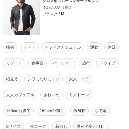
クロス柄スムースレザーブルゾン
￥198,000
（税込）
ブラック / M
帰省
デート
オフィスカジュアル
通勤
休日
リゾート
食事会
パーティー
旅行
ドライブ
細見え
シワになりにくい
大人コーデ
大人カジュアル
きれいめ
モノトーン
150cm台後半
160cm台前半
低身長
なで肩
Sサイズ
秋コーデ
着回し
季節の変わり目