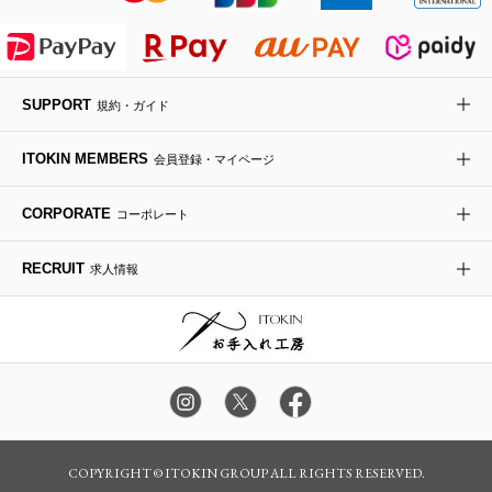
ライダースジャケット
ハンカチ・バンダナ
バックパック・リュック
フラットシューズ
カサブランカ・カラー
HIROKO KOSHINO
デニムジャケット
手袋
ボディバッグ・メッセンジャーバッグ
ローファー
ラナンキュラス
re:edition project 165
SUPPORT
規約・ガイド
ダウンジャケット・コート
チャーム・ストラップ
トラベルバッグ
ドレスシューズ
ポプリアレンジ＆フレグランス
HIROKO BIS
ITOKIN MEMBERS
会員登録・マイページ
その他のコート・ブルゾン
ネクタイ
ビジネスバッグ
サンダル・ミュール
グリーン
HIROKO BIS GRANDE
CORPORATE
コーポレート
ポーチ
その他のバッグ
その他のシューズ
その他のアートフラワー
RECRUIT
求人情報
傘・日傘
アイウェア
レッグウェア
時計
COPYRIGHT © ITOKIN GROUP ALL RIGHTS RESERVED.