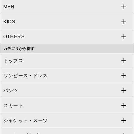
MEN
a.v.v
KIDS
MICHEL KLEIN
a.v.v
OTHERS
MK MICHEL KLEIN
MICHEL KLEIN HOMME
a.v.v
カテゴリから探す
OFUON le MK
MK MICHEL KLEIN HOMME
MK MICHEL KLEIN BAG
トップス
Sybilla
EMILIO ROBBA
ワンピース・ドレス
すべてのトップス
S sybilla
BUYERS SELECT
パンツ
カットソー・Tシャツ
すべてのワンピース・ドレス
Jocomomola
スカート
ブラウス・シャツ
ワンピース
すべてのパンツ
TARA JARMON
ジャケット・スーツ
ニット・セーター
ドレス
フルレングスパンツ
すべてのスカート
ZAPA