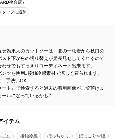
UJARD複合店）
スタッフに追加
痩せ効果大のカットソーは、夏の一枚着から秋口の
バスト下からの切り替えが足長見せしてくれるので
合わせでもすっきりコーディネート出来ます。
パンツを使用｡接触冷感素材で涼しく着られます。
 手洗いOK
ネート』で検索すると過去の着用画像がご覧頂けま
ールになっているかも⁉︎
アイテム
トゴム
接触冷感
ぽっちゃり
ぽっこりお腹