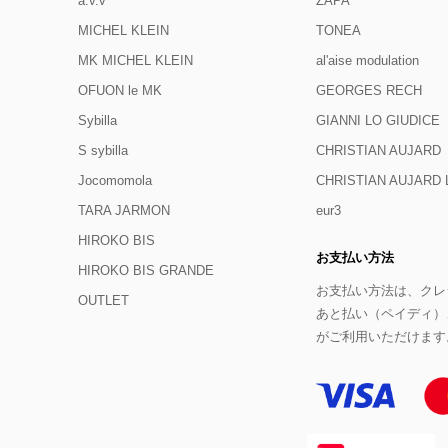
a.v.v
ZAPA
MICHEL KLEIN
TONEA
MK MICHEL KLEIN
al'aise modulation
OFUON le MK
GEORGES RECH
Sybilla
GIANNI LO GIUDICE
S sybilla
CHRISTIAN AUJARD
Jocomomola
CHRISTIAN AUJAR
TARA JARMON
eur3
HIROKO BIS
お支払い方法
HIROKO BIS GRANDE
お支払い方法は、クレジ
OUTLET
あと払い（ペイディ）
がご利用いただけます