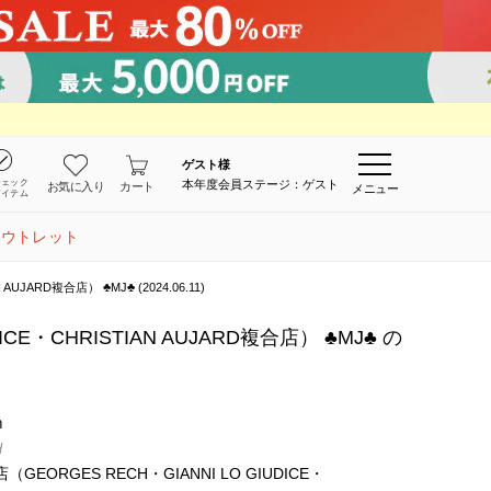
ゲスト
様
チェック
本年度会員ステージ：ゲスト
お気に入り
カート
メニュー
アイテム
アウトレット
D複合店） ♣︎MJ♣︎ (2024.06.11)
CHRISTIAN AUJARD複合店） ♣︎MJ♣︎ の
m
H
EORGES RECH・GIANNI LO GIUDICE・