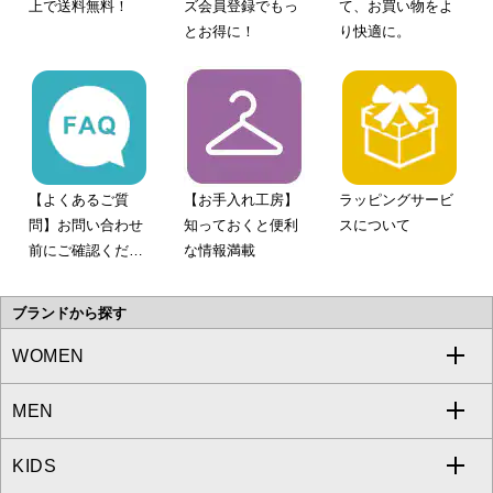
上で送料無料！
ズ会員登録でもっ
て、お買い物をよ
とお得に！
り快適に。
【よくあるご質
【お手入れ工房】
ラッピングサービ
問】お問い合わせ
知っておくと便利
スについて
前にご確認くださ
な情報満載
い。
ブランドから探す
WOMEN
MEN
a.v.v
KIDS
MICHEL KLEIN
a.v.v