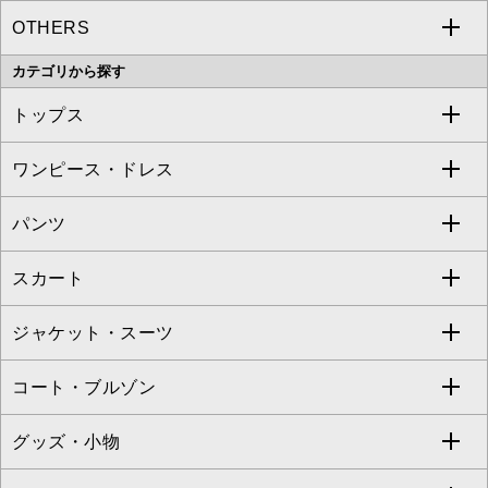
OTHERS
MK MICHEL KLEIN
MICHEL KLEIN HOMME
a.v.v
カテゴリから探す
OFUON le MK
MK MICHEL KLEIN HOMME
MK MICHEL KLEIN BAG
トップス
Sybilla
EMILIO ROBBA
ワンピース・ドレス
すべてのトップス
S sybilla
BUYERS SELECT
パンツ
カットソー・Tシャツ
すべてのワンピース・ドレス
Jocomomola
スカート
ブラウス・シャツ
ワンピース
すべてのパンツ
TARA JARMON
ジャケット・スーツ
ニット・セーター
ドレス
フルレングスパンツ
すべてのスカート
ZAPA
コート・ブルゾン
カーディガン
チュニック
クロップド・半端丈パンツ
ロング・マキシ丈スカート
すべてのジャケット・スーツ
TONEA
グッズ・小物
アンサンブルセット
ジャンパースカート
ガウチョ・ワイドパンツ
ひざ丈スカート
テーラードジャケット
すべてのコート・ブルゾン
al'aise modulation