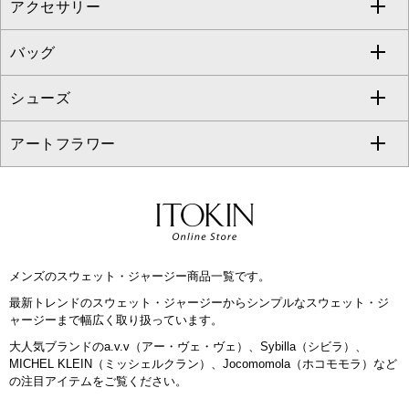
アクセサリー
ベスト・ジレ
その他のワンピース・ドレス
ハーフ・ショート丈パンツ
ミモレ丈スカート
ノーカラージャケット
トレンチコート
すべてのグッズ・小物
GEORGES RECH
バッグ
パーカー
サロペット・オールインワン
ショート・ミニ丈スカート
セットアップ
ピーコート
マスク
すべてのアクセサリー
GIANNI LO GIUDICE
シューズ
タンクトップ・キャミソール
その他のパンツ
その他のスカート
セットアップジャケット
ダッフルコート
ストール・マフラー・スヌード
ネックレス
すべてのバッグ
CHRISTIAN AUJARD
アートフラワー
スウェット・ジャージー
セットアップパンツ
チェスターコート
ベルト・サスペンダー
ピアス・イヤリング
トートバッグ
すべてのシューズ
CHRISTIAN AUJARD Lサイズ
その他のトップス
セットアップスカート
モッズコート
帽子
ブレスレット・バングル
ショルダーバッグ
パンプス
すべてのアートフラワー
eur3
セットアップワンピース
ステンカラーコート
ヘアアクセサリー
ブローチ・コサージュ
ボストンバッグ
スニーカー
ローズ
Maison de CINQ
メンズのスウェット・ジャージー商品一覧です。
その他のジャケット・スーツ
ノーカラーコート
財布・名刺入れ・ケース
その他のアクセサリー
クラッチバッグ
ブーツ・ブーティー
オーキッド・胡蝶蘭
MK MICHEL KLEIN BAG
最新トレンドのスウェット・ジャージーからシンプルなスウェット・ジ
ャージーまで幅広く取り扱っています。
ライダースジャケット
ハンカチ・バンダナ
バックパック・リュック
フラットシューズ
カサブランカ・カラー
HIROKO KOSHINO
大人気ブランドのa.v.v（アー・ヴェ・ヴェ）、Sybilla（シビラ）、
MICHEL KLEIN（ミッシェルクラン）、Jocomomola（ホコモモラ）など
デニムジャケット
手袋
ボディバッグ・メッセンジャーバッグ
ローファー
ラナンキュラス
の注目アイテムをご覧ください。
re:edition project 165