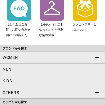
【よくあるご質
【お手入れ工房】
ラッピングサービ
問】お問い合わせ
知っておくと便利
スについて
前にご確認くださ
な情報満載
い。
ブランドから探す
WOMEN
MEN
a.v.v
KIDS
MICHEL KLEIN
a.v.v
OTHERS
MK MICHEL KLEIN
MICHEL KLEIN HOMME
a.v.v
カテゴリから探す
OFUON le MK
MK MICHEL KLEIN HOMME
MK MICHEL KLEIN BAG