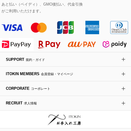
HIROKO BIS GRANDE
あと払い（ペイディ）、GMO後払い、代金引換
ポーチ
その他のバッグ
その他のシューズ
その他のアートフラワー
がご利用いただけます。
傘・日傘
アイウェア
レッグウェア
SUPPORT
規約・ガイド
時計
ITOKIN MEMBERS
会員登録・マイページ
その他のグッズ・小物
CORPORATE
コーポレート
RECRUIT
求人情報