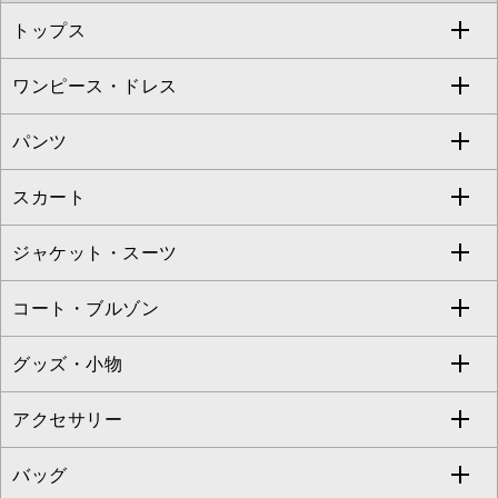
トップス
Sybilla
EMILIO ROBBA
ワンピース・ドレス
すべてのトップス
S sybilla
BUYERS SELECT
パンツ
カットソー・Tシャツ
すべてのワンピース・ドレス
Jocomomola
スカート
ブラウス・シャツ
ワンピース
すべてのパンツ
TARA JARMON
ジャケット・スーツ
ニット・セーター
ドレス
フルレングスパンツ
すべてのスカート
ZAPA
コート・ブルゾン
カーディガン
チュニック
クロップド・半端丈パンツ
ロング・マキシ丈スカート
すべてのジャケット・スーツ
TONEA
グッズ・小物
アンサンブルセット
ジャンパースカート
ガウチョ・ワイドパンツ
ひざ丈スカート
テーラードジャケット
すべてのコート・ブルゾン
al'aise modulation
アクセサリー
ベスト・ジレ
その他のワンピース・ドレス
ハーフ・ショート丈パンツ
ミモレ丈スカート
ノーカラージャケット
トレンチコート
すべてのグッズ・小物
GEORGES RECH
バッグ
パーカー
サロペット・オールインワン
ショート・ミニ丈スカート
セットアップ
ピーコート
マスク
すべてのアクセサリー
GIANNI LO GIUDICE