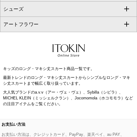
シューズ
タンクトップ・キャミソール
その他のパンツ
その他のスカート
セットアップジャケット
ダッフルコート
ストール・マフラー・スヌード
ネックレス
すべてのバッグ
CHRISTIAN AUJARD
アートフラワー
スウェット・ジャージー
セットアップパンツ
チェスターコート
ベルト・サスペンダー
ピアス・イヤリング
トートバッグ
すべてのシューズ
CHRISTIAN AUJARD Lサイズ
その他のトップス
セットアップスカート
モッズコート
帽子
ブレスレット・バングル
ショルダーバッグ
パンプス
すべてのアートフラワー
eur3
セットアップワンピース
ステンカラーコート
ヘアアクセサリー
ブローチ・コサージュ
ボストンバッグ
スニーカー
ローズ
Maison de CINQ
キッズのロング・マキシ丈スカート商品一覧です。
その他のジャケット・スーツ
ノーカラーコート
財布・名刺入れ・ケース
その他のアクセサリー
クラッチバッグ
ブーツ・ブーティー
オーキッド・胡蝶蘭
MK MICHEL KLEIN BAG
最新トレンドのロング・マキシ丈スカートからシンプルなロング・マキ
シ丈スカートまで幅広く取り扱っています。
ライダースジャケット
ハンカチ・バンダナ
バックパック・リュック
フラットシューズ
カサブランカ・カラー
HIROKO KOSHINO
大人気ブランドのa.v.v（アー・ヴェ・ヴェ）、Sybilla（シビラ）、
MICHEL KLEIN（ミッシェルクラン）、Jocomomola（ホコモモラ）など
デニムジャケット
手袋
ボディバッグ・メッセンジャーバッグ
ローファー
ラナンキュラス
の注目アイテムをご覧ください。
re:edition project 165
ダウンジャケット・コート
チャーム・ストラップ
トラベルバッグ
ドレスシューズ
ポプリアレンジ＆フレグランス
HIROKO BIS
お支払い方法
その他のコート・ブルゾン
ネクタイ
ビジネスバッグ
サンダル・ミュール
グリーン
お支払い方法は、クレジットカード、PayPay、楽天ペイ、au PAY、